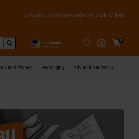
Folder
Klantenservice
Over ons
Winkels
0
houden & Wonen
Verzorging
Advies & Keuzehulp