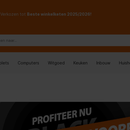
Verkozen tot
Beste winkelketen 2025/2026!
blets
Computers
Witgoed
Keuken
Inbouw
Huis