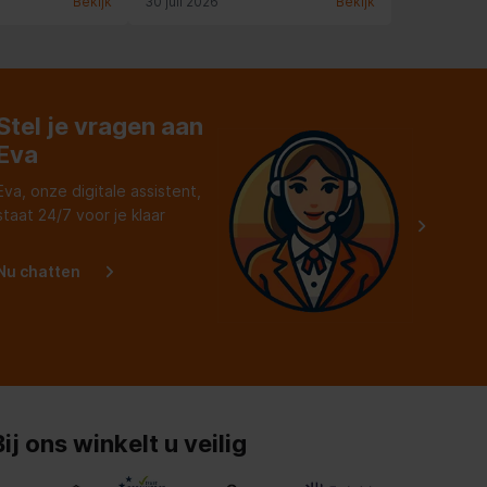
Bekijk
30 juli 2026
Bekijk
ende, jammer,
Zeer vriendelijke medewerkers,
ht.
geven jou als klant echt de tijd en
aandacht ipv een websitetje!
Stel je vragen aan
Eva
Eva, onze digitale assistent,
staat 24/7 voor je klaar
Nu chatten
Bij ons winkelt u veilig