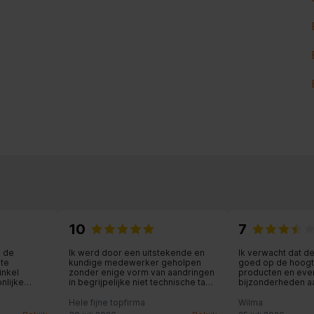
10
7
n de
Ik werd door een uitstekende en
Ik verwacht dat 
ite
kundige medewerker geholpen
goed op de hoogte
inkel
zonder enige vorm van aandringen
producten en eve
nlijke
in begrijpelijke niet technische taal
bijzonderheden aa
maar wel uitleg over het ene of
Dit vraagt om aan
andere apparaat, de keuze werd
gericht zijn en bij 
Hele fijne topfirma
Wilma
daardoor voor mij makkelijk.
toegeven en excu