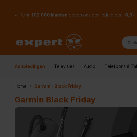
Ruim
102.000 klanten
geven ons gemiddeld een
8,9
Aanbiedingen
Televisies
Audio
Telefoons & Ta
Home
Garmin - Black Friday
Garmin Black Friday