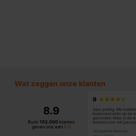
Wat zeggen onze klanten
9
8.9
Zeer prettig. We hadde
koelvriescombi op de s
gevonden. Maar in de w
Ruim
102.000
klanten
besteld voor het persoo
geven ons een
8.9
contact. Dit was erg top.
Jacqueline Bennink