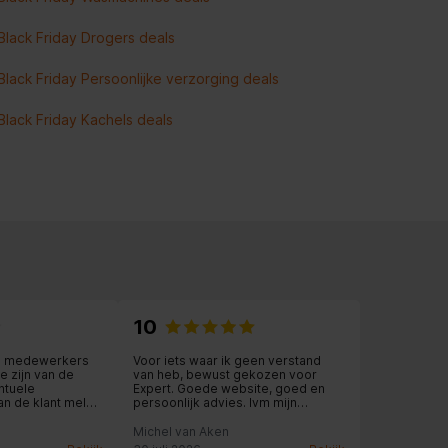
Black Friday Drogers deals
Black Friday Persoonlijke verzorging deals
Black Friday Kachels deals
10
de medewerkers
Voor iets waar ik geen verstand
 zijn van de
van heb, bewust gekozen voor
ntuele
Expert. Goede website, goed en
n de klant meldt.
persoonlijk advies. Ivm mijn
dacht en service-
wachttijd voor montage thuis werdt
fouten, dat
het product netjes weggelegd en
Michel van Aken
ses maken. Dit
geen haast geboden met inbouw.