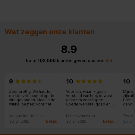
Wat zeggen onze klanten
8.9
Ruim
102.000
klanten geven ons een
8.9
9
10
10
Zeer prettig. We hadden
Voor iets waar ik geen
Mijn e
de koelvriescombi op de
verstand van heb, bewust
zijn a
site gevonden. Maar in de
gekozen voor Expert.
Pretti
winkel besteld voor het
Goede website, goed en
gehol
persoonlijke contact. Dit
persoonlijk advies. Ivm
aandac
was erg top.
mijn wachttijd voor
Jacqueline Bennink
Michel van Aken
Tevred
montage thuis werdt het
product netjes weggelegd
30 juli 2026
Bekijk
30 juli 2026
Bekijk
30 juli
en geen haast geboden
met inbouw. Zeer
vriendelijke