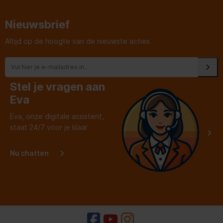
even de zuigen toen de
oude vriezer verwijderd
was. Het was bij een
Nieuwsbrief
mevrouw van bij 91 jaar.
Pluim voor deze
jongeman.
Altijd op de hoogte van de nieuwste acties
Stel je vragen aan
Eva
Eva, onze digitale assistent,
staat 24/7 voor je klaar
Nu chatten