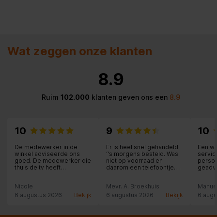
Wat zeggen onze klanten
8.9
Ruim
102.000
klanten geven ons een
8.9
10
9
10
De medewerker in de
Er is heel snel gehandeld
Een wi
winkel adviseerde ons
‘‘s morgens besteld. Was
servic
goed. De medewerker die
niet op voorraad en
person
thuis de tv heeft
daarom een telefoontje.
geadvi
opgehangen werkte
Andere uitgezocht ,
is het 
netjes en ook hij gaf een
betaald en dezelfde
thuis 
Nicole
Mevr. A. Broekhuis
Manue
goed advies. Top
middag bezorgd. De
geïnst
geregeld!
medewerker die de
nodige 
6 augustus 2026
Bekijk
6 augustus 2026
Bekijk
6 augu
vriezer bezorgd heeft
heeft zelfs de stofzuiger
van boven gehaald om