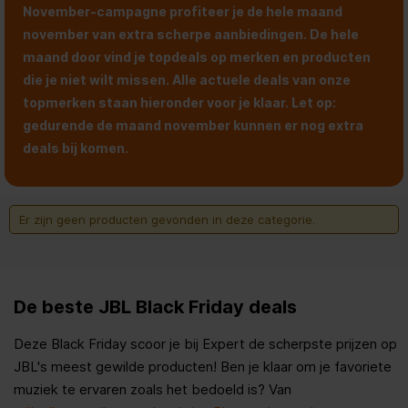
November-campagne profiteer je de hele maand
november van extra scherpe aanbiedingen. De hele
maand door vind je topdeals op merken en producten
die je niet wilt missen. Alle actuele deals van onze
topmerken staan hieronder voor je klaar. Let op:
gedurende de maand november kunnen er nog extra
deals bij komen.
Er zijn geen producten gevonden in deze categorie.
De beste JBL Black Friday deals
Deze Black Friday scoor je bij Expert de scherpste prijzen op
JBL's meest gewilde producten! Ben je klaar om je favoriete
muziek te ervaren zoals het bedoeld is? Van