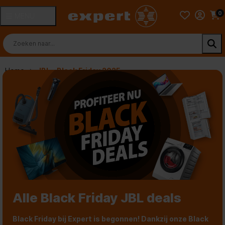
0
MENU
Home
JBL - Black Friday 2025
Alle Black Friday JBL deals
Black Friday bij Expert is begonnen! Dankzij onze Black