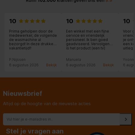
Ruim
102.000
klanten geven ons een
8.9
10
10
10
Prima geholpen door de
Een winkel met een fijne
Voor g
medewerker, de volgende
service en vriendelijk
vriend
de wasmachine al
personeel. Ik ben goed
je ont
bezorgd! In deze drukke
geadviseerd. Vervolgens
een ko
vakantietijd!!
is het product (een tv)
uitleg 
thuis bezorgd en
hier zij
geïnstalleerd met de
P.Nijssen
Manuela
Yvonn
nodige uitleg. Heel prettig!
6 augustus 2026
Bekijk
6 augustus 2026
Bekijk
6 augu
Nieuwsbrief
Altijd op de hoogte van de nieuwste acties
Stel je vragen aan