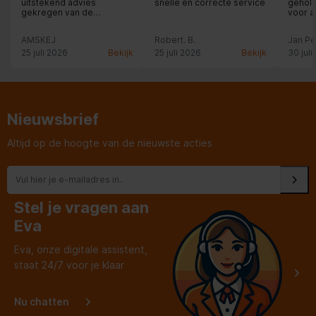
uitstekend advies
snelle en correcte service
geholp
gekregen van de
voor a
medewerker.
voor d
AMSKEJ
Robert. B.
Jan P
25 juli 2026
Bekijk
25 juli 2026
Bekijk
30 juli
Nieuwsbrief
Altijd op de hoogte van de nieuwste acties
Stel je vragen aan
Eva
Eva, onze digitale assistent,
staat 24/7 voor je klaar
Nu chatten