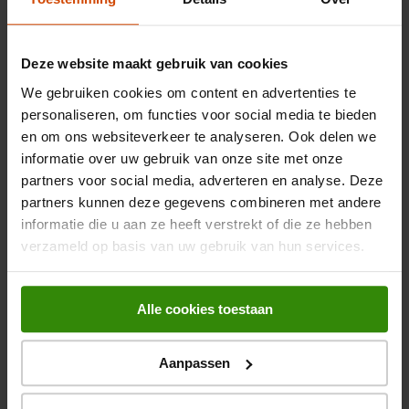
Black Friday Soundbar deals
Deze website maakt gebruik van cookies
Black Friday Speakers deals
We gebruiken cookies om content en advertenties te
Black Friday Koptelefoons & Oordopjes deals
personaliseren, om functies voor social media te bieden
en om ons websiteverkeer te analyseren. Ook delen we
Black Friday Oordopjes deals
informatie over uw gebruik van onze site met onze
Black Friday Koptelefoon deals
partners voor social media, adverteren en analyse. Deze
partners kunnen deze gegevens combineren met andere
Alle Black Friday Audio deals
informatie die u aan ze heeft verstrekt of die ze hebben
verzameld op basis van uw gebruik van hun services.
Black Friday multimedia deals
Alle cookies toestaan
Black Friday Laptop deals
Black Friday Smartphone, Tablet & Smartwatch deals
Aanpassen
Black Friday Netwerk & Smart Home deals