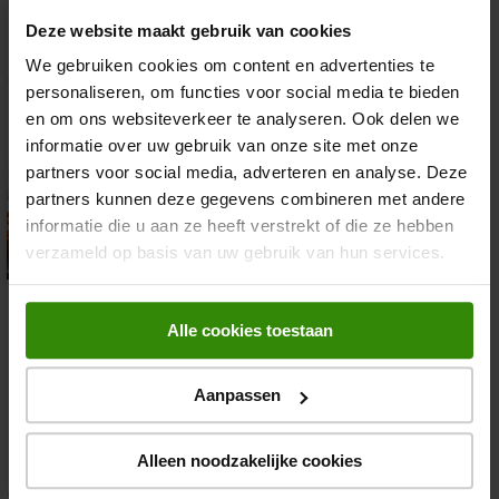
Deze website maakt gebruik van cookies
We gebruiken cookies om content en advertenties te
personaliseren, om functies voor social media te bieden
en om ons websiteverkeer te analyseren. Ook delen we
informatie over uw gebruik van onze site met onze
partners voor social media, adverteren en analyse. Deze
partners kunnen deze gegevens combineren met andere
informatie die u aan ze heeft verstrekt of die ze hebben
verzameld op basis van uw gebruik van hun services.
Hoe ontkalk je een strijkijzer of
stoomgenerator?
Alle cookies toestaan
Niets is lekkerder dan schone kleding. Maar wist
je dat het ontkalken van je strijkijzer belangrijk
Aanpassen
is? Kalkaanslag kan vlekken achterlaten op je
favoriete blouse of overhemd.
Alleen noodzakelijke cookies
Lees meer!