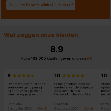
Zoek een
Expert-winkel
in de buurt!
Wat zeggen onze klanten
8.9
Ruim
102.000
klanten geven ons een
8.9
9
10
10
Omdat we eerder al eens
Prima geholpen door de
Vriend
zeer goed geholpen zijn
medewerker, de volgende
opdrin
bij deze zaak zijn we nu
de wasmachine al
bezorg
weer teruggegaan voor
bezorgd! In deze drukke
en net
aankoop van een JBL-
vakantietijd!!
speaker. Weliswaar ietsje
CarolienS
P.Nijssen
Famili
duurder dan via internet
(ca. 14 euro) maar dan heb
6 augustus 2026
Bekijk
6 augustus 2026
Bekijk
6 augu