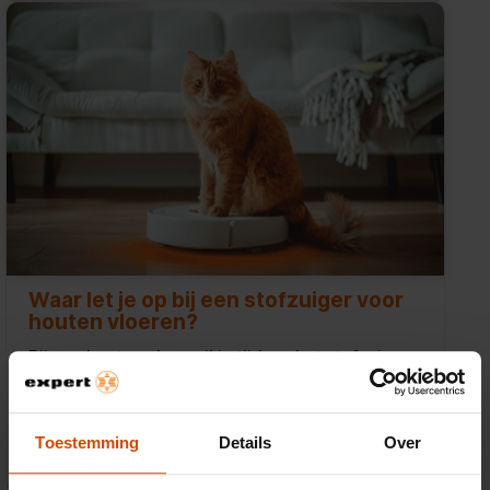
Waar let je op bij een stofzuiger voor
houten vloeren?
Bij een houten vloer wil je tijdens het stofzuigen
krassen voorkomen. Daarom is het belangrijk de
juiste stofzuigeropzetstukken te gebruiken voor
kwetsbare houten vloeren en laminaat.
Toestemming
Details
Over
Lees meer!