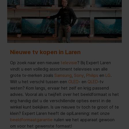
Nieuwe tv kopen in Laren
Op zoek naar een nieuwe
televisie
? Bij Expert Laren
vindt u een volledig assortiment televisies van alle
grote tv-merken zoals
Samsung
,
Sony
,
Philips
en
LG
.
Wilt u het verschil tussen een
OLED
- en
QLED
-tv
weten? Kom langs, ervaar het zelf en krijg passend
advies. Vooral als u twijfelt over het beeldformaat is het
erg handig dat u de verschillende opties eerst in de
winkel kunt bekijken. Is uw nieuwe tv toch te groot of te
klein? Expert Laren heeft de oplLarening: met onze
beeldformaatgarantie
ruilen we het apparaat gewoon
om voor het gewenste formaat!