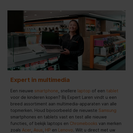
Expert in multimedia
Een nieuwe
smartphone
, snellere
laptop
of een
tablet
voor de kinderen kopen? Bij Expert Laren vindt u een
breed assortiment aan multimedia-apparaten van alle
topmerken. Houd bijvoorbeeld de nieuwste
Samsung
smartphones en tablets vast en test alle nieuwe
functies, of bekijk laptops en
Chromebooks
van merken
zoals
Acer
,
Asus
,
HP
en
Lenovo
. Wilt u direct met uw