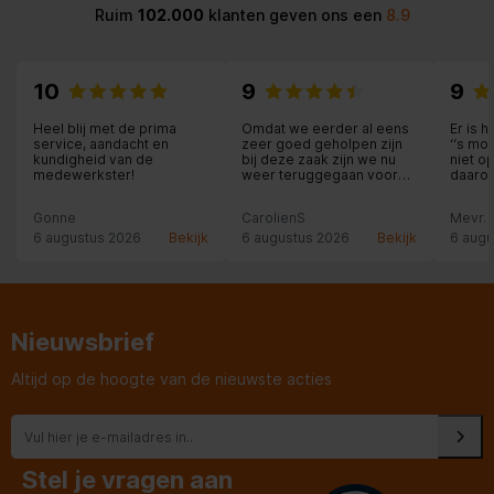
Ruim
102.000
klanten geven ons een
8.9
10
9
9
Heel blij met de prima
Omdat we eerder al eens
Er is 
service, aandacht en
zeer goed geholpen zijn
‘‘s mo
kundigheid van de
bij deze zaak zijn we nu
niet o
medewerkster!
weer teruggegaan voor
daarom
aankoop van een JBL-
Andere
speaker. Weliswaar ietsje
betaal
Gonne
CarolienS
Mevr. 
duurder dan via internet
midda
(ca. 14 euro) maar dan heb
medew
6 augustus 2026
Bekijk
6 augustus 2026
Bekijk
6 augu
je persoonlijk advies en
vrieze
service erbij en dat is ons
heeft 
dat zeker waard.
van b
even d
oude v
was. H
Nieuwsbrief
mevrou
Pluim 
jonge
Altijd op de hoogte van de nieuwste acties
Stel je vragen aan