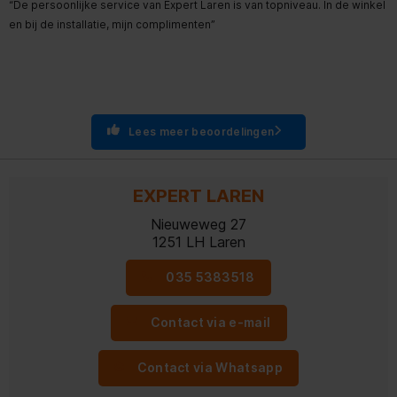
“De persoonlijke service van Expert Laren is van topniveau. In de winkel
“
en bij de installatie, mijn complimenten”
d
e
e
p
Lees meer beoordelingen
EXPERT LAREN
Nieuweweg 27
1251 LH
Laren
035 5383518
Contact via e-mail
Contact via Whatsapp