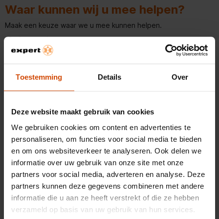
Waar kunnen wij u mee helpen?
Maak een keuze waar we u mee kunnen helpen.
Onderwerp *
Kies de Expertwinkel waar u contact mee wilt of die het
Toestemming
Details
Over
product geleverd heeft *
Deze website maakt gebruik van cookies
Waar kunnen we u mee helpen? *
We gebruiken cookies om content en advertenties te
personaliseren, om functies voor social media te bieden
en om ons websiteverkeer te analyseren. Ook delen we
informatie over uw gebruik van onze site met onze
partners voor social media, adverteren en analyse. Deze
Velden gemarkeerd met * zijn verplicht.
partners kunnen deze gegevens combineren met andere
informatie die u aan ze heeft verstrekt of die ze hebben
Verstuur contactverzoek
verzameld op basis van uw gebruik van hun services.