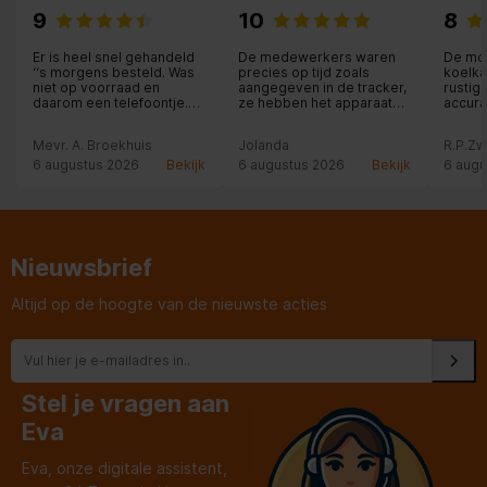
9
10
8
Er is heel snel gehandeld
De medewerkers waren
De mon
‘‘s morgens besteld. Was
precies op tijd zoals
koelka
niet op voorraad en
aangegeven in de tracker,
rustig
daarom een telefoontje.
ze hebben het apparaat
accura
Andere uitgezocht ,
binnen geïnstalleerd en
en pro
betaald en dezelfde
aangesloten en zelfs
Moeili
Mevr. A. Broekhuis
Jolanda
R.P.Zw
middag bezorgd. De
meegeholpen met
uitste
medewerker die de
overladen en de oude
Chape
6 augustus 2026
Bekijk
6 augustus 2026
Bekijk
6 augu
vriezer bezorgd heeft
apparaten meegenomen
heeft zelfs de stofzuiger
van boven gehaald om
even de zuigen toen de
oude vriezer verwijderd
was. Het was bij een
Nieuwsbrief
mevrouw van bij 91 jaar.
Pluim voor deze
jongeman.
Altijd op de hoogte van de nieuwste acties
Stel je vragen aan
Eva
Eva, onze digitale assistent,