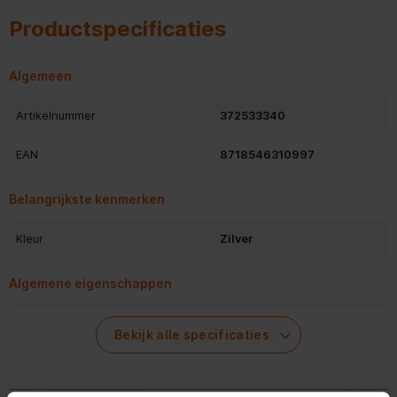
Productspecificaties
Algemeen
Artikelnummer
372533340
EAN
8718546310997
Belangrijkste kenmerken
Kleur
Zilver
Algemene eigenschappen
Compatibiliteit
CA-807
Bekijk alle specificaties
Type product
Luchtreinigerfilter