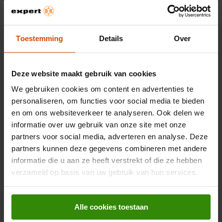
Anti-geurfilter
Beoordelingen
Ergonomie
Toestemming
Details
Over
Antibacterieel filter
Er zijn nog geen beoordelingen ingediend.
Deze website maakt gebruik van cookies
Filteren
We gebruiken cookies om content en advertenties te
Levensduur filter
12 maand(en)
personaliseren, om functies voor social media te bieden
en om ons websiteverkeer te analyseren. Ook delen we
informatie over uw gebruik van onze site met onze
partners voor social media, adverteren en analyse. Deze
partners kunnen deze gegevens combineren met andere
informatie die u aan ze heeft verstrekt of die ze hebben
verzameld op basis van uw gebruik van hun services.
Alle cookies toestaan