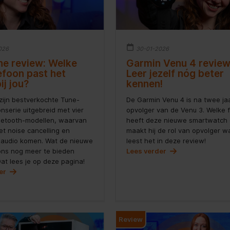
026
30-01-2026
ne review: Welke
Garmin Venu 4 review
efoon past het
Leer jezelf nóg beter
ij jou?
kennen!
zijn bestverkochte Tune-
De Garmin Venu 4 is na twee ja
nserie uitgebreid met vier
opvolger van de Venu 3. Welke f
uetooth-modellen, waarvan
heeft deze nieuwe smartwatch
t noise cancelling en
maakt hij de rol van opvolger w
e audio komen. Wat de nieuwe
leest het in deze review!
ons nog meer te bieden
Lees verder
t lees je op deze pagina!
der
Review