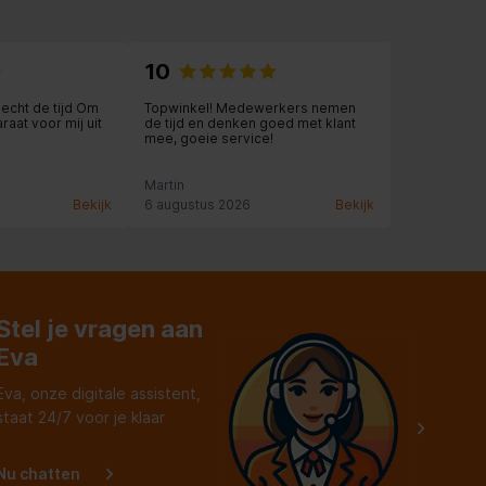
10
cht de tijd Om
Topwinkel! Medewerkers nemen
aat voor mij uit
de tijd en denken goed met klant
mee, goeie service!
Martin
Bekijk
6 augustus 2026
Bekijk
Stel je vragen aan
Eva
Eva, onze digitale assistent,
staat 24/7 voor je klaar
Nu chatten