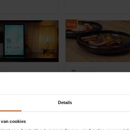
Blog
025
04-12-2025
g Galaxy Tab A11
Kalkoenrollade make
eview: Betrouwbare
de airfryer
 tablet zonder
Ben je voor het kerstdiner nog 
as
naar een geschikt hoofdgerech
Details
zoek bent naar een
waarmee je familie en vrienden 
e tablet waarmee je kunt
verassen? Dan hebben wij het
n of video's kijken, dan is de
perfecte recept voor jou!
 van cookies
alaxy Tab A11 Plus
Kalkoenrollade in cognacsaus m