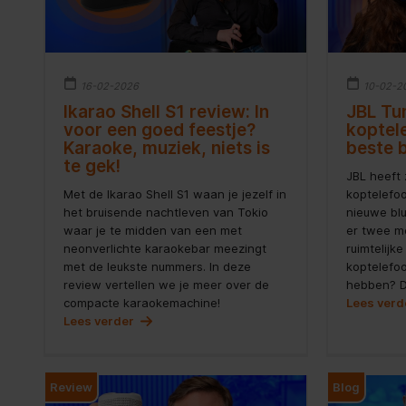
16-02-2026
10-02-2
Ikarao Shell S1 review: In
JBL Tu
voor een goed feestje?
koptel
Karaoke, muziek, niets is
beste b
te gek!
JBL heeft 
Met de Ikarao Shell S1 waan je jezelf in
koptelefoo
het bruisende nachtleven van Tokio
nieuwe bl
waar je te midden van een met
er twee me
neonverlichte karaokebar meezingt
ruimtelijk
met de leukste nummers. In deze
koptelefo
review vertellen we je meer over de
hebben? Da
compacte karaokemachine!
Lees ver
Lees verder
Review
Blog