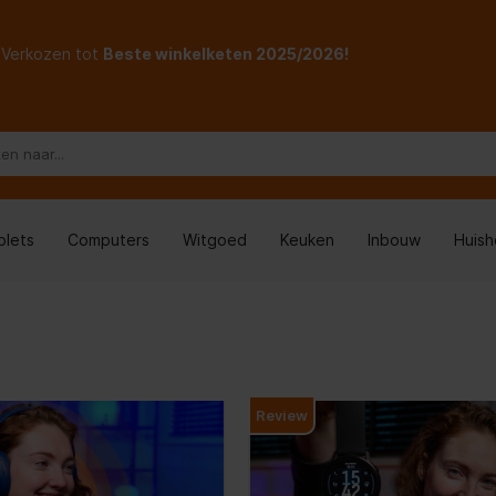
Verkozen tot
Beste winkelketen 2025/2026!
blets
Computers
Witgoed
Keuken
Inbouw
Huis
Review