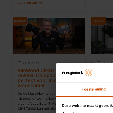
Lees verder
Review
Review
22-12-2025
08-12-2
Kenwood CR-ST200S
Samsun
review: Compacte radio,
Plus r
perfect voor in de
budget
woonkamer
poesp
Toestemming
Op de klassieke manier naar radio
Als je op 
luisteren of toch lekker genieten van je
betaalbar
eigen afspeellijsten? Met de Kenwood
internette
Deze website maakt gebruik
CR-ST200S kan het allebei! In deze
Samsung G