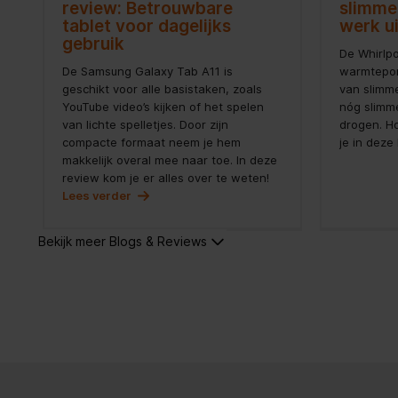
review: Betrouwbare
slimme
tablet voor dagelijks
werk u
gebruik
De Whirlp
De Samsung Galaxy Tab A11 is
warmtepom
geschikt voor alle basistaken, zoals
van slimm
YouTube video’s kijken of het spelen
nóg slimme
van lichte spelletjes. Door zijn
drogen. Ho
compacte formaat neem je hem
je in deze
makkelijk overal mee naar toe. In deze
review kom je er alles over te weten!
Lees verder
Bekijk meer Blogs & Reviews   