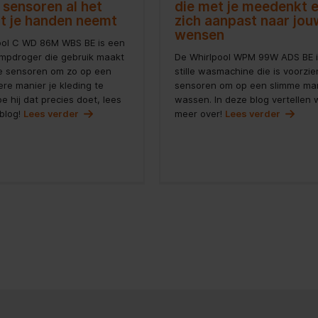
 sensoren al het
die met je meedenkt 
it je handen neemt
zich aanpast naar jou
wensen
ool C WD 86M WBS BE is een
pdroger die gebruik maakt
De Whirlpool WPM 99W ADS BE 
e sensoren om zo op een
stille wasmachine die is voorzi
re manier je kleding te
sensoren om op een slimme man
e hij dat precies doet, lees
wassen. In deze blog vertellen 
 blog!
Lees verder
meer over!
Lees verder