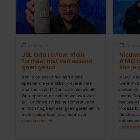
27-01-2026
26-01-2
JBL Grip review: Klein
Nieuwe
formaat met verrassend
ATAG i
goed geluid
kun je
Ben je op zoek naar een kleine
ATAG is e
speaker die je makkelijk overal mee
wereld va
naartoe neemt? Dan is de nieuwe JBL
maken ze 
Grip-speaker misschien wel wat voor
ovens. Dat
jou! Ondanks z’n kleine formaat komt
nieuwe AT
er toch nog best een goed geluid uit! In
In deze bl
deze review lees je er meer over!
functies d
Lees verder
inbouwove
Lees ver