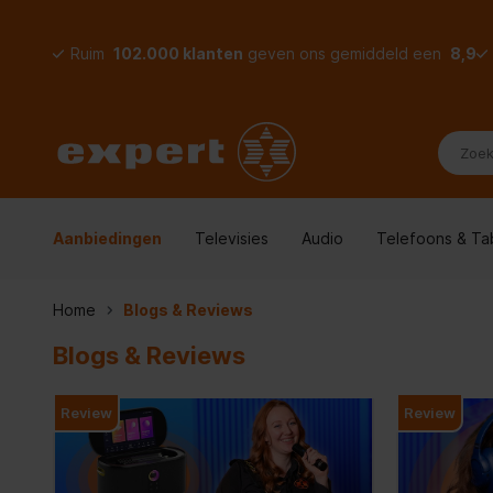
Ruim
102.000 klanten
geven ons gemiddeld een
8,9
Aanbiedingen
Televisies
Audio
Telefoons & Ta
Home
Blogs & Reviews
Blogs & Reviews
Review
Review