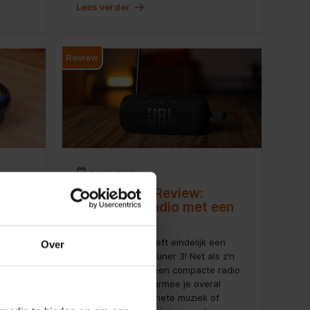
Lees verder
Review
04-12-2025
n met
JBL Tuner 3 Review:
Compacte radio met een
frisse look
op zoek
t
De JBL Tuner 2 heeft eindelijk een
Over
zal
opvolger! De JBL Tuner 3! Net als z’n
voorganger is dit een compacte radio
met bluetooth waarmee je overal
et
geniet van je favoriete muziek of