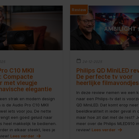
Review
025
24-12-2025
Pro C10 MKII
Philips QD MiniLED re
: Compacte
De perfecte tv voor
r met vleugje
heerlijke filmavondjes
navische elegantie
In deze review nemen we een ki
 een strak en modern design
naar een Philips-tv dat is voorz
 is de Audio Pro C10 MKII
QD MiniLED. Dat komt erop neer
wel iets voor jou. De nette
beeldkwaliteit in ieder geval in o
rengt een goed geluid naar
maar hoe zit dat met de rest? J
is heel makkelijk te bedienen.
meer over de Philips MLED910 i
rder in elkaar steekt, lees je
review!
Lees verder
view!
Lees verder