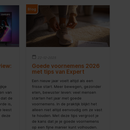
Blog
22-12-2025
view:
Goede voornemens 2026
met tips van Expert
Een nieuw jaar voelt altijd als een
jkje
frisse start. Meer bewegen, gezonder
ien van
eten, bewuster leven: veel mensen
 dat de
starten het jaar met goede
rde is,
voornemens. In de praktijk blijkt het
e leest
alleen niet altijd eenvoudig om ze vast
n deze
te houden. Met deze tips vergroot je
de kans dat je je goede voornemens
op een fijne manier kunt volhouden.