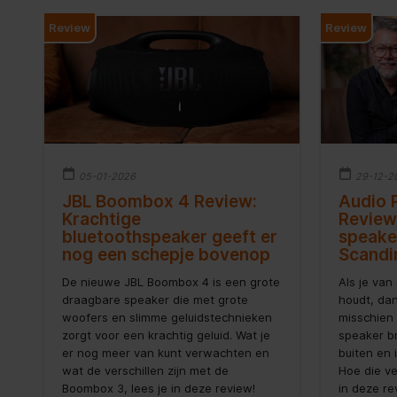
Review
Review
05-01-2026
29-12-2
JBL Boombox 4 Review:
Audio 
Krachtige
Review
bluetoothspeaker geeft er
speake
nog een schepje bovenop
Scandi
De nieuwe JBL Boombox 4 is een grote
Als je van
draagbare speaker die met grote
houdt, dan
woofers en slimme geluidstechnieken
misschien 
zorgt voor een krachtig geluid. Wat je
speaker b
er nog meer van kunt verwachten en
buiten en 
wat de verschillen zijn met de
Hoe die ve
Boombox 3, lees je in deze review!
in deze re