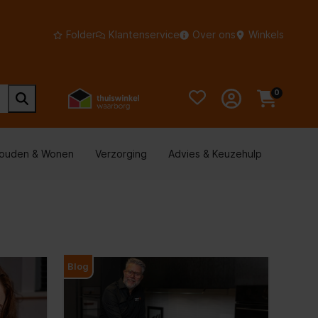
Folder
Klantenservice
Over ons
Winkels
0
houden & Wonen
Verzorging
Advies & Keuzehulp
Blog