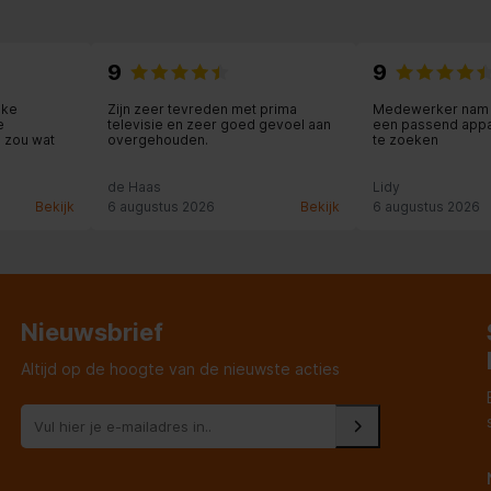
9
9
jke
Zijn zeer tevreden met prima
Medewerker nam e
e
televisie en zeer goed gevoel aan
een passend appar
d zou wat
overgehouden.
te zoeken
de Haas
Lidy
Bekijk
6 augustus 2026
Bekijk
6 augustus 2026
Nieuwsbrief
Altijd op de hoogte van de nieuwste acties