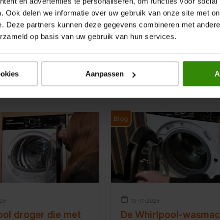
ent en advertenties te personaliseren, om functies voor social
wel iets voor jou! Wat je er
groenten takkenbossen en
van kunt verwachten,
aardappelrozetten.
Lees verde
. Ook delen we informatie over uw gebruik van onze site met on
we je in deze review!
e. Deze partners kunnen deze gegevens combineren met andere i
der
erzameld op basis van uw gebruik van hun services.
ookies
Aanpassen
A
Bekijk nog meer Blogs & Reviews
Blog
025
13-11-2025
ool droger die met
De Whirlpool-wasmac