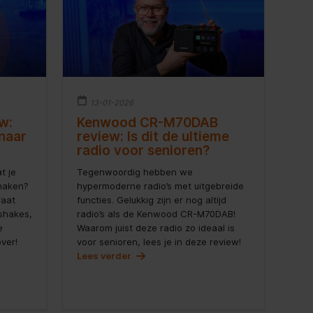
13-01-2026
w:
Kenwood CR-M70DAB
 naar
review: Is dit de ultieme
radio voor senioren?
t je
Tegenwoordig hebben we
 maken?
hypermoderne radio’s met uitgebreide
raat
functies. Gelukkig zijn er nog altijd
kshakes,
radio’s als de Kenwood CR-M70DAB!
e
Waarom juist deze radio zo ideaal is
ver!
voor senioren, lees je in deze review!
Lees verder