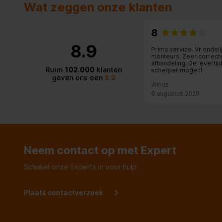
Wat zeggen onze klanten
8
8.9
Prima service. Vriendeli
monteurs. Zeer correct
afhandeling. De levertij
Ruim
102.000
klanten
scherper mogen!
geven ons een
8.9
Winus
6 augustus 2026
Neem contact op met Expert
Schakel onze Experts in voor hulp
Plaats contactverzoek