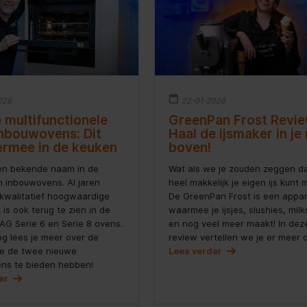
026
22-01-2026
 multifunctionele
GreenPan Frost Revie
nbouwovens: Dit
Haal de ijsmaker in je
 ermee in de keuken
boven!
en bekende naam in de
Wat als we je zouden zeggen da
n inbouwovens. Al jaren
heel makkelijk je eigen ijs kunt
kwalitatief hoogwaardige
De GreenPan Frost is een appa
 is ook terug te zien in de
waarmee je ijsjes, slushies, mil
AG Serie 6 en Serie 8 ovens.
en nog veel meer maakt! In dez
og lees je meer over de
review vertellen we je er meer o
ie de twee nieuwe
Lees verder
ns te bieden hebben!
der