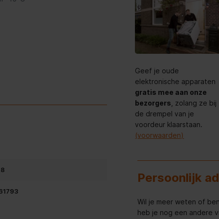
iezer legt snel op de gewenste
Geef je oude
zer lagen niet te warm worden,
elektronische apparaten
ren.
gratis mee aan onze
bezorgers
, zolang ze bij
de drempel van je
voordeur klaarstaan.
(voorwaarden)
68
Persoonlijk a
61793
Wil je meer weten of ben
heb je nog een andere v