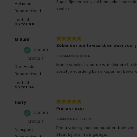
Super fijne vriezer, zal hem zeker aanrad
Helmond
veel in
Beoordeling
1
Leeftijd
35 tot 44
5 van 5 sterren.
M.Burm
Zeker de moeite waard, en waar voor j
PRODUCT
EEN MAAND GELEDEN
GEKOCHT
Mooie vrieskist voor de wat kleinere hui
Den Helder
zodat je voordelig kan inkopen en beware
Beoordeling
1
Leeftijd
55 tot 64
5 van 5 sterren.
Harry
Prima vriezer
PRODUCT
2 MAANDEN GELEDEN
GEKOCHT
Prima vriezer, mooi compact en toch veel 
Nunspeet
Staat bij ons in de garage.
Beoordeling
1