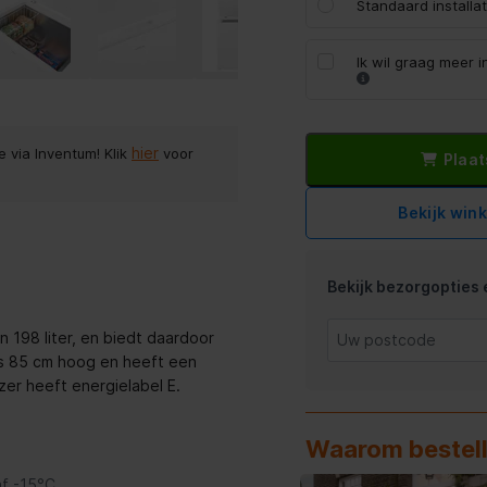
Standaard install
Ik wil graag meer 
hier
e via Inventum! Klik
voor
Plaat
Bekijk win
Bekijk bezorgopties e
n 198 liter, en biedt daardoor
is 85 cm hoog en heeft een
er heeft energielabel E.
Waarom bestell
af -15°C