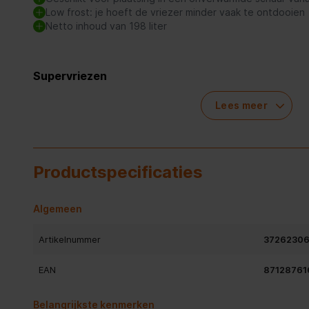
Low frost: je hoeft de vriezer minder vaak te ontdooien
Netto inhoud van 198 liter
Supervriezen
Door de supervriesfunctie komen producten die je in de vr
Lees meer
temperatuur. Zo voorkom je dat producten die al in de vrie
waardoor je alle etenswaren in de vriezer langer kunt bewa
Productspecificaties
Algemeen
Artikelnummer
3726230
EAN
87128761
Belangrijkste kenmerken