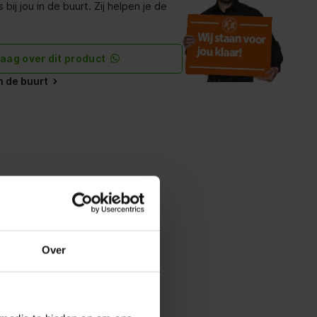
bij jou in de buurt. Zij helpen je de
raag over dit product
in de buurt
Over