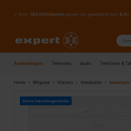
Ruim
102.000 klanten
geven ons gemiddeld een
8,9
Aanbiedingen
Televisies
Audio
Telefoons & Ta
Home
Witgoed
Vriezers
Vrieskisten
Inventum
Extra fabrieksgarantie