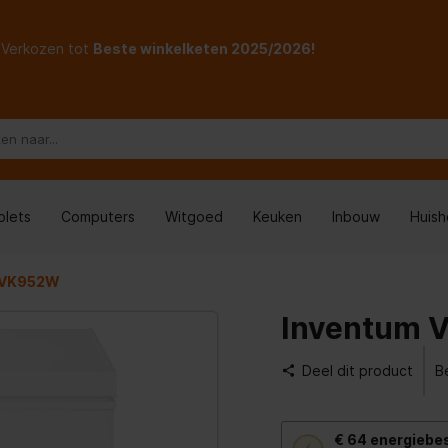
Verkozen tot
Beste winkelketen 2025/2026!
blets
Computers
Witgoed
Keuken
Inbouw
Huis
 VK952W
Inventum
Deel dit product
Be
Met
€ 64
energiebe
deze