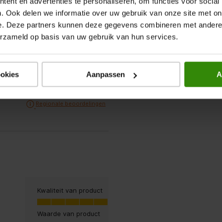
ent en advertenties te personaliseren, om functies voor social
2 sterren.
. Ook delen we informatie over uw gebruik van onze site met on
n
er.
e. Deze partners kunnen deze gegevens combineren met andere i
en
erzameld op basis van uw gebruik van hun services.
roduct
oduct, 4.5 van 5
4.5
ookies
Aanpassen
A
Sorteren op
Regionaal
Geef een popup weer met informat
Regionale beoordelingen
Kwaliteit van product
Kwaliteit van product, 5.0 van 5
5.0
Waarde van product
Waarde van product, 5.0 van 5