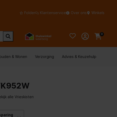
Folder
Klantenservice
Over ons
Winkels
0
houden & Wonen
Verzorging
Advies & Keuzehulp
 VK952W
kijk alle Vrieskisten
sparing