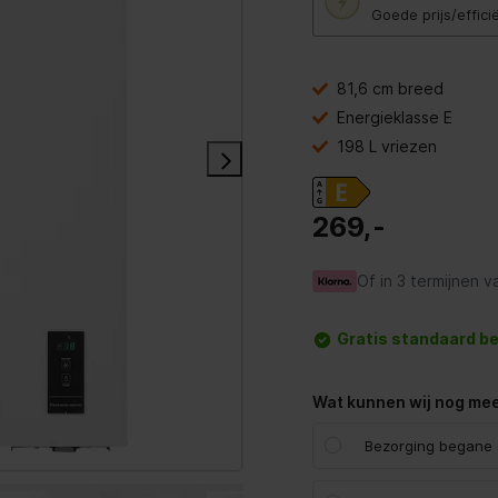
knop
Goede prijs/effici
opent
Youreko’s
tool
voor
81,6 cm breed
energiebesparing.
Energieklasse E
198 L vriezen
269,-
Of in 3 termijnen v
Gratis standaard b
Wat kunnen wij nog mee
Bezorging begane