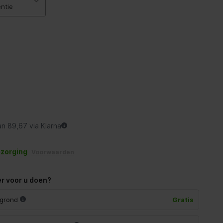
ëntie
an 89,67 via Klarna
ezorging
Voorwaarden
r voor u doen?
 grond
Gratis