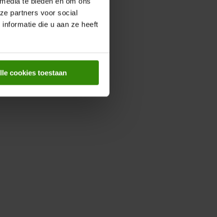
 media te bieden en om ons
ze partners voor social
nformatie die u aan ze heeft
lle cookies toestaan
ie over Regionaal sorteren.