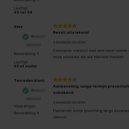
Leeftijd
45 tot 54
5 van 5 sterren.
Alex
Bevalt uitstekend
PRODUCT
5 MAANDEN GELEDEN
GEKOCHT
Comoacte vrieskist met veel meer ruimte
Beoordeling
1
onze vrieskast die we hiervoor hadden.
Leeftijd
65 of ouder
4 van 5 sterren.
Tevreden klant.
Aanbeveling; lange termijn presentat
PRODUCT
onbekend
GEKOCHT
5 MAANDEN GELEDEN
Vlaardingen
Fluisterstil; lichte Ijsvorming langs bovenk
Beoordeling
1
/deksel.