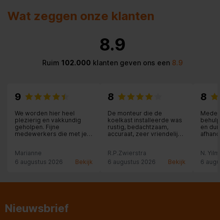
Stroombron
Batterij/Accu
Wat zeggen onze klanten
Volumeregeling
Draaiknop
8.9
USB oplaadpoort
Ruim
102.000
klanten geven ons een
8.9
Kleuring
Monochromatisch
Certificaten
9
8
8
We worden hier heel
De monteur die de
Medew
Duurzaamheidscertificaten
ErP
plezierig en vakkundig
koelkast installeerde was
behulp
geholpen. Fijne
rustig, bedachtzaam,
en dui
medewerkers die met je
accuraat, zeer vriendelijk
afhand
Inhoud van de verpakking
mee denken. Hier staat
en professioneel.
klantvriendelijkheid nog
Moeilijke klus die
Marianne
R.P.Zwierstra
N. Yil
voorop.
uitstekend werd afgerond.
Chapeau!
6 augustus 2026
Bekijk
6 augustus 2026
Bekijk
6 augu
Aantal alarmen
2
Accu/Batterij
Nieuwsbrief
Accu/Batterij voltage
1,5 V