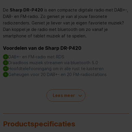
De
Sharp DR-P420
is een compacte digitale radio met DAB+-,
DAB- en FM-radio. Zo geniet je van al jouw favoriete
radiozenders. Geniet je liever van je eigen favoriete muziek?
Dan koppel je de radio met bluetooth om zo vanaf je
smartphone of tablet muziek af te spelen.
Voordelen van de Sharp DR-P420
DAB+- en FM-radio met RDS
Draadloos muziek streamen via bluetooth 5.0
Hoofdtelefooningang om in alle rust te luisteren
Geheugen voor 20 DAB+- en 20 FM-radiostations
Compacte radio voor al jouw muziek
Lees meer
Zowel DAB+-, DAB- als FM-radio zijn voorzien van Radio Data
System (RDS). Dit is een technologie die extra informatie mee
zendt bij een radio-uitzending. Deze informatie, zoals de naam
Productspecificaties
van het radiostation of het nummer dat wordt afgespeeld,
wordt getoond op het kleine scherm. Met de uitschuifbare