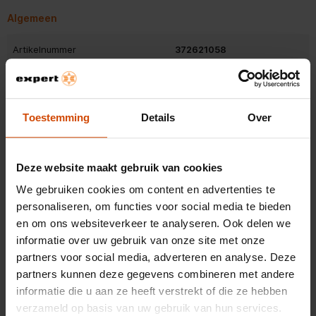
antenne kun je alle mogelijke radiostations ontvangen. Verder
Algemeen
heeft de radio een geheugen voor 20 DAB+/DAB-radiostations
en 20 FM-radiostations. Daarmee kun je ze snel oproepen.
Artikelnummer
372621058
EAN
4974019204567
Aanvullende informatie - Sharp DR-P420 Wit
Handleiding - pdf
Belangrijkste kenmerken
Toestemming
Details
Over
Kleur
Wit
Deze website maakt gebruik van cookies
Gewicht en omvang
We gebruiken cookies om content en advertenties te
personaliseren, om functies voor social media te bieden
Hoogte
9 cm
en om ons websiteverkeer te analyseren. Ook delen we
Bekijk alle specificaties
informatie over uw gebruik van onze site met onze
Breedte
17,4 cm
partners voor social media, adverteren en analyse. Deze
partners kunnen deze gegevens combineren met andere
Diepte
5,3 cm
Beoordelingen
informatie die u aan ze heeft verstrekt of die ze hebben
Gewicht
400 g
verzameld op basis van uw gebruik van hun services.