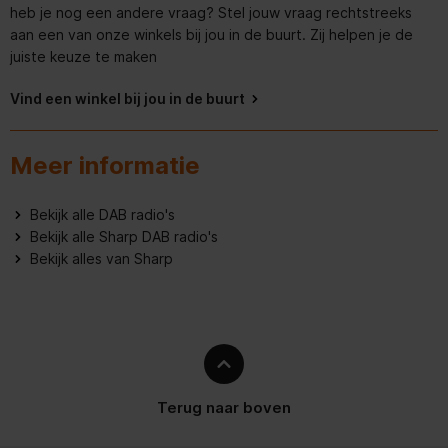
heb je nog een andere vraag? Stel jouw vraag rechtstreeks
CE (RED, RoHS, ErP),
Certificering
REACH/PAH/SCCP
aan een van onze winkels bij jou in de buurt. Zij helpen je de
juiste keuze te maken
Handvat(en)
Vind een winkel bij jou in de buurt
Dimbaar
Meer informatie
Ingebouwd display
Bekijk alle DAB radio's
Meegeleverde kabels
Micro-USB
Bekijk alle Sharp DAB radio's
Bekijk alles van Sharp
Geluidsalarm(en)
Ingebouwde luidsprekers
Soort antenne
Extern
Terug naar boven
Bluetooth