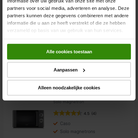
informatie over uw gebruik van onze site met onze
47,99
partners voor social media, adverteren en analyse. Deze
partners kunnen deze gegevens combineren met andere
Caso CHOP&GO
informatie die u aan ze heeft verstrekt of die ze hebben
verzameld op basis van uw gebruik van hun services.
Hakmolen
Alle cookies toestaan
Caso
Hakmolens
Aanpassen
69,95
Alleen noodzakelijke cookies
Caso M20
Solo magnetron
4.5
(4)
Caso
Solo magnetrons