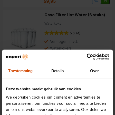
59,95
Caso Filter Hot Water (6 stuks)
Waterkoker
5.0
(4)
Vermogen: n.v.t.
Waterkokers
26,95
Toestemming
Details
Over
Caso Fomini Crema Inox
Melkopschuimer
Deze website maakt gebruik van cookies
5.0
(2)
We gebruiken cookies om content en advertenties te
Caso
personaliseren, om functies voor social media te bieden
Melkopschuimers
en om ons websiteverkeer te analyseren. Ook delen we