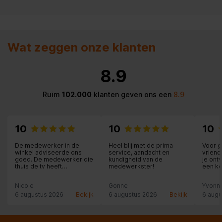
Wat zeggen onze klanten
8.9
Ruim
102.000
klanten geven ons een
8.9
10
10
10
De medewerker in de
Heel blij met de prima
Voor g
winkel adviseerde ons
service, aandacht en
vriend
goed. De medewerker die
kundigheid van de
je ont
thuis de tv heeft
medewerkster!
een ko
opgehangen werkte
uitleg 
netjes en ook hij gaf een
hier zij
Nicole
Gonne
Yvonn
goed advies. Top
geregeld!
6 augustus 2026
Bekijk
6 augustus 2026
Bekijk
6 augu