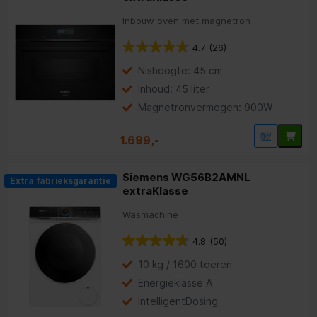
Inbouw oven met magnetron
4.7
(26)
Nishoogte: 45 cm
Inhoud: 45 liter
Magnetronvermogen: 900W
1.699,-
Siemens WG56B2AMNL
Extra fabrieksgarantie
extraKlasse
Wasmachine
4.8
(50)
10 kg / 1600 toeren
Energieklasse A
IntelligentDosing