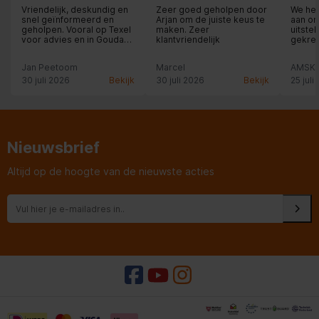
Vriendelijk, deskundig en
Zeer goed geholpen door
We he
snel geïnformeerd en
Arjan om de juiste keus te
aan o
geholpen. Vooral op Texel
maken. Zeer
uitste
voor advies en in Gouda
klantvriendelijk
gekre
voor deskundige hulp
medew
Jan Peetoom
Marcel
AMSK
30 juli 2026
Bekijk
30 juli 2026
Bekijk
25 juli
Nieuwsbrief
Altijd op de hoogte van de nieuwste acties