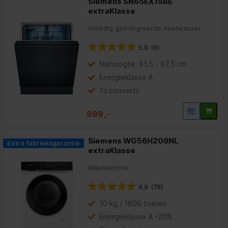
Siemens SN65EX15BE
extraKlasse
Volledig geïntegreerde vaatwasser
5.0
(6)
Nishoogte: 81,5 - 87,5 cm
Energieklasse A
13 couverts
999,-
Siemens WG56H209NL
Extra fabrieksgarantie
extraKlasse
Wasmachine
4.9
(79)
10 kg / 1600 toeren
Energieklasse A -20%