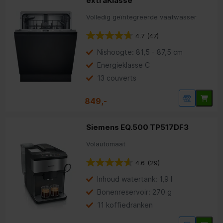
extraKlasse
Volledig geïntegreerde vaatwasser
4.7
(47)
Nishoogte: 81,5 - 87,5 cm
Energieklasse C
13 couverts
849,-
Siemens EQ.500 TP517DF3
Volautomaat
4.6
(29)
Inhoud watertank: 1,9 l
Bonenreservoir: 270 g
11 koffiedranken