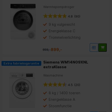
Warmtepompdroger
4.8
(90)
9 kg vulgewicht
Energieklasse C
Trommelverlichting
899,-
959,-
Siemens WM14N09XNL
Extra fabrieksgarantie
extraKlasse
Wasmachine
4.5
(20)
8 kg / 1400 toeren
Energieklasse A
Stoomfunctie