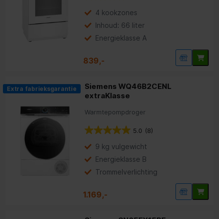
4 kookzones
Inhoud: 66 liter
Energieklasse A
839,-
Siemens WQ46B2CENL
Extra fabrieksgarantie
extraKlasse
Warmtepompdroger
5.0
(8)
9 kg vulgewicht
Energieklasse B
Trommelverlichting
1.169,-