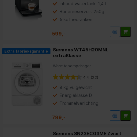
Inhoud watertank: 1,4 l
Bonenreservoir: 250g
5 koffiedranken
599,-
Siemens WT45H20MNL
Extra fabrieksgarantie
extraKlasse
Warmtepompdroger
4.4
(22)
8 kg vulgewicht
Energieklasse D
Trommelverlichting
799,-
Siemens SN23EC03ME Zwart