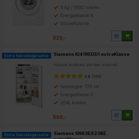
9 kg / 1600 toeren
Energieklasse A
Stoomfunctie
929,-
Siemens KI41REDD1 extraKlasse
Extra fabrieksgarantie
Inbouw koelkast zonder vriesvak
4.8
(105)
Nishoogte: 123 cm
Energieklasse D
204L koelen
899,-
Siemens SN63EX23BE
Extra fabrieksgarantie