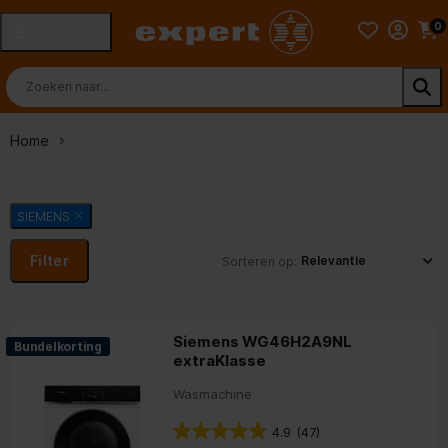
0
MENU
Home
SIEMENS
Filter
Sorteren op:
Siemens WG46H2A9NL
Bundelkorting
extraKlasse
Wasmachine
4.9
(47)