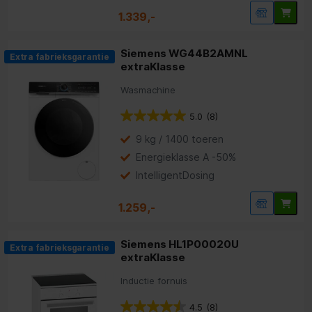
1.339,-
Siemens WG44B2AMNL
Extra fabrieksgarantie
extraKlasse
Wasmachine
5.0
(8)
9 kg / 1400 toeren
Energieklasse A -50%
IntelligentDosing
1.259,-
Siemens HL1P00020U
Extra fabrieksgarantie
extraKlasse
Inductie fornuis
4.5
(8)