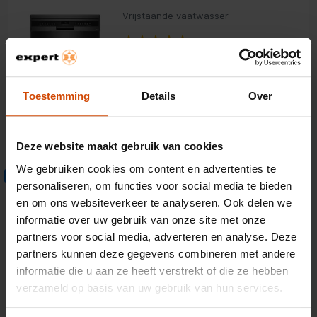
Vrijstaande vaatwasser
4.9
(128)
14 couverts
Energieklasse B
Toestemming
Details
Over
Geluidsniveau: 42 dB
659,-
Deze website maakt gebruik van cookies
We gebruiken cookies om content en advertenties te
Siemens WQ35G2C9NL
Extra fabrieksgarantie
extraKlasse
personaliseren, om functies voor social media te bieden
en om ons websiteverkeer te analyseren. Ook delen we
Warmtepompdroger
informatie over uw gebruik van onze site met onze
4.9
(155)
partners voor social media, adverteren en analyse. Deze
partners kunnen deze gegevens combineren met andere
8 kg vulgewicht
informatie die u aan ze heeft verstrekt of die ze hebben
Energieklasse C
verzameld op basis van uw gebruik van hun services.
Trommelverlichting