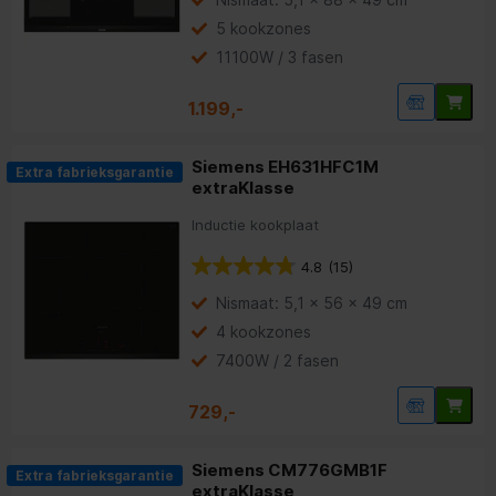
5 kookzones
11100W / 3 fasen
1.199,-
Siemens EH631HFC1M
Extra fabrieksgarantie
extraKlasse
Inductie kookplaat
4.8
(15)
Nismaat: 5,1 x 56 x 49 cm
4 kookzones
7400W / 2 fasen
729,-
Siemens CM776GMB1F
Extra fabrieksgarantie
extraKlasse