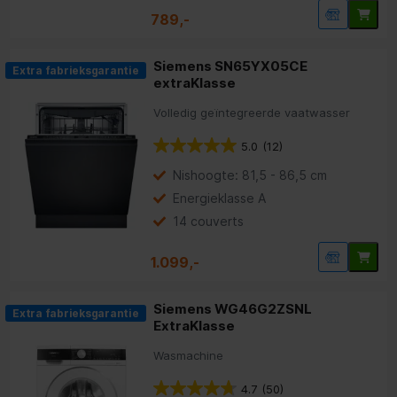
789,-
Siemens SN65YX05CE
Extra fabrieksgarantie
extraKlasse
Volledig geïntegreerde vaatwasser
5.0
(12)
Nishoogte: 81,5 - 86,5 cm
Energieklasse A
14 couverts
1.099,-
Siemens WG46G2ZSNL
Extra fabrieksgarantie
ExtraKlasse
Wasmachine
4.7
(50)