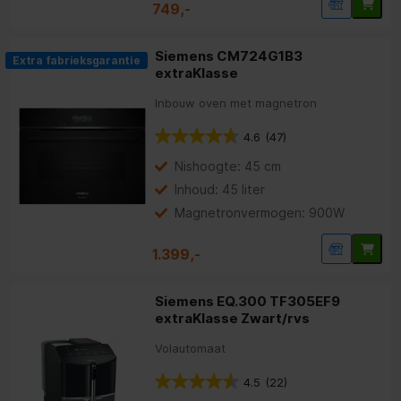
749,-
Siemens CM724G1B3
Extra fabrieksgarantie
extraKlasse
Inbouw oven met magnetron
4.6
(47)
Nishoogte: 45 cm
Inhoud: 45 liter
Magnetronvermogen: 900W
1.399,-
Siemens EQ.300 TF305EF9
extraKlasse Zwart/rvs
Volautomaat
4.5
(22)