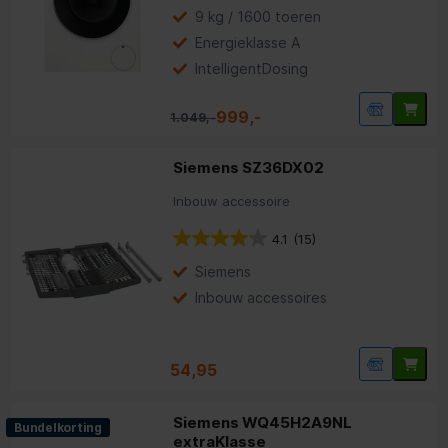
9 kg / 1600 toeren
Energieklasse A
IntelligentDosing
999,-
1.049,-
Siemens SZ36DX02
Inbouw accessoire
4.1
(15)
Siemens
Inbouw accessoires
54,95
Siemens WQ45H2A9NL
Bundelkorting
extraKlasse