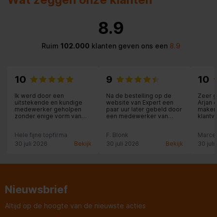
8.9
Ruim
102.000
klanten geven ons een
8.9
10
9
10
Ik werd door een
Na de bestelling op de
Zeer 
uitstekende en kundige
website van Expert een
Arjan 
medewerker geholpen
paar uur later gebeld door
maken
zonder enige vorm van
een medewerker van
klantvr
aandringen in begrijpelijke
Expert om een duidelijke
niet technische taal maar
bezorgdatum en tijd af te
Hele fijne topfirma
F. Blonk
Marce
wel uitleg over het ene of
spreken. Deze bezorging
andere apparaat, de
kwam op tijd en werd
30 juli 2026
Bekijk
30 juli 2026
Bekijk
30 juli
keuze werd daardoor
netjes bij de voordeur
voor mij makkelijk.
afgeleverd!
Nieuwsbrief
Altijd op de hoogte van de nieuwste acties