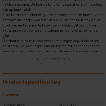
flexibel siliconen. De hoes is licht van gewicht en sluit naadloos
aan op jouw telefoon.
Standaard valbescherming voor je smartphone De backcover is
gemaakt van hoge kwaliteit siliconen. Het hoesje is flexibel en
buigbaar, en tegelijkertijd stevig en robuust. Dit zorgt voor
extra grip waardoor de smartphone minder snel uit je handen
glipt.
Hierdoor is jouw telefoon beschermd tegen dagelijkse vallen
en stoten. De verhoogde randen komen tot over het scherm
waardoor de voorkant van je smartphone ook voor een deel
beschermd is. Optimale pasvorm Het design van jouw
Lees meer
smartphone blijft volledig zichtbaar door het ultra transparante
design.
Het hoesje zit strak om het toestel door een optimale
pasvorm. Door het lichte gewicht en slanke design is het
Productspecificaties
hoesje amper merkbaar om de telefoon. Het hoesje is
gemakkelijk aan te brengen.
Ook zijn alle poorten, camera’s en knoppen vrij om te
Algemeen
gebruiken. Ondersteunt draadloos opladen Ondersteunt je
telefoon draadloos opladen? Dan werkt dit nog steeds
Artikelnummer
372623472