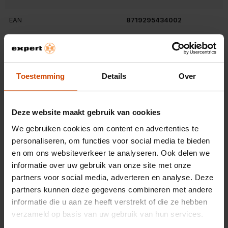
wanneer je de Accezz Clear Backcover gebruikt.
Wel zo handig! Waarom de Accezz Clear Backcover?
EAN
8719295434002
Belangrijkste kenmerken
Kleur
Transparant
Toestemming
Details
Over
Materiaal telefoonhoesje
anders
Deze website maakt gebruik van cookies
Gewicht en omvang
Bekijk alle specificaties
We gebruiken cookies om content en advertenties te
Breedte verpakking
85 mm
personaliseren, om functies voor social media te bieden
en om ons websiteverkeer te analyseren. Ook delen we
Diepte verpakking
180 mm
informatie over uw gebruik van onze site met onze
Beoordelingen
partners voor social media, adverteren en analyse. Deze
Hoogte verpakking
15 mm
partners kunnen deze gegevens combineren met andere
OVERZICHT VAN SCORES
informatie die u aan ze heeft verstrekt of die ze hebben
Gewicht verpakking
87 g
Selecteer hieronder een rij om beoordelingen te filteren.
verzameld op basis van uw gebruik van hun services.
0 sterren
sterren
0