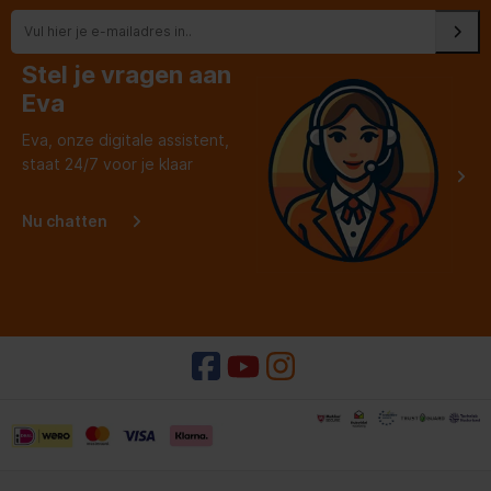
Stel je vragen aan
Eva
Eva, onze digitale assistent,
staat 24/7 voor je klaar
Nu chatten