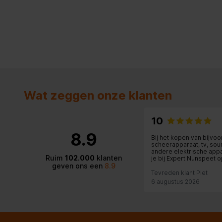
Wat zeggen onze klanten
10
8.9
Bij het kopen van bijvo
scheerapparaat, tv, sou
andere elektrische app
Ruim
102.000
klanten
je bij Expert Nunspeet op
geven ons een
8.9
adres. Zeer kundige
medewerkers, een rui
Tevreden klant Piet
sortering, afspraken w
6 augustus 2026
nagekomen en de garant
geregeld. Heel fijn!