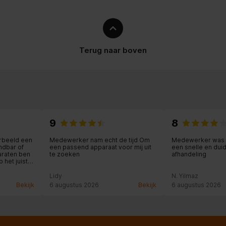
Terug naar boven
9
8
orbeeld een
Medewerker nam echt de tijd Om
Medewerker was 
ndbar of
een passend apparaat voor mij uit
een snelle en dui
araten ben
te zoeken
afhandeling
 het juiste
me
Lidy
N. Yilmaz
orden
Bekijk
6 augustus 2026
Bekijk
6 augustus 2026
ie is goed