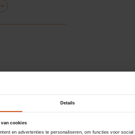
.8")
Details
 Thermoplastic polyurethaan
 van cookies
 doos
ent en advertenties te personaliseren, om functies voor social