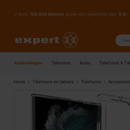
Ruim
102.000 klanten
geven ons gemiddeld een
8,9
Aanbiedingen
Televisies
Audio
Telefoons & Ta
Home
Telefoons en tablets
Telefoons
Accessoire