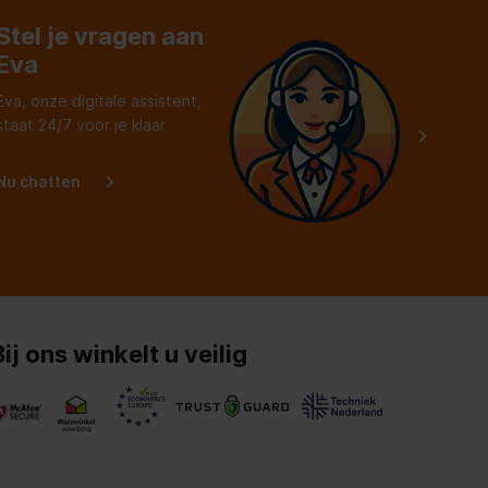
Stel je vragen aan
Eva
Eva, onze digitale assistent,
staat 24/7 voor je klaar
Nu chatten
Bij ons winkelt u veilig