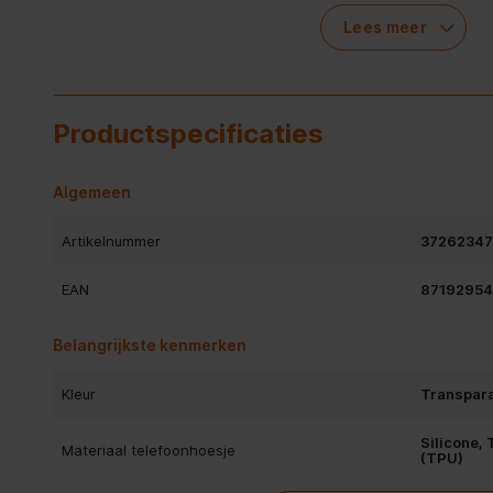
Ook zijn alle poorten, camera’s en knoppen vrij om te gebr
Lees meer
opladen Ondersteunt je telefoon draadloos opladen? Dan 
de Accezz Clear Backcover gebruikt.
Wel zo handig! Waarom de Accezz Clear Backcover?
Productspecificaties
Algemeen
Artikelnummer
3726234
EAN
8719295
Belangrijkste kenmerken
Kleur
Transpar
Silicone,
Materiaal telefoonhoesje
(TPU)