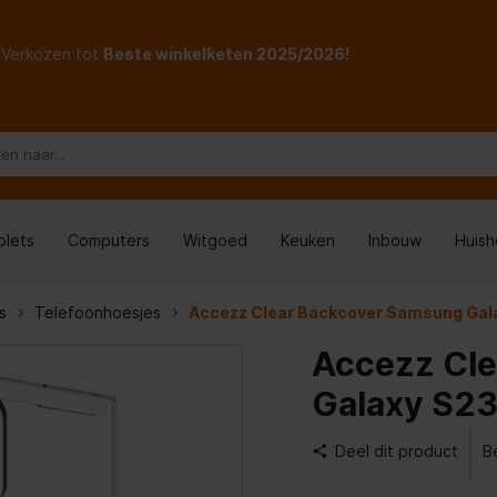
Verkozen tot
Beste winkelketen 2025/2026!
blets
Computers
Witgoed
Keuken
Inbouw
Huis
s
Telefoonhoesjes
Accezz Clear Backcover Samsung Gala
Accezz Cl
Galaxy S23
Deel dit product
B