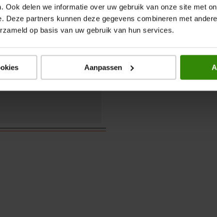
. Ook delen we informatie over uw gebruik van onze site met on
alaxy S23 Ultra
e. Deze partners kunnen deze gegevens combineren met andere i
erzameld op basis van uw gebruik van hun services.
ookies
Aanpassen
A
dig, Stofafstotend,
endig, Schokbestendig
matisch