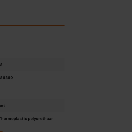
uiken. Ondersteunt draadloos
werkt dit nog steeds wanneer je
78
486360
ant
 Thermoplastic polyurethaan