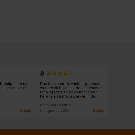
8
behulpzaam bij
Dus toch naar de winkel gegaan en
delijke keuze en
wat ben ik blij dat ik de vaatwasser
toch bij Expert heb gekocht: een
hele relaxte medewerker in de
winkel, die alle tijd voor me nam en
met me meedacht. Ook de levering
Edith Platenkamp
was fantastisch: zelfs een
Bekijk
6 augustus 2026
Bekijk
kastdeurtje in de keuken werd nog
rechtgezet: wat een service!