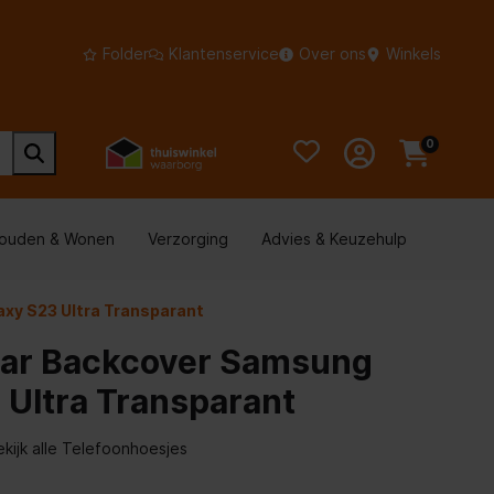
Folder
Klantenservice
Over ons
Winkels
0
houden & Wonen
Verzorging
Advies & Keuzehulp
xy S23 Ultra Transparant
ear Backcover Samsung
 Ultra Transparant
ekijk alle Telefoonhoesjes