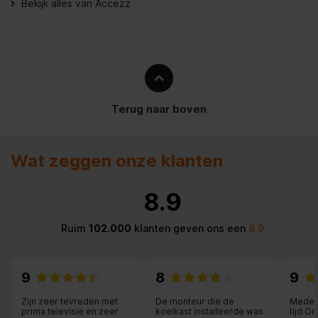
Bekijk alles van Accezz
Hoofdkleur van product
Groen
Levensfase van consument
Kind
Kenmerken
Terug naar boven
Staande modus
Wat zeggen onze klanten
Vakje voor visitekaartje
8.9
Prestatie
Ruim
102.000
klanten geven ons een
8.9
Automatische functie voor
activeren/sluimeren
9
8
9
Inhoud van de verpakking
Zijn zeer tevreden met
De monteur die de
Medew
prima televisie en zeer
koelkast installeerde was
tijd O
Scherm beschermer