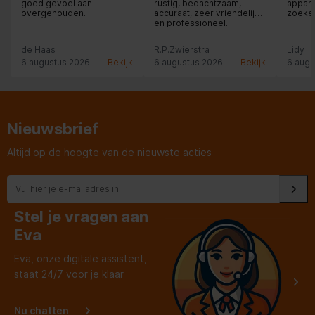
goed gevoel aan
rustig, bedachtzaam,
apparaa
overgehouden.
accuraat, zeer vriendelijk
zoeke
en professioneel.
Energie
Moeilijke klus die
uitstekend werd afgerond.
de Haas
R.P.Zwierstra
Lidy
Chapeau!
6 augustus 2026
Bekijk
6 augustus 2026
Bekijk
6 augu
Ingebouwde accu
Nieuwsbrief
Altijd op de hoogte van de nieuwste acties
Stel je vragen aan
Eva
Eva, onze digitale assistent,
staat 24/7 voor je klaar
Nu chatten