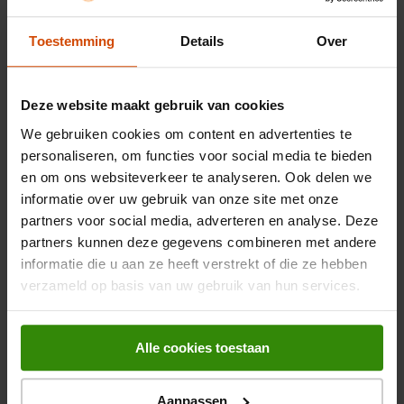
De hoes is verkrijgbaar in diverse kleuren. Waarom de Accezz
Kidsproof tablethoes?
EAN
8720922174628
Toestemming
Details
Over
Belangrijkste kenmerken
Deze website maakt gebruik van cookies
Kleur
Groen
We gebruiken cookies om content en advertenties te
personaliseren, om functies voor social media te bieden
Gewicht en omvang
en om ons websiteverkeer te analyseren. Ook delen we
informatie over uw gebruik van onze site met onze
Breedte verpakking
237 mm
Bekijk alle specificaties
partners voor social media, adverteren en analyse. Deze
partners kunnen deze gegevens combineren met andere
Diepte verpakking
239 mm
informatie die u aan ze heeft verstrekt of die ze hebben
verzameld op basis van uw gebruik van hun services.
Hoogte verpakking
38 mm
Beoordelingen
Gewicht verpakking
207 g
Alle cookies toestaan
Maximale schermgrootte
22,1 cm (8.7")
Er zijn nog geen beoordelingen ingediend.
Aanpassen