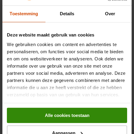
Algemeen
Toestemming
Details
Over
Optimale bescherming en stijlvol design
Artikelnummer
372644755
Dit hoesje biedt uitstekende bescherming tegen dagelijkse
EAN
8721064022044
schade zoals vallen en krassen, terwijl het de elegante vorm
Deze website maakt gebruik van cookies
van je iPhone 16 Plus behoudt. De kleur Cooper Green voegt
Belangrijkste kenmerken
We gebruiken cookies om content en advertenties te
een moderne, verfijnde uitstraling toe aan je toestel. De
perfecte pasvorm zorgt ervoor dat alle knoppen en poorten
personaliseren, om functies voor social media te bieden
Materiaal telefoonhoesje
Silicone
toegankelijk blijven, zonder dat je concessies doet aan de
en om ons websiteverkeer te analyseren. Ook delen we
bescherming.
informatie over uw gebruik van onze site met onze
Gewicht en omvang
partners voor social media, adverteren en analyse. Deze
partners kunnen deze gegevens combineren met andere
Breedte verpakking
80 mm
informatie die u aan ze heeft verstrekt of die ze hebben
Bekijk alle specificaties
verzameld op basis van uw gebruik van hun services.
Diepte verpakking
174 mm
Hoogte verpakking
15 mm
Beoordelingen
Alle cookies toestaan
Gewicht verpakking
68 g
Aanpassen