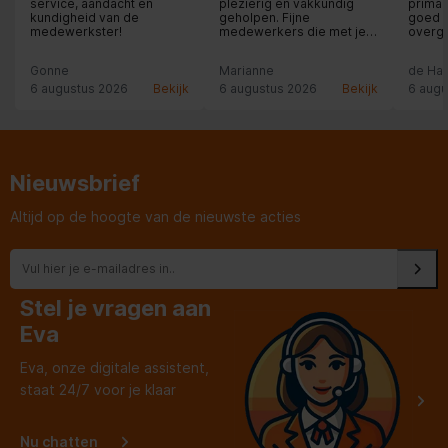
service, aandacht en
plezierig en vakkundig
prima 
kundigheid van de
geholpen. Fijne
goed 
medewerkster!
medewerkers die met je
overg
mee denken. Hier staat
klantvriendelijkheid nog
Gonne
Marianne
de Ha
voorop.
6 augustus 2026
Bekijk
6 augustus 2026
Bekijk
6 augu
Nieuwsbrief
Altijd op de hoogte van de nieuwste acties
Stel je vragen aan
Eva
Eva, onze digitale assistent,
staat 24/7 voor je klaar
Nu chatten