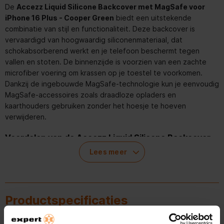
De
Accezz Liquid Silicone Backcover met MagSafe voor
iPhone 16 Plus - Cooper Green
biedt een uitstekende
combinatie van stijl en functionaliteit. Deze backcover is
vervaardigd van hoogwaardig siliconenmateriaal, dat
schokabsorberend werkt en je telefoon beschermt tegen
vallen en stoten. De binnenzijde is voorzien van een zachte
microfiber voering om krassen op je toestel te voorkomen.
Dankzij de ingebouwde MagSafe-technologie kun je eenvoudig
MagSafe-accessoires zoals draadloze opladers en
kaarthouders gebruiken zonder het hoesje te hoeven
verwijderen.
Voordelen van de Accezz Liquid Silicone Backcover
met MagSafe
Lees meer
Schokabsorberend siliconenmateriaal
Ondersteunt MagSafe-technologie voor eenvoudig gebruik
van accessoires
Microfiber voering voorkomt krassen
Productspecificaties
Strak en slank design dat het oorspronkelijke uiterlijk van je
iPhone behoudt