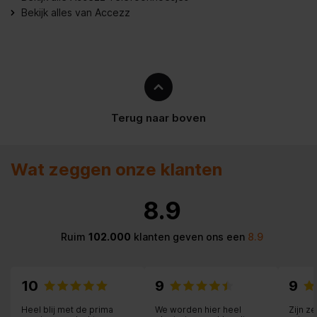
Bekijk alles van Accezz
Ingebouwde accu
Terug naar boven
Wat zeggen onze klanten
8.9
Ruim
102.000
klanten geven ons een
8.9
10
9
9
Heel blij met de prima
We worden hier heel
Zijn z