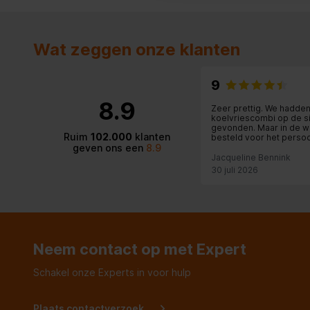
Wat zeggen onze klanten
9
8.9
Zeer prettig. We hadde
koelvriescombi op de s
gevonden. Maar in de w
Ruim
102.000
klanten
besteld voor het persoo
geven ons een
8.9
contact. Dit was erg top.
Jacqueline Bennink
30 juli 2026
Neem contact op met Expert
Schakel onze Experts in voor hulp
Plaats contactverzoek