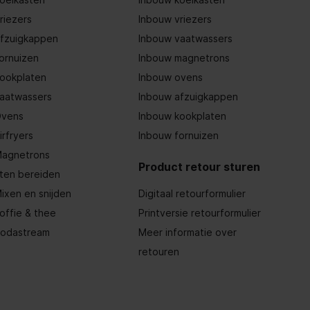
riezers
Inbouw vriezers
fzuigkappen
Inbouw vaatwassers
ornuizen
Inbouw magnetrons
ookplaten
Inbouw ovens
aatwassers
Inbouw afzuigkappen
vens
Inbouw kookplaten
irfryers
Inbouw fornuizen
agnetrons
Product retour sturen
ten bereiden
ixen en snijden
Digitaal retourformulier
offie & thee
Printversie retourformulier
odastream
Meer informatie over
retouren