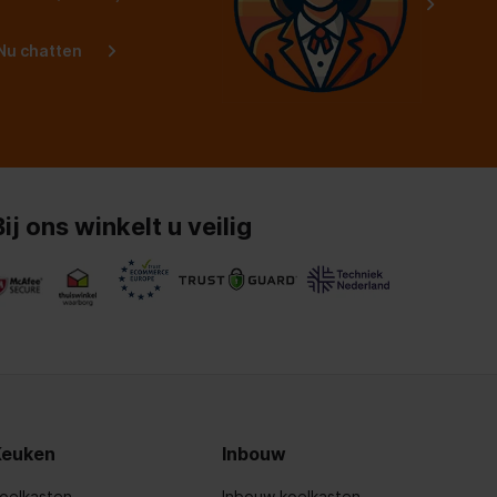
Nu chatten
Bij ons winkelt u veilig
Keuken
Inbouw
oelkasten
Inbouw koelkasten