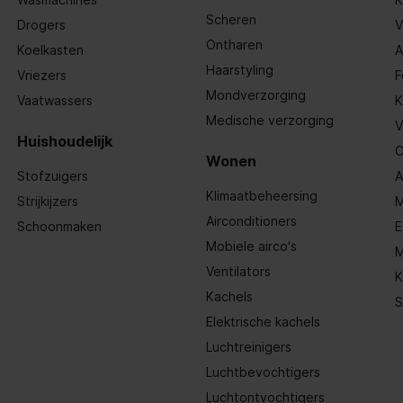
Scheren
Drogers
V
Ontharen
Koelkasten
A
Haarstyling
Vriezers
F
Mondverzorging
Vaatwassers
K
Medische verzorging
V
Huishoudelijk
O
Wonen
Stofzuigers
A
Klimaatbeheersing
Strijkijzers
M
Airconditioners
Schoonmaken
E
Mobiele airco's
M
Ventilators
K
Kachels
S
Elektrische kachels
Luchtreinigers
Luchtbevochtigers
Luchtontvochtigers