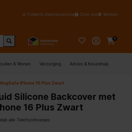
Folder
Klantenservice
Over ons
Winkels
0
houden & Wonen
Verzorging
Advies & Keuzehulp
 MagSafe iPhone 16 Plus Zwart
uid Silicone Backcover met
hone 16 Plus Zwart
ekijk alle Telefoonhoesjes