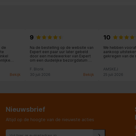
9
10
n de
Na de bestelling op de website van
We hebben voora
ite
Expert een paar uur later gebeld
aankoop uitsteke
inkel
door een medewerker van Expert
gekregen van de
nlijke
om een duidelijke bezorgdatum en
tijd af te spreken. Deze bezorging
kwam op tijd en werd netjes bij de
F. Blonk
AMSKEJ
voordeur afgeleverd!
Bekijk
30 juli 2026
Bekijk
25 juli 2026
Nieuwsbrief
Altijd op de hoogte van de nieuwste acties