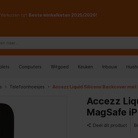
Verkozen tot
Beste winkelketen 2025/2026!
blets
Computers
Witgoed
Keuken
Inbouw
Huis
s
Telefoonhoesjes
Accezz Liquid Silicone Backcover met
Accezz Liq
MagSafe iP
Deel dit product
B