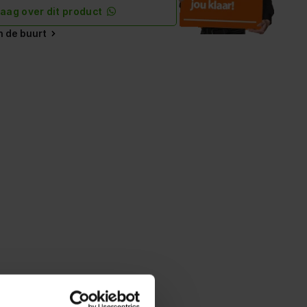
raag over dit product
in de buurt