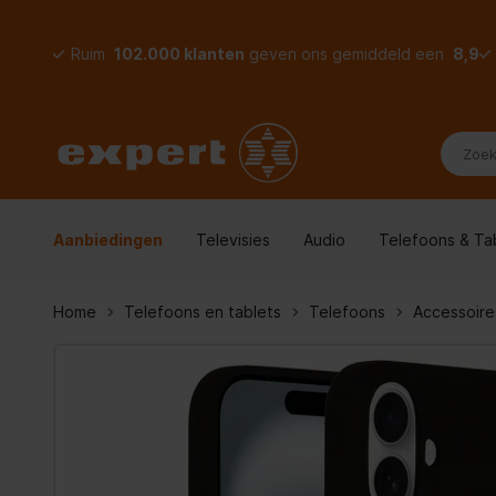
Ruim
102.000 klanten
geven ons gemiddeld een
8,9
Aanbiedingen
Televisies
Audio
Telefoons & Ta
Home
Telefoons en tablets
Telefoons
Accessoire