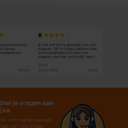
8
fgaand aan onze
Ik had zelf foto's gemaakt van mijn
nd advies
trappen. 180 m hoge Liebherr koel
 medewerker.
vriescombinatie kon niet over
trappen, wel met verhuislift. Heb ik
zelf om gevraagd of dit mogelijk
was. Trappen soms probleem in
Sonja
Amsterdam. Eind goed al goed de
Bekijk
30 juli 2026
Bekijk
nieuwe koelkast staat en bevalt
prima.
Stel je vragen aan
Eva
Eva, onze digitale assistent,
staat 24/7 voor je klaar