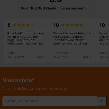
Ruim
102.000
klanten geven ons een
8.9
8
10
10
Ik had zelf foto's gemaakt
We hadden onze televisie
Bij aa
van mijn trappen. 180 m
ter reparatie gebracht.
gekre
hoge Liebherr koel
Toen bleek dat hij niet
mee en
vriescombinatie kon niet
meer gerepareerd kon
alles g
over trappen, wel met
worden, zijn we zeer snel
leggen
verhuislift. Heb ik zelf om
op de hoogte gebracht
verko
Sonja
Groenevelt
Anneli
gevraagd of dit mogelijk
door Expert en goed
na de 
was. Trappen soms
geholpen bij het kiezen
de sit
30 juli 2026
Bekijk
25 juli 2026
Bekijk
30 juli
probleem in Amsterdam.
van een nieuwe tv. Fijne
in de aan
Eind goed al goed de
winkel, top service.
€150.
nieuwe koelkast staat en
was,ba
bevalt prima.
gebeld
aan te
een se
Nieuwsbrief
korting
natuurl
doen.s
Altijd op de hoogte van de nieuwste acties