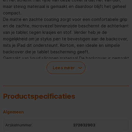
maar stevig materiaal is gemaakt en daardoor blijft het geheel
compact.
De matte en zachte coating zorgt voor een comfortabele grip
en de zachte, microvezel binnenzijde beschermt de achterkant
van je tablet tegen krasjes en stof. Verder heb je de
mogelijkheid om je stylus pen te bevestigen aan de backcover,
mits je iPad dit ondersteunt. Kortom, een ideale en simpele
backcover die je tablet bescherming geeft.
Gemaakt van liquid siliconen materiaal De backcover is gemaakt
van liquid siliconen materiaal. Dit is harder dan siliconen
Lees meer
materiaal en is hierdoor steviger. Tevens maak je de hoes
hierdoor gemakkelijker schoon.
Door de schokabsorberende werking zorgt de hoes ervoor dat
je iPad veilig is tegen schokken, stoten en lichte valpartijen.
Productspecificaties
Beschermt achterkant en zijkant De backcover biedt
bescherming voor de zijkanten en achterkant van je tablet. De
perfecte pasvorm van de hoes sluit naadloos aan bij je iPad,
Algemeen
waardoor de iPad stevig wordt omsloten.
Bovendien blijven alle poorten en knoppen volledig
Artikelnummer
372632903
toegankelijk, zodat je zonder belemmeringen kunt genieten