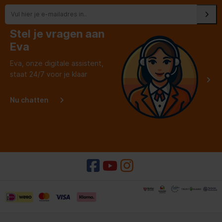
Stel je vragen aan
Eva
Eva, onze digitale assistent,
staat 24/7 voor je klaar
Nu chatten