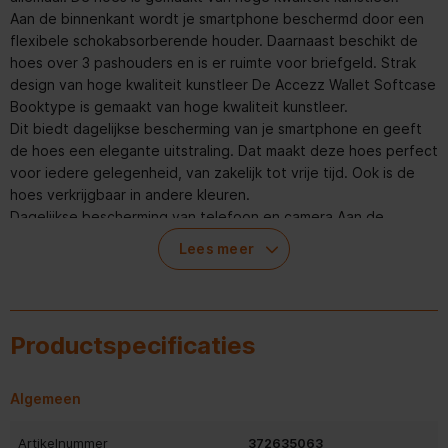
Aan de binnenkant wordt je smartphone beschermd door een
flexibele schokabsorberende houder. Daarnaast beschikt de
hoes over 3 pashouders en is er ruimte voor briefgeld. Strak
design van hoge kwaliteit kunstleer De Accezz Wallet Softcase
Booktype is gemaakt van hoge kwaliteit kunstleer.
Dit biedt dagelijkse bescherming van je smartphone en geeft
de hoes een elegante uitstraling. Dat maakt deze hoes perfect
voor iedere gelegenheid, van zakelijk tot vrije tijd. Ook is de
hoes verkrijgbaar in andere kleuren.
Dagelijkse bescherming van telefoon en camera Aan de
binnenkant van de booktype is een flexibele siliconen houder
Lees meer
aangebracht. De hoes beschikt over verhoogde randen,
waardoor de camera en het display van je telefoon beschermd
zijn. Door de krachtige magneetsluiting blijft de hoes goed
afgesloten, zelfs tijdens een val of stoot.
Productspecificaties
Hierdoor blijven je scherm en pasjes veilig. Ruimte voor pasjes
en briefgeld De booktype beschikt over 3 handige
pashouders, zodat je jouw belangrijkste pasjes altijd bij de
Algemeen
hand hebt. Daarnaast is er een aparte ruimte voor briefgeld.
Op deze manier kun je je portemonnee thuis laten. Ideaal
Artikelnummer
372635063