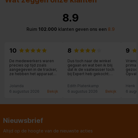
8.9
Ruim
102.000
klanten geven ons een
8.9
10
8
9
De medewerkers waren
Dus toch naar de winkel
Vriend
precies op tijd zoals
gegaan en wat ben ik blij
prima 
aangegeven in de tracker,
dat ik de vaatwasser toch
gezoch
ze hebben het apparaat
bij Expert heb gekocht:
Opvall
binnen geïnstalleerd en
een hele relaxte
produc
aangesloten en zelfs
medewerker in de winkel,
Jolanda
Edith Platenkamp
Henk S
meegeholpen met
die alle tijd voor me nam
overladen en de oude
en met me meedacht. Ook
6 augustus 2026
Bekijk
6 augustus 2026
Bekijk
6 augu
apparaten meegenomen
de levering was
fantastisch: zelfs een
kastdeurtje in de keuken
werd nog rechtgezet: wat
een service!
Nieuwsbrief
Altijd op de hoogte van de nieuwste acties