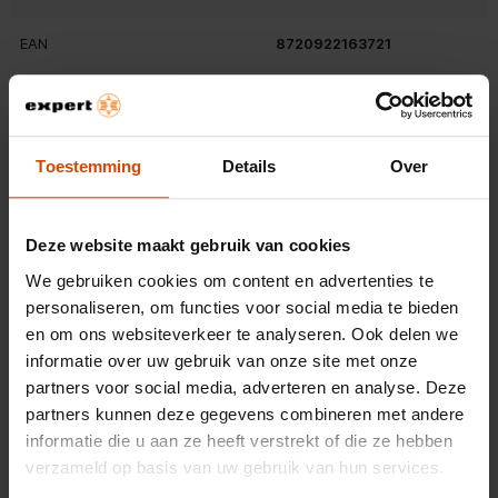
tijdens een avondje uit! Video’s kijken met standaard functie De
hoes is geschikt om handsfree video’s te kijken door de
EAN
8720922163721
handige standaard functie.
Zo is de booktype om te vouwen voor extra kijkcomfort. Ook
Belangrijkste kenmerken
perfect te gebruiken bij lange gesprekken of het spelen van
spelletjes. Op maat gemaakt voor je smartphone Het hoesje is
Kleur
Zwart
op maat gemaakt voor jouw smartphone en sluit naadloos aan
Toestemming
Details
Over
op het toestel.
Materiaal telefoonhoesje
anders
In de hoes zijn alle uitsparingen en knoppen verwerkt. Zo zijn
de poorten volledig toegankelijk en zijn alle knoppen
Deze website maakt gebruik van cookies
Gewicht en omvang
eenvoudig te bedienen. Waarom de Accezz Wallet Softcase
Bekijk alle specificaties
We gebruiken cookies om content en advertenties te
Booktype?
Breedte verpakking
90 mm
personaliseren, om functies voor social media te bieden
en om ons websiteverkeer te analyseren. Ook delen we
Diepte verpakking
180 mm
informatie over uw gebruik van onze site met onze
Beoordelingen
partners voor social media, adverteren en analyse. Deze
Hoogte verpakking
25 mm
partners kunnen deze gegevens combineren met andere
OVERZICHT VAN SCORES
informatie die u aan ze heeft verstrekt of die ze hebben
Gewicht verpakking
85 g
Selecteer hieronder een rij om beoordelingen te filteren.
verzameld op basis van uw gebruik van hun services.
0 sterren
sterren
0