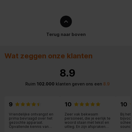
Terug naar boven
Wat zeggen onze klanten
8.9
Ruim
102.000
klanten geven ons een
8.9
9
10
10
Vriendelijke ontvangst en
Zeer vak bekwaam
Bij he
prima bevraagd over het
personeel, die je eerlijk te
bijvoo
gezochte apparaat.
woord staan met tekst en
scheer
Opvallende kennis van
uitleg. En zijn afspraken
soundb
producten.
nakomen, ik kan nog veel
elektr