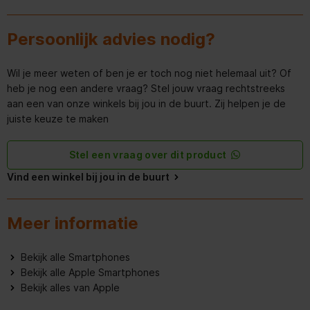
Koptelefoonaansluiting
Persoonlijk advies nodig?
IP-rating
IP68
Wil je meer weten of ben je er toch nog niet helemaal uit? Of
Draadloos opladen
heb je nog een andere vraag? Stel jouw vraag rechtstreeks
aan een van onze winkels bij jou in de buurt. Zij helpen je de
Geschikt voor senioren
juiste keuze te maken
Energielabels smartphones
B
Stel een vraag over dit product
De werking van deze Apple
Vind een winkel bij jou in de buurt
smartphone kan afhangen
van updates en/of de
beschikbaarheid van apps.
Doordat dit afhankelijk is
Meer informatie
Aanvullende update-
van de fabrikant en/of app-
informatie
ontwikkelaar kan Expert
niet garanderen dat alle
smart-functies en apps
Bekijk alle Smartphones
gedurende de levensduur
van het product goed
Bekijk alle Apple Smartphones
zullen blijven werken.
Bekijk alles van Apple