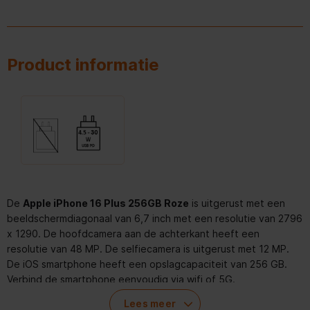
Product informatie
De
Apple iPhone 16 Plus 256GB Roze
is uitgerust met een
beeldschermdiagonaal van 6,7 inch met een resolutie van 2796
x 1290. De hoofdcamera aan de achterkant heeft een
resolutie van 48 MP. De selfiecamera is uitgerust met 12 MP.
De iOS smartphone heeft een opslagcapaciteit van 256 GB.
Verbind de smartphone eenvoudig via wifi of 5G.
Lees meer
Voordelen van de Apple iPhone 16 Plus 256GB Roze