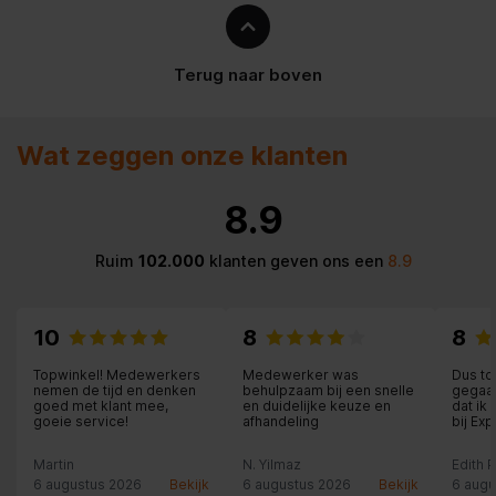
Terug naar boven
Wat zeggen onze klanten
8.9
Ruim
102.000
klanten geven ons een
8.9
10
8
8
Topwinkel! Medewerkers
Medewerker was
Dus to
nemen de tijd en denken
behulpzaam bij een snelle
gegaan
goed met klant mee,
en duidelijke keuze en
dat ik
goeie service!
afhandeling
bij Ex
een he
medewe
Martin
N. Yilmaz
Edith 
die al
en me
6 augustus 2026
Bekijk
6 augustus 2026
Bekijk
6 augu