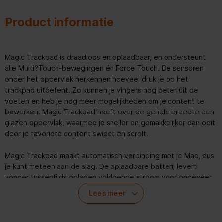
Product informatie
Magic Trackpad is draadloos en oplaadbaar, en ondersteunt
alle Multi?Touch-bewegingen én Force Touch. De sensoren
onder het oppervlak herkennen hoeveel druk je op het
trackpad uitoefent. Zo kunnen je vingers nog beter uit de
voeten en heb je nog meer mogelijkheden om je content te
bewerken. Magic Trackpad heeft over de gehele breedte een
glazen oppervlak, waarmee je sneller en gemakkelijker dan ooit
door je favoriete content swipet en scrolt.
Magic Trackpad maakt automatisch verbinding met je Mac, dus
je kunt meteen aan de slag. De oplaadbare batterij levert
zonder tussentijds opladen voldoende stroom voor ongeveer
een maand.
Lees meer
En met de meegeleverde geweven USB?C-oplaadkabel kun je
’m aansluiten op een USB?C?poort op je Mac om te pairen en