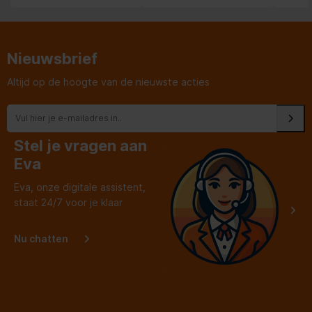
de lev
fantast
kastde
werd n
een se
Nieuwsbrief
Altijd op de hoogte van de nieuwste acties
Stel je vragen aan
Eva
Eva, onze digitale assistent,
staat 24/7 voor je klaar
Nu chatten