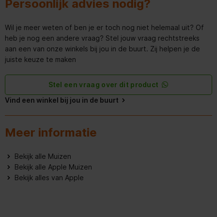
Persoonlijk advies nodig?
Interface
USB
Wil je meer weten of ben je er toch nog niet helemaal uit? Of
Bluetooth
heb je nog een andere vraag? Stel jouw vraag rechtstreeks
aan een van onze winkels bij jou in de buurt. Zij helpen je de
Accu/Batterij
juiste keuze te maken
Type batterij
Ingebouwde accu
Stel een vraag over dit product
Vind een winkel bij jou in de buurt
Meer informatie
Bekijk alle Muizen
Bekijk alle Apple Muizen
Bekijk alles van Apple