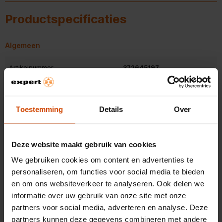
op te laden.
Productspecificaties
Algemeen
Artikelnummer
372645197
EAN
195949654374
Toestemming
Details
Over
Belangrijkste kenmerken
Kleur
Wit
Deze website maakt gebruik van cookies
Bluetooth
Bluetooth
We gebruiken cookies om content en advertenties te
personaliseren, om functies voor social media te bieden
Gewicht en omvang
en om ons websiteverkeer te analyseren. Ook delen we
Bekijk alle specificaties
informatie over uw gebruik van onze site met onze
Hoogte
1,1 cm
partners voor social media, adverteren en analyse. Deze
partners kunnen deze gegevens combineren met andere