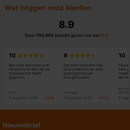
Wat zeggen onze klanten
8.9
Ruim
102.000
klanten geven ons een
8.9
10
9
10
Ben zeer tevreden over
Zijn zeer tevreden met
Geweld
de kennis en info die de
prima televisie en zeer
hele 
medewerker heeft
goed gevoel aan
medew
gegeven.
overgehouden.
die de
plaats
en hee
Een te
iedere
Arno
de Haas
de Haa
te kop
6 augustus 2026
Bekijk
6 augustus 2026
Bekijk
6 augu
Nieuwsbrief