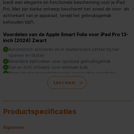
biedt een elegante en functionele bescherming voor je iPad
Pro. Met zijn slanke ontwerp beschermt het zowel de voor- als
achterkant van je apparaat, terwijl het gebruiksgemak
behouden blijft.
Voordelen van de Apple Smart Folio voor iPad Pro 13-
inch (2024) Zwart
Automatisch activeren en in sluimerstand zetten bij het
openen en sluiten
Meerdere kijkhoeken voor optimaal gebruiksgemak
Dun en licht ontwerp voor minimale bulk
Magnetische bevestiging voor eenvoudige installatie
Bescherming van zowel de voor- als achterkant van je iPad
Lees meer
Pro
Automatisch activeren en in sluimerstand zetten
Productspecificaties
Het Smart Folio zorgt ervoor dat je iPad Pro automatisch
ontwaakt wanneer je de cover opent en weer in sluimerstand
Algemeen
gaat bij het sluiten. Dit bevordert een efficiënter gebruik en