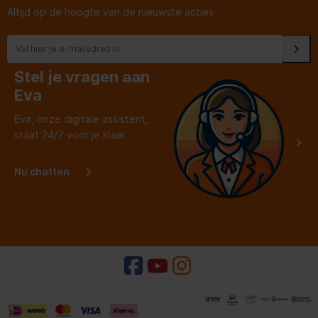
Altijd op de hoogte van de nieuwste acties
Stel je vragen aan
Eva
Eva, onze digitale assistent,
staat 24/7 voor je klaar
Nu chatten