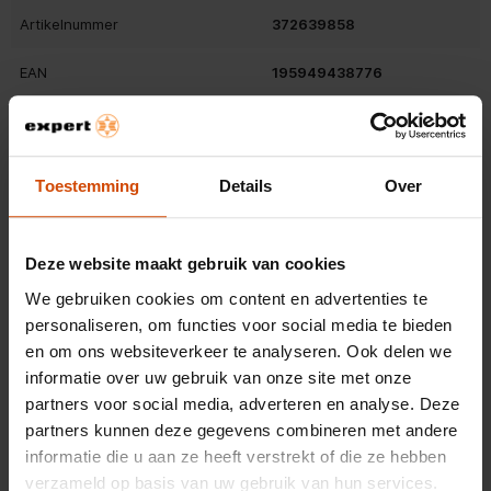
bespaart batterijduur.
Artikelnummer
372639858
Meerdere kijkhoeken voor optimaal gebruiksgemak
EAN
195949438776
Dankzij het ontwerp van het Smart Folio kun je kiezen uit
verschillende kijkhoeken. Of je nu leest, films kijkt, typt of
Belangrijkste kenmerken
FaceTime-gesprekken voert, je vindt altijd de ideale positie
voor jouw activiteiten.
Kleur
Zwart
Toestemming
Details
Over
Dun en licht ontwerp met magnetische bevestiging
Gewicht en omvang
Het slanke en lichte ontwerp van het Smart Folio voegt
Deze website maakt gebruik van cookies
nauwelijks extra gewicht toe aan je iPad Pro. De cover
Maximale schermgrootte
33 cm (13")
Bekijk alle specificaties
bevestigt magnetisch aan je apparaat, waardoor installatie en
We gebruiken cookies om content en advertenties te
verwijdering eenvoudig zijn. Bovendien biedt het volledige
personaliseren, om functies voor social media te bieden
Algemene eigenschappen
bescherming voor zowel de voor- als achterkant van je iPad
en om ons websiteverkeer te analyseren. Ook delen we
Pro.
informatie over uw gebruik van onze site met onze
Compatibiliteit
iPad Pro 13-inch (M4)
Beoordelingen
partners voor social media, adverteren en analyse. Deze
partners kunnen deze gegevens combineren met andere
Merkcompatibiliteit
Apple
OVERZICHT VAN SCORES
informatie die u aan ze heeft verstrekt of die ze hebben
Selecteer hieronder een rij om beoordelingen te filteren.
verzameld op basis van uw gebruik van hun services.
Ingebouwde luidsprekers