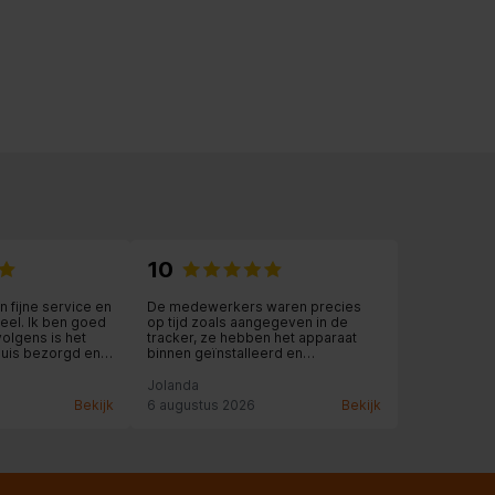
10
 fijne service en
De medewerkers waren precies
eel. Ik ben goed
op tijd zoals aangegeven in de
olgens is het
tracker, ze hebben het apparaat
thuis bezorgd en
binnen geïnstalleerd en
de nodige uitleg.
aangesloten en zelfs meegeholpen
met overladen en de oude
Jolanda
apparaten meegenomen
Bekijk
6 augustus 2026
Bekijk