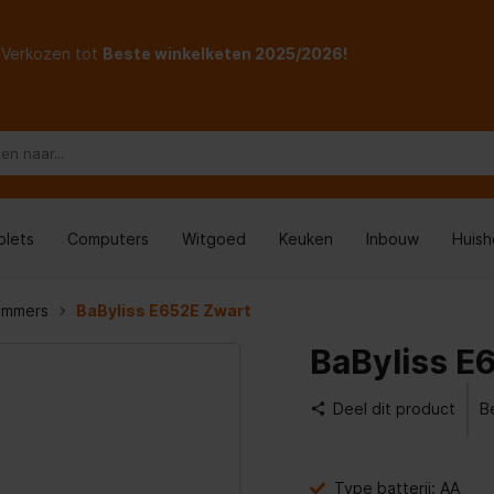
Verkozen tot
Beste winkelketen 2025/2026!
blets
Computers
Witgoed
Keuken
Inbouw
Huis
immers
BaByliss E652E Zwart
BaByliss E
Deel dit product
B
Type batterij: AA