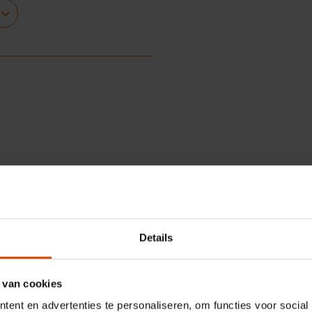
uik eenvoudig schoonmaakt. De
er zonder snoer gebruikt.
Details
 van cookies
ent en advertenties te personaliseren, om functies voor social