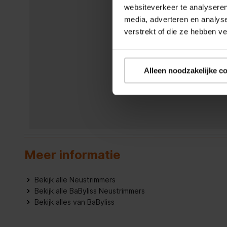
websiteverkeer te analyseren
Ondersteund aantal accu's/batterijen
1
media, adverteren en analys
verstrekt of die ze hebben v
Type batterij
AA
Alleen noodzakelijke c
Meer informatie
Bekijk alle Neustrimmers
Bekijk alle BaByliss Neustrimmers
Bekijk alles van BaByliss