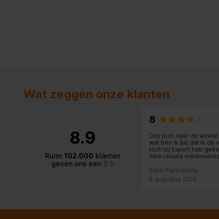
Wat zeggen onze klanten
8
8.9
Dus toch naar de winke
wat ben ik blij dat ik de
toch bij Expert heb geko
Ruim
102.000
klanten
hele relaxte medewerke
geven ons een
8.9
winkel, die alle tijd vo
met me meedacht. Ook 
Edith Platenkamp
was fantastisch: zelfs e
6 augustus 2026
kastdeurtje in de keuk
rechtgezet: wat een ser