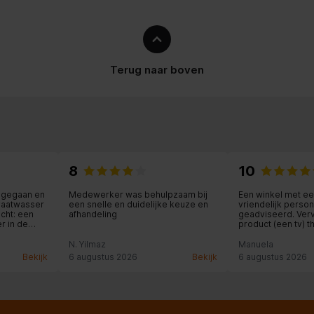
Terug naar boven
8
10
l gegaan en
Medewerker was behulpzaam bij
Een winkel met een
 vaatwasser
een snelle en duidelijke keuze en
vriendelijk person
cht: een
afhandeling
geadviseerd. Verv
r in de
product (een tv) 
or me nam en
geïnstalleerd met 
de levering
Heel prettig!
N. Yilmaz
Manuela
en
Bekijk
6 augustus 2026
Bekijk
6 augustus 2026
en werd nog
vice!