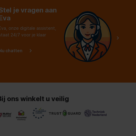
Stel je vragen aan
Eva
Eva, onze digitale assistent,
staat 24/7 voor je klaar
Nu chatten
Bij ons winkelt u veilig