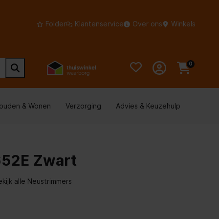
Folder
Klantenservice
Over ons
Winkels
0
houden & Wonen
Verzorging
Advies & Keuzehulp
652E Zwart
ekijk alle Neustrimmers