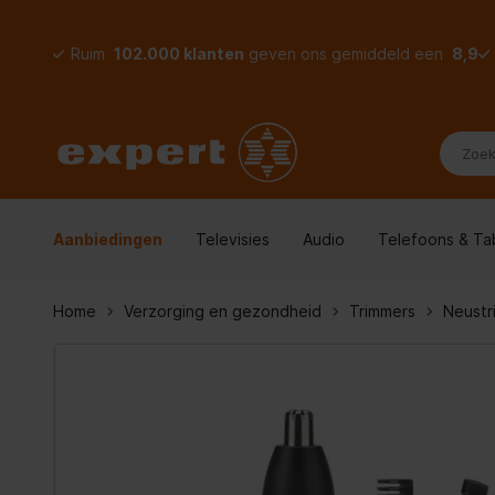
Ruim
102.000 klanten
geven ons gemiddeld een
8,9
Aanbiedingen
Televisies
Audio
Telefoons & Ta
Home
Verzorging en gezondheid
Trimmers
Neustr