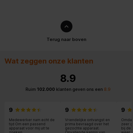
Aromabewarende glazen
Type karaf
karaf
Ontkalkingsindicator
aanwezig
DESCALING_METHOD
Terug naar boven
geen
Druppelstop aanwezig
Wat zeggen onze klanten
Transparante,
Verwijderbare, Watertank
Ontwerp reservoir
8.9
met losse deksel, Water
vullen via deksel
Ruim
102.000
klanten geven ons een
8.9
Watercapaciteit
1.4 l
Ontwerp van waterniveau-
Leesbaar van de buitenkant
9
9
9
indicator
Medewerker nam echt de
Vriendelijke ontvangst en
Omdat 
Uitklapbaar filter 1x4,
Filterontwerp
tijd Om een passend
prima bevraagd over het
zeer g
druppelstop
apparaat voor mij uit te
gezochte apparaat.
bij de
zoeken
Opvallende kennis van
weer 