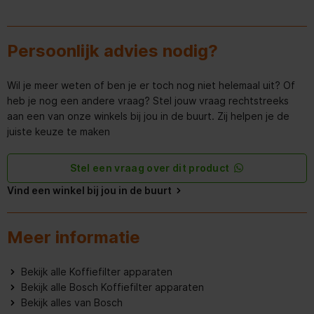
Type bedienings- en
Tuimelschakelaar
signaleringselementen
Persoonlijk advies nodig?
Lengte elektriciteitssnoer
80 cm
Wil je meer weten of ben je er toch nog niet helemaal uit? Of
Frequentie
50/60
heb je nog een andere vraag? Stel jouw vraag rechtstreeks
aan een van onze winkels bij jou in de buurt. Zij helpen je de
Normale stekker, 2-polig
juiste keuze te maken
(Schuko-/Gardy. met
Type stekker
aarding stekker wordt
standaard meegeleverd)
Stel een vraag over dit product
Spanning
220-240 V
Vind een winkel bij jou in de buurt
Type besturing
Mechanisch
Meer informatie
Aan/uit-indicator
Bekijk alle Koffiefilter apparaten
Voer het materiaal van de
Bekijk alle Bosch Koffiefilter apparaten
Kunststof
behuizing in
Bekijk alles van Bosch