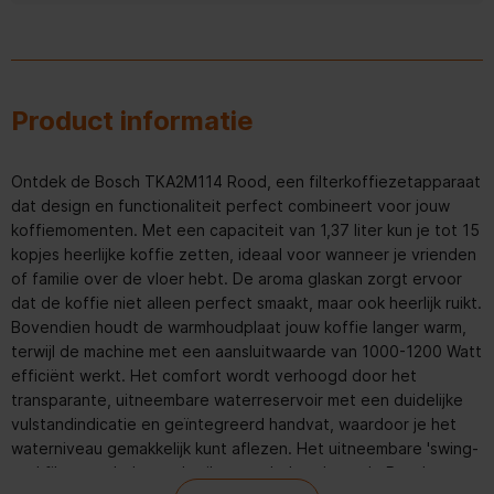
Product informatie
Ontdek de Bosch TKA2M114 Rood, een filterkoffiezetapparaat
dat design en functionaliteit perfect combineert voor jouw
koffiemomenten. Met een capaciteit van 1,37 liter kun je tot 15
kopjes heerlijke koffie zetten, ideaal voor wanneer je vrienden
of familie over de vloer hebt. De aroma glaskan zorgt ervoor
dat de koffie niet alleen perfect smaakt, maar ook heerlijk ruikt.
Bovendien houdt de warmhoudplaat jouw koffie langer warm,
terwijl de machine met een aansluitwaarde van 1000-1200 Watt
efficiënt werkt. Het comfort wordt verhoogd door het
transparante, uitneembare waterreservoir met een duidelijke
vulstandindicatie en geïntegreerd handvat, waardoor je het
waterniveau gemakkelijk kunt aflezen. Het uitneembare 'swing-
out' filter maakt het gebruik en onderhoud van de Bosch