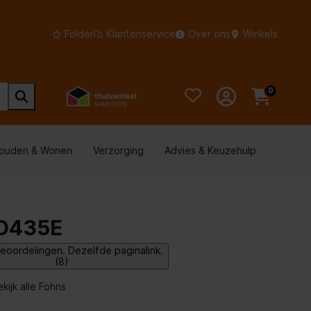
Folder
Klantenservice
Over ons
Winkels
0
houden & Wonen
Verzorging
Advies & Keuzehulp
D435E
eoordelingen. Dezelfde paginalink.
(8)
ekijk alle Föhns