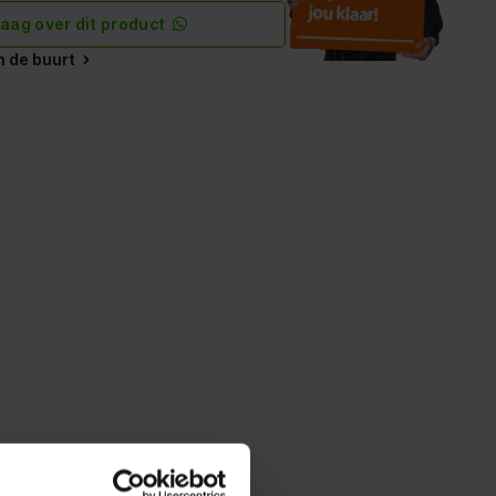
raag over dit product
in de buurt