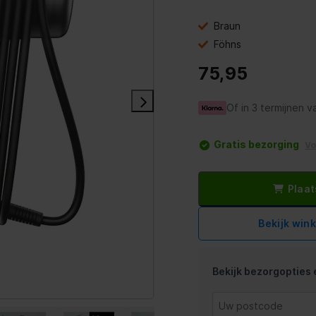
Braun
Föhns
75,95
Of in 3 termijnen v
Gratis bezorging
V
Plaat
Bekijk win
Bekijk bezorgopties e