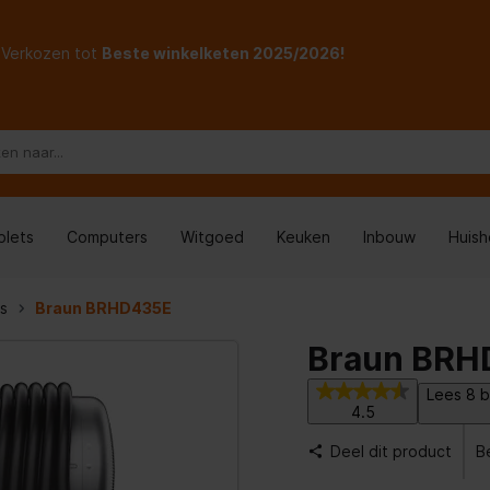
Verkozen tot
Beste winkelketen 2025/2026!
blets
Computers
Witgoed
Keuken
Inbouw
Huis
s
Braun BRHD435E
Braun BRH
Lees 8 b
4.5
Deel dit product
B