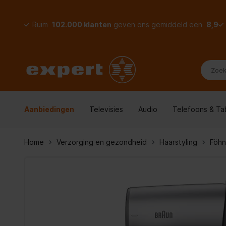
Ruim
102.000 klanten
geven ons gemiddeld een
8,9
Aanbiedingen
Televisies
Audio
Telefoons & Ta
Home
Verzorging en gezondheid
Haarstyling
Föhn