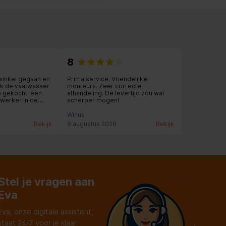
8
winkel gegaan en
Prima service. Vriendelijke
t ik de vaatwasser
monteurs. Zeer correcte
b gekocht: een
afhandeling. De levertijd zou wat
werker in de
scherper mogen!
ijd voor me nam en
 Ook de levering
Winus
elfs een
Bekijk
6 augustus 2026
Bekijk
 keuken werd nog
en service!
Stel je vragen aan
Eva
Eva, onze digitale assistent,
staat 24/7 voor je klaar