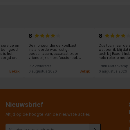
8
8
 service en
De monteur die de koelkast
Dus toch naar de 
Ik ben goed
installeerde was rustig,
wat ben ik blij da
 is het
bedachtzaam, accuraat, zeer
toch bij Expert he
bezorgd en
vriendelijk en professioneel.
hele relaxte mede
ige uitleg.
Moeilijke klus die uitstekend werd
winkel, die alle t
afgerond. Chapeau!
met me meedacht.
R.P.Zwierstra
Edith Platenkamp
was fantastisch: z
Bekijk
6 augustus 2026
Bekijk
6 augustus 2026
kastdeurtje in de
rechtgezet: wat e
Nieuwsbrief
Altijd op de hoogte van de nieuwste acties