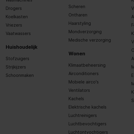
Scheren
Drogers
V
Ontharen
Koelkasten
A
Haarstyling
Vriezers
F
Mondverzorging
Vaatwassers
K
Medische verzorging
V
Huishoudelijk
O
Wonen
Stofzuigers
A
Klimaatbeheersing
Strijkijzers
M
Airconditioners
Schoonmaken
E
Mobiele airco's
M
Ventilators
K
Kachels
S
Elektrische kachels
Luchtreinigers
Luchtbevochtigers
Luchtontvochtigers