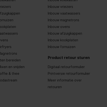
riezers
Inbouw vriezers
fzuigkappen
Inbouw vaatwassers
ornuizen
Inbouw magnetrons
ookplaten
Inbouw ovens
aatwassers
Inbouw afzuigkappen
vens
Inbouw kookplaten
irfryers
Inbouw fornuizen
agnetrons
Product retour sturen
ten bereiden
ixen en snijden
Digitaal retourformulier
offie & thee
Printversie retourformulier
odastream
Meer informatie over
retouren