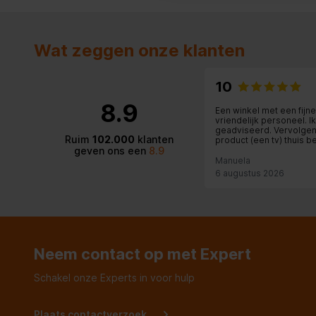
Prestatie
Wat zeggen onze klanten
Ionic functie
Energie
10
8.9
Een winkel met een fijne
Vermogen
2200 W
vriendelijk personeel. 
geadviseerd. Vervolgens
Ruim
102.000
klanten
product (een tv) thuis 
Instelbare temperatuur
geven ons een
8.9
geïnstalleerd met de nod
Heel prettig!
Manuela
6 augustus 2026
Aantal snelheden
3
Neem contact op met Expert
Schakel onze Experts in voor hulp
Plaats contactverzoek