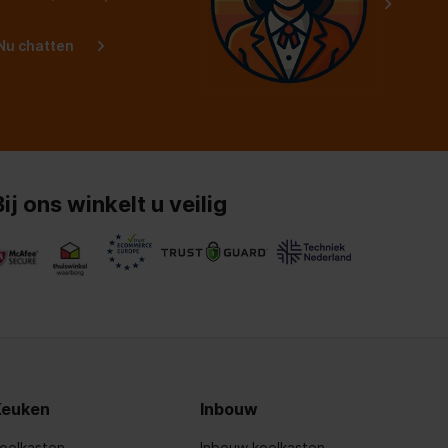
Nu chatten
Bij ons winkelt u veilig
Keuken
Inbouw
oelkasten
Inbouw koelkasten