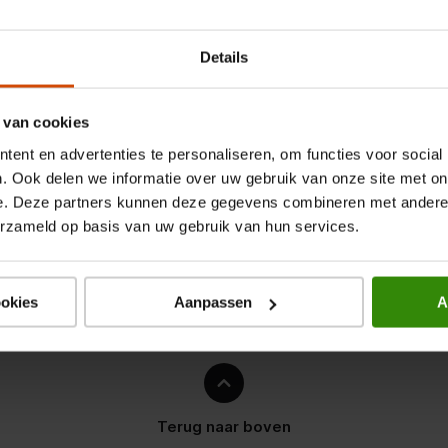
rdroger in topconditie door het
Details
oor je meer bewegingsvrijheid
 van cookies
 over snoeropslag, wat zorgt
ent en advertenties te personaliseren, om functies voor social
 het eenvoudig om de juiste
. Ook delen we informatie over uw gebruik van onze site met on
e. Deze partners kunnen deze gegevens combineren met andere i
erzameld op basis van uw gebruik van hun services.
ookies
Aanpassen
A
Terug naar boven