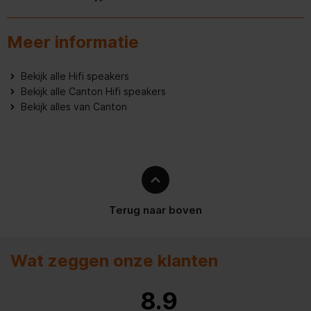
Crossover frequentie
3000 Hz
Meer informatie
Peak Music Power Output
140 W
(PMPO)
Bekijk alle Hifi speakers
Versterker
Bekijk alle Canton Hifi speakers
Bekijk alles van Canton
Woofer
Aantal tweeter drivers
1
Luidsprekers
Terug naar boven
Aantal woofer drivers
2
Speaker omsluiting
Gesloten
Wat zeggen onze klanten
Speaker plaatsing
Tafelblad/Boekenplank
8.9
Speaker positie
Centrum