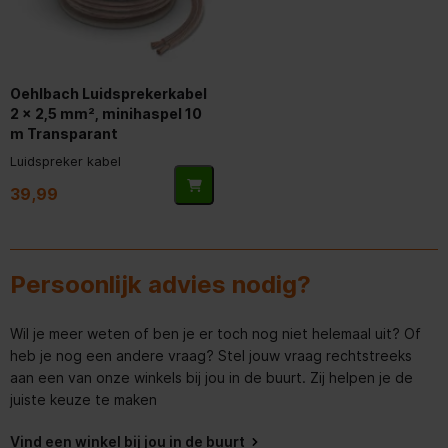
Diameter woofer
15,5 cm (6.1")
Tweeter
Oehlbach Luidsprekerkabel
2 x 2,5 mm², minihaspel 10
Luidspreker soort
2.5-weg
m Transparant
Luidspreker kabel
Poorten & interfaces
39,99
Versterkeraansluiting
(binding post)
Netwerk
Persoonlijk advies nodig?
Frequentiebereik
30 - 40000 Hz
Wil je meer weten of ben je er toch nog niet helemaal uit? Of
heb je nog een andere vraag? Stel jouw vraag rechtstreeks
Audio
aan een van onze winkels bij jou in de buurt. Zij helpen je de
juiste keuze te maken
Gemiddeld vermogen
80 W
Vind een winkel bij jou in de buurt