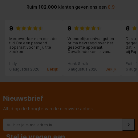
Ruim
102.000
klanten geven ons een
8.9
9
9
8
Medewerker nam echt de
Vriendelijke ontvangst en
Dus to
tijd Om een passend
prima bevraagd over het
gegaan
apparaat voor mij uit te
gezochte apparaat.
dat ik
zoeken
Opvallende kennis van
bij Ex
producten.
een he
medewe
Lidy
Henk Struik
Edith 
die al
en me
6 augustus 2026
Bekijk
6 augustus 2026
Bekijk
6 augu
de lev
fantast
kastde
werd n
een se
Nieuwsbrief
Altijd op de hoogte van de nieuwste acties
Stel je vragen aan