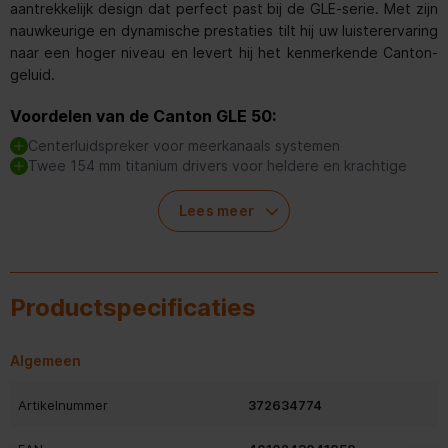
aantrekkelijk design dat perfect past bij de GLE-serie. Met zijn
nauwkeurige en dynamische prestaties tilt hij uw luisterervaring
naar een hoger niveau en levert hij het kenmerkende Canton-
geluid.
Voordelen van de Canton GLE 50:
Centerluidspreker voor meerkanaals systemen
Twee 154 mm titanium drivers voor heldere en krachtige
lage tonen
Neutraal middengebied met uitstekende detailresolutie
Lees meer
25 mm aluminium-mangaan tweetersysteem voor
nauwkeurige geluidsweergave
Aantrekkelijk design dat naadloos aansluit bij de GLE-serie
Compatibel met andere GLE-serie modellen voor
Productspecificaties
meerkanaals homecinema
Algemeen
Uitzonderlijke audioprestaties:
Artikelnummer
372634774
De Canton GLE 50 centerluidspreker is uitgerust met twee 154
mm titanium drivers die lage tonen helder en krachtig