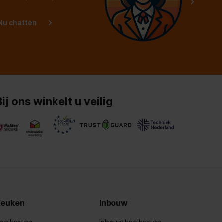
Nu chatten
Bij ons winkelt u veilig
Keuken
Inbouw
oelkasten
Inbouw koelkasten