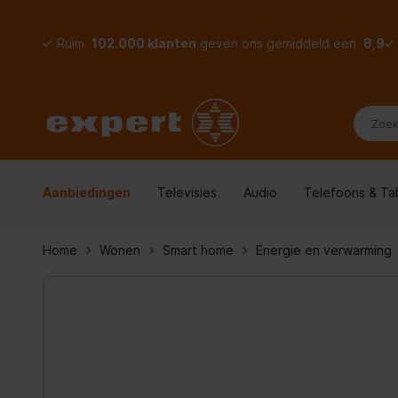
Ruim
102.000 klanten
geven ons gemiddeld een
8,9
Aanbiedingen
Televisies
Audio
Telefoons & Ta
Home
Wonen
Smart home
Energie en verwarming