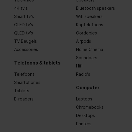
Totale uitgangsvermogen
300 W
4K tv's
Bluetooth speakers
Smart tv's
Wifi speakers
Vermogen zonnepaneel
110 W
OLED tv's
Koptelefoons
Voltage zonnepaneel
11 - 30 V
QLED tv's
Oordopjes
TV Beugels
Airpods
Netwerk
Accessoires
Home Cinema
Soundbars
Wifi
Telefoons & tablets
Hifi
Telefoons
Radio's
Inputs
Smartphones
Computer
USB-connectortype
USB Type
Tablets
E-readers
Laptops
Ergonomie
Chromebooks
Desktops
Bedieningsapps ondersteund
Printers