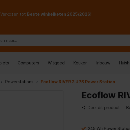
Verkozen tot
Beste winkelketen 2025/2026!
blets
Computers
Witgoed
Keuken
Inbouw
Huis
Powerstations
Ecoflow RIVER 3 UPS Power Station
Ecoflow RI
Deel dit product
B
245 Wh Power Statio