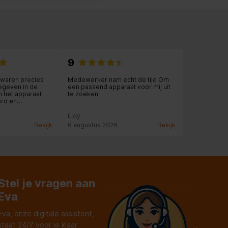
9
waren precies
Medewerker nam echt de tijd Om
gegeven in de
een passend apparaat voor mij uit
n het apparaat
te zoeken
erd en
elfs meegeholpen
 de oude
Lidy
enomen
Bekijk
6 augustus 2026
Bekijk
Stel je vragen aan
Eva
Eva, onze digitale assistent,
staat 24/7 voor je klaar