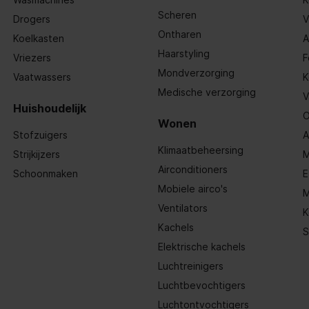
Scheren
Drogers
V
Ontharen
Koelkasten
A
Haarstyling
Vriezers
F
Mondverzorging
Vaatwassers
K
Medische verzorging
V
Huishoudelijk
O
Wonen
Stofzuigers
A
Klimaatbeheersing
Strijkijzers
M
Airconditioners
Schoonmaken
E
Mobiele airco's
M
Ventilators
-A, USB Type-C
K
Kachels
S
Elektrische kachels
Luchtreinigers
Luchtbevochtigers
Luchtontvochtigers