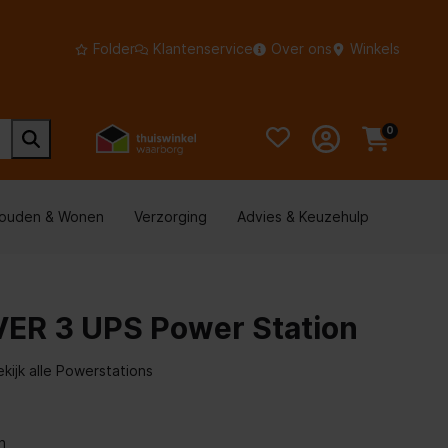
Folder
Klantenservice
Over ons
Winkels
0
houden & Wonen
Verzorging
Advies & Keuzehulp
VER 3 UPS Power Station
ekijk alle Powerstations
n