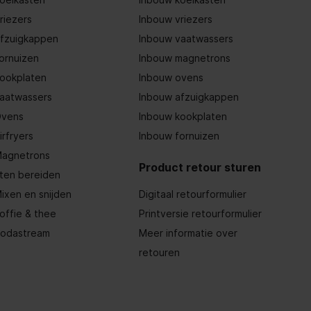
riezers
Inbouw vriezers
fzuigkappen
Inbouw vaatwassers
ornuizen
Inbouw magnetrons
ookplaten
Inbouw ovens
aatwassers
Inbouw afzuigkappen
vens
Inbouw kookplaten
irfryers
Inbouw fornuizen
agnetrons
Product retour sturen
ten bereiden
ixen en snijden
Digitaal retourformulier
offie & thee
Printversie retourformulier
odastream
Meer informatie over
retouren