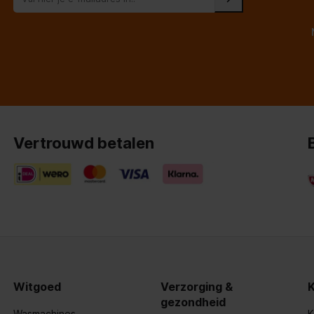
jzerfosfaat (LiFePo4)
Vertrouwd betalen
 V
ettenaansteker, zonne-energie
Witgoed
Verzorging &
gezondheid
Wasmachines
K