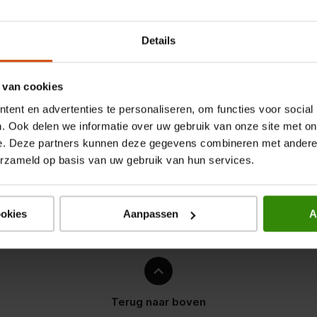
Details
edt de River 3 meer dan 3.000
. Bovendien zorgt de
 van cookies
elfs bij hoge temperaturen.
ent en advertenties te personaliseren, om functies voor social
een betrouwbare, snelle en
. Ook delen we informatie over uw gebruik van onze site met on
 waar je ook bent.
e. Deze partners kunnen deze gegevens combineren met andere i
erzameld op basis van uw gebruik van hun services.
ookies
Aanpassen
A
ettenaansteker
Terug naar boven