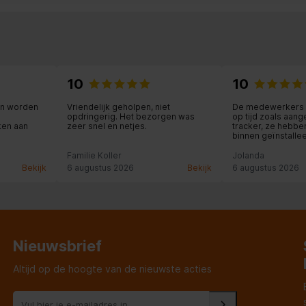
10
10
en worden
Vriendelijk geholpen, niet
De medewerkers 
opdringerig. Het bezorgen was
op tijd zoals aan
en aan
zeer snel en netjes.
tracker, ze hebbe
binnen geïnstalle
dig, Brandwerend,
aangesloten en z
tendig
met overladen en
Familie Koller
Jolanda
apparaten meeg
Bekijk
6 augustus 2026
Bekijk
6 augustus 2026
Nieuwsbrief
Altijd op de hoogte van de nieuwste acties