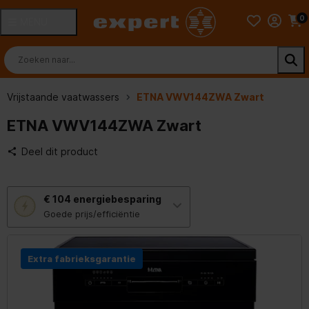
0
MENU
Vrijstaande vaatwassers
ETNA VWV144ZWA Zwart
ETNA VWV144ZWA Zwart
Deel dit product
Met
€ 104
energiebesparing
deze
knop
Goede prijs/efficiëntie
opent
Youreko’s
tool
voor
Extra fabrieksgarantie
energiebesparing.