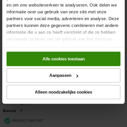
en om ons websiteverkeer te analyseren. Ook delen we
5 van 5 sterren.
Type bedienings- en
geen
informatie over uw gebruik van onze site met onze
signaleringselementen
Fijne stille vaatwasser
partners voor social media, adverteren en analyse. Deze
Wendy
partners kunnen deze gegevens combineren met andere
Lengte elektriciteitssnoer
150 cm
informatie die u aan ze heeft verstrekt of die ze hebben
PRODUCT GEKOCHT
Frequentie
50
verzameld op basis van uw gebruik van hun services.
2 MAANDEN GELEDEN
Fijne stille vaatwasser , simpele bediening.was goed schoon
YP22 schuko-rond met
Type stekker
randaarde
Alle cookies toestaan
Kwaliteit van product
Kwaliteit van product, 5.0 van 5
Spanning
220 - 240 V
5.0
Aanpassen
Waarde van product
Stroom
Waarde van product, 5.0 van 5
8.4
5.0
Alleen noodzakelijke cookies
Type installatie
Vrijstaand
5 van 5 sterren.
Gewoon goed!
Binnenverlichting
Bianca
Op hoogte in te bouwen
PRODUCT GEKOCHT