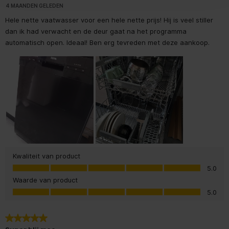
4 MAANDEN GELEDEN
Droogsysteem
Open deur droogsysteem
Hele nette vaatwasser voor een hele nette prijs! Hij is veel stiller
Verwarmingselement buiten
dan ik had verwacht en de deur gaat na het programma
de spoelruimte
automatisch open. Ideaal! Ben erg tevreden met deze aankoop.
Digitale resttijdweergave
Indicator einde cyclus
Akoestisch
Indicator
programmavoortgang
Indicatielampje
glansspoelmiddel
Kwaliteit van product
Kwaliteit van product, 5.0 van 5
Indicatielampje zout
5.0
Waarde van product
Waarde van product, 5.0 van 5
Lengte toevoerslang
150 cm
5.0
Lengte afvoerslang
165.0 cm
5 van 5 sterren.