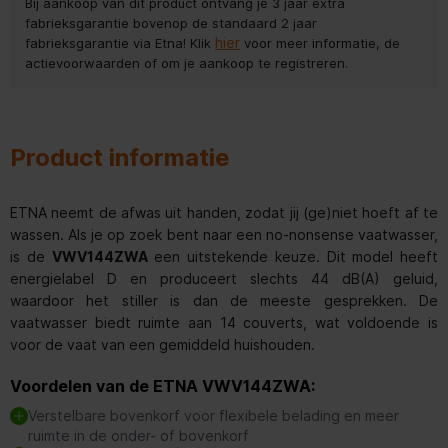
Bij aankoop van dit product ontvang je 3 jaar extra
fabrieksgarantie bovenop de standaard 2 jaar
hier
fabrieksgarantie via Etna! Klik
voor meer informatie, de
actievoorwaarden of om je aankoop te registreren.
Product informatie
ETNA neemt de afwas uit handen, zodat jij (ge)niet hoeft af te
wassen. Als je op zoek bent naar een no-nonsense vaatwasser,
is de
VWV144ZWA
een uitstekende keuze. Dit model heeft
energielabel D en produceert slechts 44 dB(A) geluid,
waardoor het stiller is dan de meeste gesprekken. De
vaatwasser biedt ruimte aan 14 couverts, wat voldoende is
voor de vaat van een gemiddeld huishouden.
Voordelen van de ETNA VWV144ZWA:
Verstelbare bovenkorf voor flexibele belading en meer
ruimte in de onder- of bovenkorf