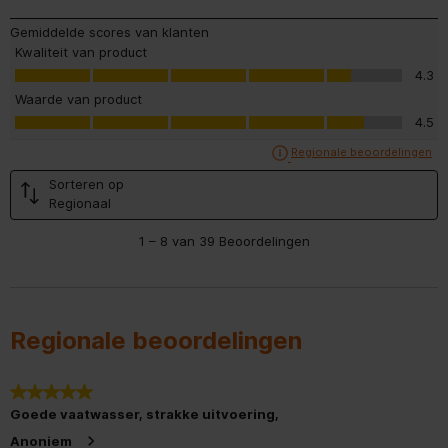
Gemiddelde scores van klanten
Aquastop vaatwasser
Kwaliteit van product
Kwaliteit van product, 4.3 van 5
4.3
Aantal wasprogramma's
6
Waarde van product
vaatwasser
Waarde van product, 4.5 van 5
4.5
Eco-programma
Ge
Regionale beoordelingen
Sorteren op
Auto-programma
Regionaal
1
1
–
8 van 39
Beoordelingen
tot
Kort programma
8
van
39
Bestekvoorziening
Mand
Beoordelingen.
Regionale beoordelingen
Overige specificaties
Diepte van het product
600 mm
5 van 5 sterren.
Goede vaatwasser, strakke uitvoering,
Diepte inclusief verpakking
645 mm
Anoniem