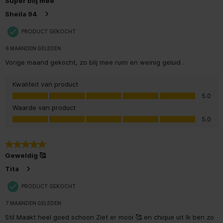
Super blij mee
Reinigingsprestaties
A
Sheila 94
Elektriciteitsverbruik in de
PRODUCT GEKOCHT
0.49 W
sluimerstand (2010/30/EU)
6 MAANDEN GELEDEN
Energieverbruik in de
0.49 W
Vorige maand gekocht, zo blij mee ruim en weinig geluid .
uitstand (2010/30/EU)
Kwaliteit van product
Aantal programma's
6
Kwaliteit van product, 5.0 van 5
5.0
Waarde van product
Referentieprogramma
eco
Waarde van product, 5.0 van 5
5.0
Opties startuitstel
Vast in te stellen tijd
5 van 5 sterren.
Maximale tijd startuitstel
12 h
Geweldig 🥰
Tita
Aantal
4
reinigingstemperaturen
PRODUCT GEKOCHT
7 MAANDEN GELEDEN
Afneembaar bovenblad
Stil Maakt heel goed schoon Ziet er mooi 🥰 en chique uit Ik ben zo