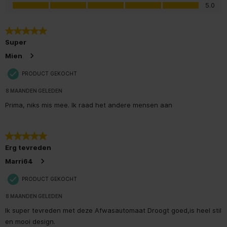
Waarde van product, 5.0 van 5
beschikbaar
5.0
Halve lading beschikbaar
5 van 5 sterren.
Super
Maximale diameter servies
30 cm
Mien
onderrek
PRODUCT GEKOCHT
Maximale diameter servies
20 cm
bovenrek
8 MAANDEN GELEDEN
Prima, niks mis mee. Ik raad het andere mensen aan
5 van 5 sterren.
Erg tevreden
Marri64
PRODUCT GEKOCHT
8 MAANDEN GELEDEN
Ik super tevreden met deze Afwasautomaat Droogt goed,is heel stil
en mooi design.