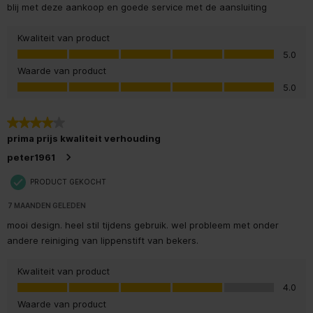
Materiaal kuip
Roestvrij staal
blij met deze aankoop en goede service met de aansluiting
Kwaliteit van product
Verstelbaar bovenrek
Kwaliteit van product, 5.0 van 5
5.0
Voer de
Waarde van product
maximumtemperatuur voor
65 °C
Waarde van product, 5.0 van 5
5.0
afwassen in
Minimumtemperatuur voor
4 van 5 sterren.
40 °C
afwassen
prima prijs kwaliteit verhouding
peter1961
Maximumtemperatuur
60 °C
watertoevoer
PRODUCT GEKOCHT
Beschrijving
7 MAANDEN GELEDEN
elektronisch
waterbeveiligingssysteem
mooi design. heel stil tijdens gebruik. wel probleem met onder
andere reiniging van lippenstift van bekers.
Waterontharder
Kwaliteit van product
Warm- en koudwatertoevoer
Kwaliteit van product, 4.0 van 5
4.0
Waarde van product
Intensieve afwascapaciteit