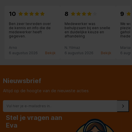
10
8
9
Ben zeer tevreden over
Medewerker was
We wor
de kennis en info die de
behulpzaam bij een snelle
plezie
medewerker heeft
en duidelijke keuze en
geholp
gegeven.
afhandeling
medew
mee de
klantv
Arno
N. Yilmaz
Maria
vooro
6 augustus 2026
Bekijk
6 augustus 2026
Bekijk
6 augu
Nieuwsbrief
Altijd op de hoogte van de nieuwste acties
Stel je vragen aan
Eva