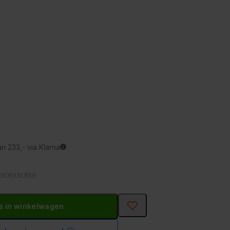
an 233,- via Klarna
oorwaarden
s in winkelwagen