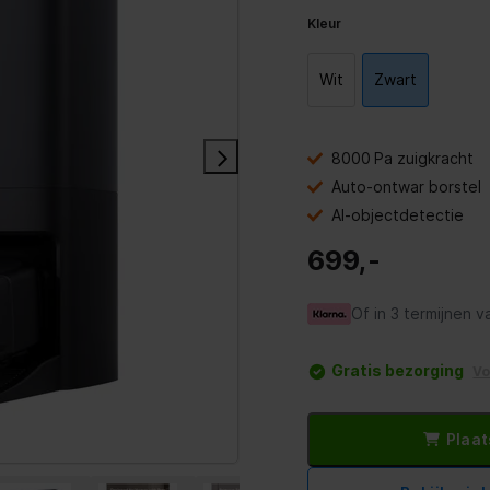
Kleur
Wit
Zwart
8000 Pa zuigkracht
Auto‑ontwar borstel
AI-objectdetectie
699,-
Of in 3 termijnen v
Gratis bezorging
V
Plaat