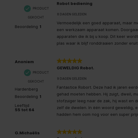
Robot bediening
PRODUCT
8 DAGEN GELEDEN
GEKOCHT
Vermoedelijk een goed apparaat, maar met
Beoordeling
1
een werkzaam apparaat komen. Doorgaans
apparaten die ik bij u koop. Dit keer word
plas waar ik blijf ronddraaien zonder erui
5 van 5 sterren.
Anoniem
GEWELDIG Robot.
PRODUCT
9 DAGEN GELEDEN
GEKOCHT
Fantastice Robort. Deze had ik jaren eerd
Hardenberg
gehad moeten hebben. Hij zuigt, dweil, m
Beoordeling
1
stofzuiger leeg naar de zak, hij wast en 
Leeftijd
zelf de dweilen. In ëën woord geweldig, e
55 tot 64
hadden hem oom nog voor een super prijs
5 van 5 sterren.
G.Michaëlis