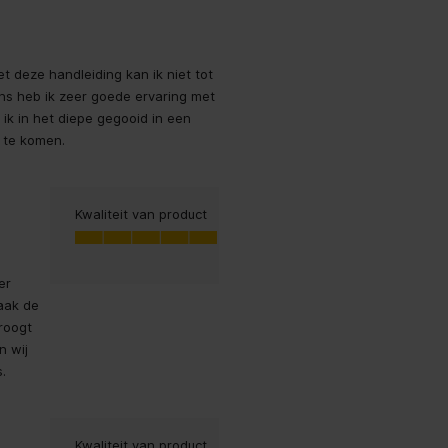
 deze handleiding kan ik niet tot
 heb ik zeer goede ervaring met
t ik in het diepe gegooid in een
t te komen.
Kwaliteit van product
Kwaliteit van product, 5.0 van 5
5.0
er
aak de
droogt
n wij
.
Kwaliteit van product