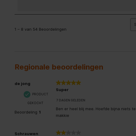
Zuigkracht
8000 Pa
1
tot
8
1 – 8 van 54 Beoordelingen
van
54
Beoordelingen.
Regionale beoordelingen
5 van 5 sterren.
de jong
Super
PRODUCT
7 DAGEN GELEDEN
GEKOCHT
Ben er heel blij mee. Hoefde bijna niets t
Beoordeling
1
makkie
2 van 5 sterren.
Schrauwen