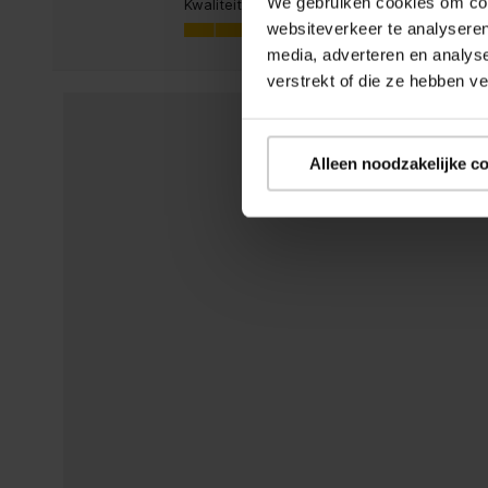
We gebruiken cookies om cont
Kwaliteit van product
Waarde van p
Kwaliteit van product, 4.8 van 5
Waarde van pr
Automatisch terug naar basisstation
websiteverkeer te analyseren
4.8
media, adverteren en analys
SMART technologie
verstrekt of die ze hebben v
Nat dweilen
Alleen noodzakelijke c
Obstakeldetectie
Stofcapaciteit (basis)
2,5 l
Inhoud van de verpakking
Inclusief netsnoer
Inclusief basisstation
Energie