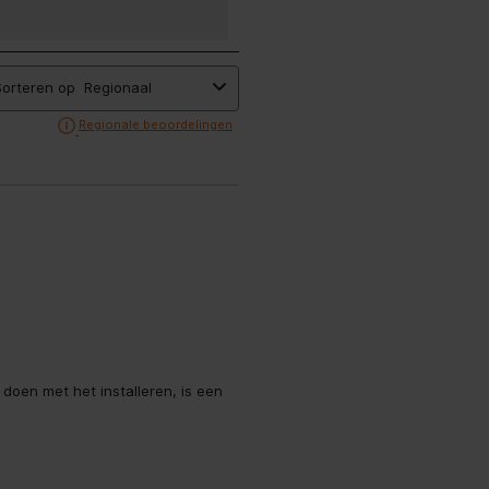
Sorteren op
Regionaal
Geef een popup weer met informat
Regionale beoordelingen
e doen met het installeren, is een