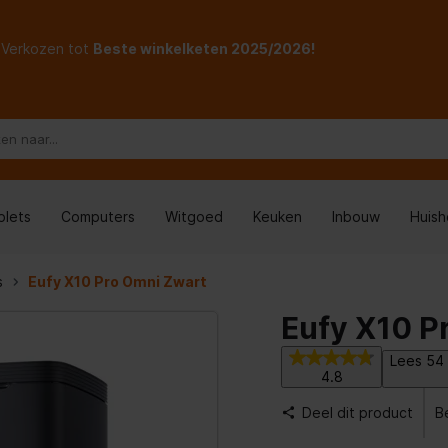
Verkozen tot
Beste winkelketen 2025/2026!
blets
Computers
Witgoed
Keuken
Inbouw
Huis
s
Eufy X10 Pro Omni Zwart
Eufy X10 P
Lees 54 
4.8
Deel dit product
B