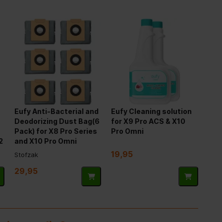
Eufy Anti-Bacterial and
Eufy Cleaning solution
Deodorizing Dust Bag(6
for X9 Pro ACS & X10
Pack) for X8 Pro Series
Pro Omni
2
and X10 Pro Omni
19,95
Stofzak
29,95