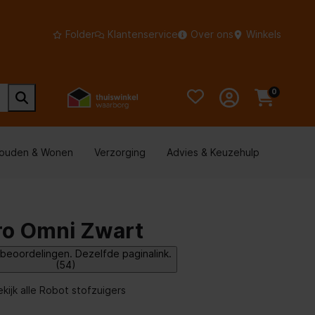
Folder
Klantenservice
Over ons
Winkels
0
houden & Wonen
Verzorging
Advies & Keuzehulp
ro Omni Zwart
beoordelingen. Dezelfde paginalink.
(54)
ekijk alle Robot stofzuigers