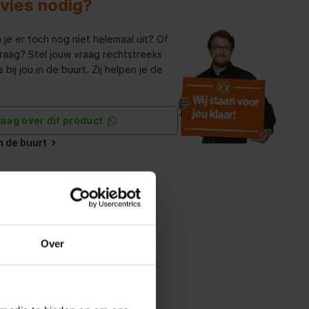
dvies nodig?
 je er toch nog niet helemaal uit? Of
raag? Stel jouw vraag rechtstreeks
bij jou in de buurt. Zij helpen je de
raag over dit product
in de buurt
Over