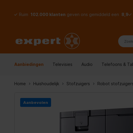
Ruim
102.000 klanten
geven ons gemiddeld een
8,9
Aanbiedingen
Televisies
Audio
Telefoons & Ta
Home
Huishoudelijk
Stofzuigers
Robot stofzuiger
Aanbevolen