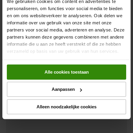
We gebruiken cookies om content en advertenties te
Model kachel
Paneel
personaliseren, om functies voor social media te bieden
en om ons websiteverkeer te analyseren. Ook delen we
Plaatsing kachel
Wandmontage
Beoordelingen
informatie over uw gebruik van onze site met onze
Geschikt voor badkamer
partners voor social media, adverteren en analyse. Deze
partners kunnen deze gegevens combineren met andere
Bediening via app
informatie die u aan ze heeft verstrekt of die ze hebben
Er zijn nog geen beoordelingen ingediend.
verzameld op basis van uw gebruik van hun services.
Instelbare temperatuur
kachels
Alle cookies toestaan
Thermostaat
Aanpassen
Timer Kachel
Alleen noodzakelijke cookies