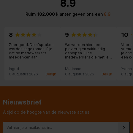
8.9
Ruim
102.000
klanten geven ons een
8.9
8
9
10
Zeer goed. De afspraken
We worden hier heel
Voor g
worden nagekomen. Fijn
plezierig en vakkundig
vriend
dat de medewerkers
geholpen. Fijne
je ont
meedenken aan
medewerkers die met je
een ko
oplossingen.
mee denken. Hier staat
uitleg 
klantvriendelijkheid nog
hier zij
Ingrid
Marianne
Yvonn
voorop.
6 augustus 2026
Bekijk
6 augustus 2026
Bekijk
6 augu
Nieuwsbrief
Altijd op de hoogte van de nieuwste acties