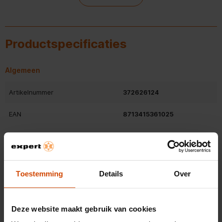
Deze kachel heeft een groot verwarmingsbereik
Productspecificaties
Algemeen
Artikelnummer
372626124
EAN
8713415361025
Belangrijkste kenmerken
Kleur
Zwart
Toestemming
Details
Over
Type kachel
Convectorkachel
Wattage kachel
800 W
Deze website maakt gebruik van cookies
Bekijk alle specificaties