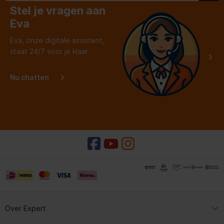
Stel je vragen aan
Eva
Eva, onze digitale assistent,
staat 24/7 voor je klaar
Nu chatten
Over Expert