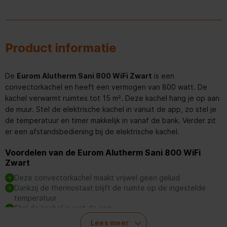
Product informatie
De
Eurom Alutherm Sani 800 WiFi Zwart
is een
convectorkachel en heeft een vermogen van 800 watt. De
kachel verwarmt ruimtes tot 15 m². Deze kachel hang je op aan
de muur. Stel de elektrische kachel in vanuit de app, zo stel je
de temperatuur en timer makkelijk in vanaf de bank. Verder zit
er een afstandsbediening bij de elektrische kachel.
Voordelen van de Eurom Alutherm Sani 800 WiFi
Zwart
Deze convectorkachel maakt vrijwel geen geluid
Dankzij de thermostaat blijft de ruimte op de ingestelde
temperatuur
Stel de kachel in met de app
De kachel bedien je met de afstandsbediening
Lees meer