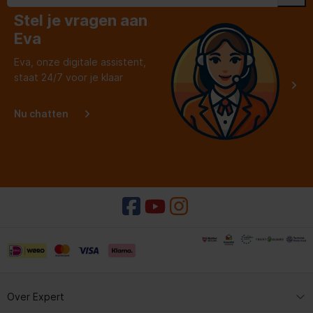
Stel je vragen aan
Eva
Eva, onze digitale assistent,
staat 24/7 voor je klaar
Nu chatten
Over Expert