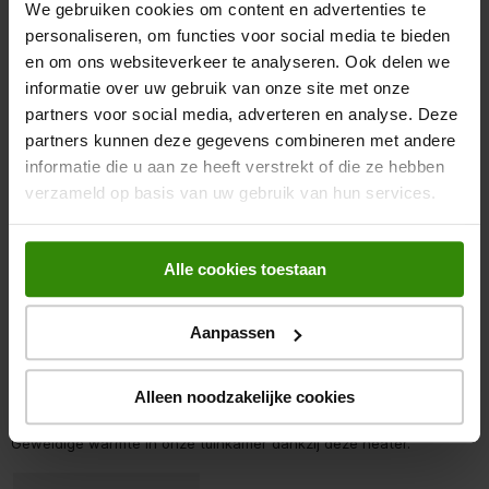
We gebruiken cookies om content en advertenties te
Geef een popup weer met informatie ov
Regionale beoordelingen
personaliseren, om functies voor social media te bieden
Sorteren op
en om ons websiteverkeer te analyseren. Ook delen we
Regionaal
informatie over uw gebruik van onze site met onze
1
partners voor social media, adverteren en analyse. Deze
1 – 3 van 4 Beoordelingen
tot
3
partners kunnen deze gegevens combineren met andere
van
informatie die u aan ze heeft verstrekt of die ze hebben
4
Beoordelingen.
verzameld op basis van uw gebruik van hun services.
Regionale beoordelingen
Alle cookies toestaan
5 van 5 sterren.
Tuinkamer verwarming
Aanpassen
Marco
PRODUCT GEKOCHT
Alleen noodzakelijke cookies
EEN JAAR GELEDEN
Geweldige warmte in onze tuinkamer dankzij deze heater.