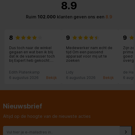
8.9
Ruim
102.000
klanten geven ons een
8.9
8
9
9
Dus toch naar de winkel
Medewerker nam echt de
Zijn z
gegaan en wat ben ik blij
tijd Om een passend
prima 
dat ik de vaatwasser toch
apparaat voor mij uit te
goed 
bij Expert heb gekocht:
zoeken
overg
een hele relaxte
medewerker in de winkel,
Edith Platenkamp
Lidy
de Ha
die alle tijd voor me nam
en met me meedacht. Ook
6 augustus 2026
Bekijk
6 augustus 2026
Bekijk
6 augu
de levering was
fantastisch: zelfs een
kastdeurtje in de keuken
werd nog rechtgezet: wat
een service!
Nieuwsbrief
Altijd op de hoogte van de nieuwste acties