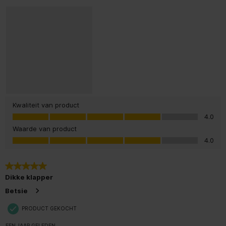
Kwaliteit van product
Kwaliteit van product, 4.0 van 5
4.0
Waarde van product
Waarde van product, 4.0 van 5
4.0
5 van 5 sterren.
Dikke klapper
Betsie
PRODUCT GEKOCHT
EEN JAAR GELEDEN