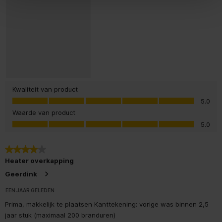
Kwaliteit van product
Kwaliteit van product, 5.0 van 5
5.0
Waarde van product
Waarde van product, 5.0 van 5
5.0
4 van 5 sterren.
Heater overkapping
Geerdink
EEN JAAR GELEDEN
Prima, makkelijk te plaatsen Kanttekening: vorige was binnen 2,5
jaar stuk (maximaal 200 branduren)