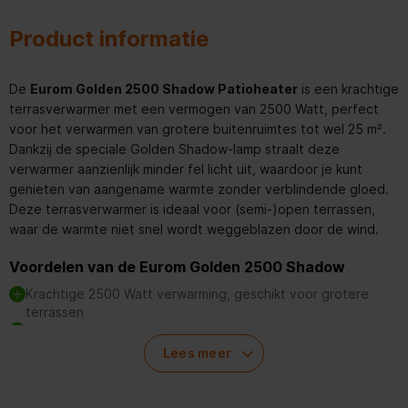
Product informatie
De
Eurom Golden 2500 Shadow Patioheater
is een krachtige
terrasverwarmer met een vermogen van 2500 Watt, perfect
voor het verwarmen van grotere buitenruimtes tot wel 25 m².
Dankzij de speciale Golden Shadow-lamp straalt deze
verwarmer aanzienlijk minder fel licht uit, waardoor je kunt
genieten van aangename warmte zonder verblindende gloed.
Deze terrasverwarmer is ideaal voor (semi-)open terrassen,
waar de warmte niet snel wordt weggeblazen door de wind.
Voordelen van de Eurom Golden 2500 Shadow
Krachtige 2500 Watt verwarming, geschikt voor grotere
terrassen
Golden Shadow-lamp met minder fel licht voor een
sfeervolle ambiance
Lees meer
Afstandsbediening voor eenvoudig aanpassen van de
warmte
IP65 waterbestendig, dus veilig voor gebruik in verschillende