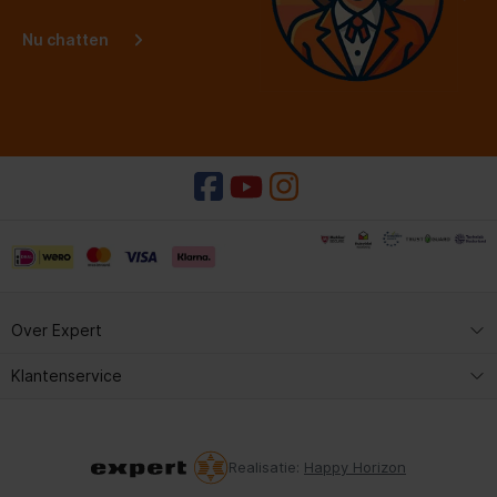
Nu chatten
Over Expert
Expert Service
Klantenservice
Kopen & reserveren
Expert Service
Contact met Expert
Kopen & reserveren
Realisatie:
Happy Horizon