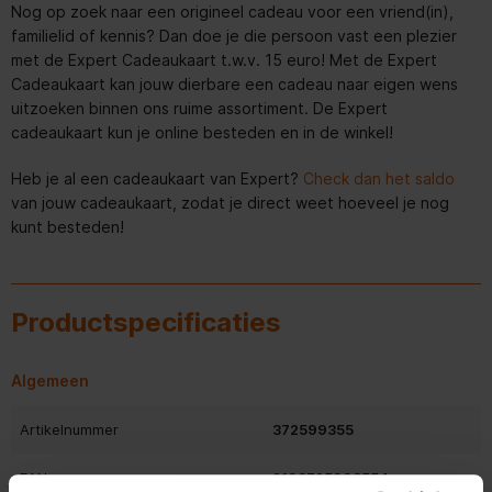
Nog op zoek naar een origineel cadeau voor een vriend(in),
familielid of kennis? Dan doe je die persoon vast een plezier
met de Expert Cadeaukaart t.w.v. 15 euro! Met de Expert
Cadeaukaart kan jouw dierbare een cadeau naar eigen wens
uitzoeken binnen ons ruime assortiment. De Expert
cadeaukaart kun je online besteden en in de winkel!
Heb je al een cadeaukaart van Expert?
Check dan het saldo
van jouw cadeaukaart, zodat je direct weet hoeveel je nog
kunt besteden!
Productspecificaties
Algemeen
Artikelnummer
372599355
EAN
2193725993554