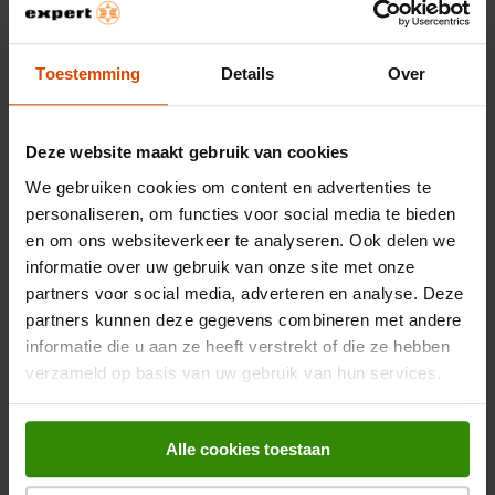
Belangrijkste kenmerken
Toestemming
Details
Over
Kleur
Grijs
Deze website maakt gebruik van cookies
Beoordelingen
We gebruiken cookies om content en advertenties te
personaliseren, om functies voor social media te bieden
OVERZICHT VAN SCORES
en om ons websiteverkeer te analyseren. Ook delen we
informatie over uw gebruik van onze site met onze
Selecteer hieronder een rij om beoordelingen te filteren.
partners voor social media, adverteren en analyse. Deze
0 sterren
sterren
0
partners kunnen deze gegevens combineren met andere
0 beoord
0 sterren
sterren
0
informatie die u aan ze heeft verstrekt of die ze hebben
0 beoord
0 sterren
sterren
0
verzameld op basis van uw gebruik van hun services.
0 beoord
0 sterren
sterren
0
0 beoord
0 sterren
sterren
0
0 beoord
Alle cookies toestaan
ALGEMENE SCORE