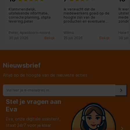
Klantvriendelijk,
Ik verwacht dat de
Ik wer
uitstekende informatie,
medewerkers goed op de
uitste
correcte planning, stipte
hoogte zijn van de
medew
levering.peter
producten en eventuele
zonder
bijzonderheden aan de
aandri
klant meldt. Dit vraagt om
niet t
Peter, Apeldoorn-noord
Wilma
Hele f
aandacht en service-
wel ui
gericht zijn en bij fouten,
andere
30 juli 2026
Bekijk
25 juli 2026
Bekijk
30 juli
dat toegeven en excuses
keuze
maken. Dit gebeurde
voor m
onvoldoende, jammer, had
ik niet verwacht.
Nieuwsbrief
Altijd op de hoogte van de nieuwste acties
Stel je vragen aan
Eva
Eva, onze digitale assistent,
staat 24/7 voor je klaar