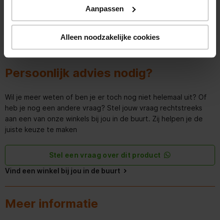
0.0
0 beoordelingen
Aanpassen
Alleen noodzakelijke cookies
Persoonlijk advies nodig?
Wil je meer weten of ben je er toch nog niet helemaal uit? Of
heb je nog een andere vraag? Stel jouw vraag rechtstreeks
aan een van onze winkels bij jou in de buurt. Zij helpen je de
juiste keuze te maken
Stel een vraag over dit product
Vind een winkel bij jou in de buurt
Meer informatie