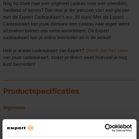
Nog op zoek naar een origineel cadeau voor een vriend(in),
familielid of kennis? Dan doe je die persoon vast een plezier
met de Expert Cadeaukaart t.w.v. 35 euro! Met de Expert
Cadeaukaart kan jouw dierbare een cadeau naar eigen wens
uitzoeken binnen ons ruime assortiment. De Expert
cadeaukaart kun je online besteden en in de winkel!
Heb je al een cadeaukaart van Expert?
Check dan het saldo
van jouw cadeaukaart, zodat je direct weet hoeveel je nog
kunt besteden!
Productspecificaties
Algemeen
Artikelnummer
372621594
EAN
2193726215945