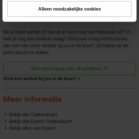
Alleen noodzakelijke cookies
Persoonlijk advies nodig?
Wil je meer weten of ben je er toch nog niet helemaal uit? Of
heb je nog een andere vraag? Stel jouw vraag rechtstreeks
aan een van onze winkels bij jou in de buurt. Zij helpen je de
juiste keuze te maken
Stel een vraag over dit product
Vind een winkel bij jou in de buurt
Meer informatie
Bekijk alle Cadeaukaart
Bekijk alle Expert Cadeaukaart
Bekijk alles van Expert