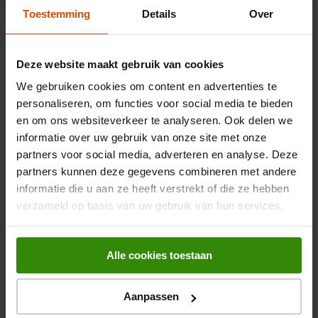
Toestemming
Details
Over
Beoordelingen
Deze website maakt gebruik van cookies
OVERZICHT VAN SCORES
We gebruiken cookies om content en advertenties te
personaliseren, om functies voor social media te bieden
Selecteer hieronder een rij om beoordelingen te filteren.
en om ons websiteverkeer te analyseren. Ook delen we
0 sterren
sterren
0
informatie over uw gebruik van onze site met onze
0 beoord
0 sterren
sterren
0
partners voor social media, adverteren en analyse. Deze
0 beoord
0 sterren
sterren
0
partners kunnen deze gegevens combineren met andere
0 beoord
0 sterren
sterren
0
informatie die u aan ze heeft verstrekt of die ze hebben
0 beoord
0 sterren
sterren
0
verzameld op basis van uw gebruik van hun services.
0 beoord
ALGEMENE SCORE
0.0
Alle cookies toestaan
0 beoordelingen
Aanpassen