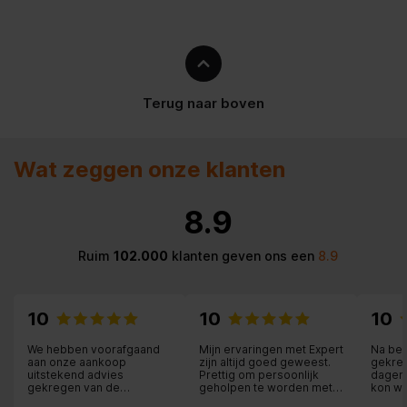
Terug naar boven
Wat zeggen onze klanten
8.9
Ruim
102.000
klanten geven ons een
8.9
10
10
10
We hebben voorafgaand
Mijn ervaringen met Expert
Na bes
aan onze aankoop
zijn altijd goed geweest.
gekreg
uitstekend advies
Prettig om persoonlijk
dagen
gekregen van de
geholpen te worden met
kon wo
medewerker.
aandacht en goed advies.
helema