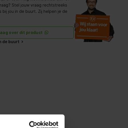
raag? Stel jouw vraag rechtstreeks
bij jou in de buurt. Zij helpen je de
raag over dit product
in de buurt