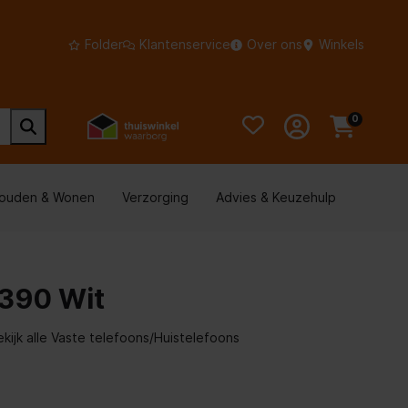
Folder
Klantenservice
Over ons
Winkels
0
houden & Wonen
Verzorging
Advies & Keuzehulp
390 Wit
ekijk alle Vaste telefoons/Huistelefoons