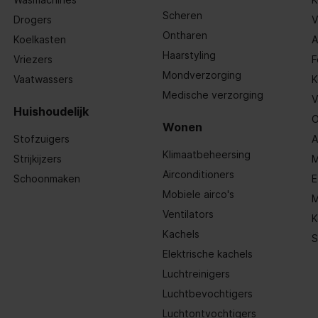
Scheren
Drogers
V
Ontharen
Koelkasten
A
Haarstyling
Vriezers
F
Mondverzorging
Vaatwassers
K
Medische verzorging
V
Huishoudelijk
O
Wonen
Stofzuigers
A
Klimaatbeheersing
Strijkijzers
M
Airconditioners
Schoonmaken
E
Mobiele airco's
M
Ventilators
K
Kachels
S
Elektrische kachels
Luchtreinigers
Luchtbevochtigers
Luchtontvochtigers