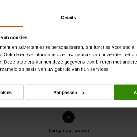
x 92 mm
 173 mm
Details
 van cookies
ent en advertenties te personaliseren, om functies voor social
. Ook delen we informatie over uw gebruik van onze site met on
e. Deze partners kunnen deze gegevens combineren met andere i
erzameld op basis van uw gebruik van hun services.
/DECT-telefoon
ookies
Aanpassen
A
oom
Terug naar boven