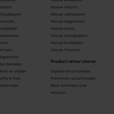
riezers
Inbouw vriezers
fzuigkappen
Inbouw vaatwassers
ornuizen
Inbouw magnetrons
ookplaten
Inbouw ovens
aatwassers
Inbouw afzuigkappen
vens
Inbouw kookplaten
irfryers
Inbouw fornuizen
agnetrons
Product retour sturen
ten bereiden
ixen en snijden
Digitaal retourformulier
offie & thee
Printversie retourformulier
odastream
Meer informatie over
retouren