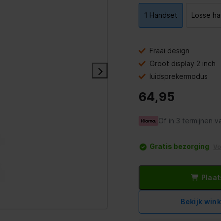
1 Handset
Losse ha
Fraai design
Groot display 2 inch
luidsprekermodus
64,95
Of in 3 termijnen v
Gratis bezorging
V
Plaat
Bekijk win