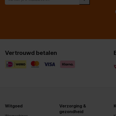
Vertrouwd betalen
Witgoed
Verzorging &
es
gezondheid
Wasmachines
K