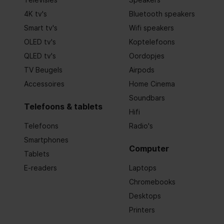
Antwoordapparaat
4K tv's
Bluetooth speakers
Smart tv's
Wifi speakers
Aantal items in belgeschiedenis
25
OLED tv's
Koptelefoons
VIP-groep met eigen melodie
QLED tv's
Oordopjes
TV Beugels
Airpods
VIP-groepfunctie
Accessoires
Home Cinema
Soundbars
Beheerfuncties
Telefoons & tablets
Hifi
Telefoons
Radio's
Wekker
Smartphones
Computer
Oproep-management
Tablets
E-readers
Laptops
Bel-lijn identificatie presentatie (CLIP)
Chromebooks
Desktops
Oproepblokkering
Printers