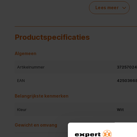
grootte (5.1cm diagonaal) voor zorgt dat u nooit moeite h
de duidelijke menustructuur en de Jumbo-modus, waardoor al
Lees meer
scherm vergroot worden, kunt u altijd de voor u gewenste in
toestel voor iedereen even goed te gebruiken.
Productspecificaties
Algemeen
Artikelnummer
37257024
EAN
4250366
Belangrijkste kenmerken
Kleur
Wit
Gewicht en omvang