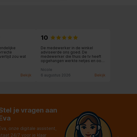
10
endelijke
De medewerker in de winkel
orrecte
adviseerde ons goed. De
vertijd zou wat
medewerker die thuis de tv heeft
opgehangen werkte netjes en ook
hij gaf een goed advies. Top
geregeld!
Nicole
Bekijk
6 augustus 2026
Bekijk
Stel je vragen aan
Eva
Eva, onze digitale assistent,
staat 24/7 voor je klaar