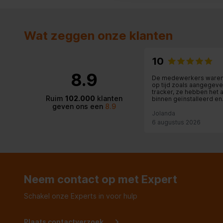
Schermgrootte (display)
34 x 37 
Grote knoppen
Wat zeggen onze klanten
Handset type
Draadloz
10
8.9
Beeldscherm
De medewerkers waren
op tijd zoals aangegeve
tracker, ze hebben het 
Ruim
102.000
klanten
Resolutie
binnen geïnstalleerd en
96 x 64 P
geven ons een
8.9
aangesloten en zelfs 
met overladen en de o
Jolanda
apparaten meegenome
6 augustus 2026
Prestatie
Stille modus
Inhoud van de verpakking
Neem contact op met Expert
Schakel onze Experts in voor hulp
Aantal handsets inclusief
1
Inclusief basisstation
Plaats contactverzoek