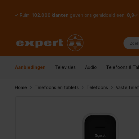
Ruim
102.000 klanten
geven ons gemiddeld een
8,9
Aanbiedingen
Televisies
Audio
Telefoons & Ta
Home
Telefoons en tablets
Telefoons
Vaste tele