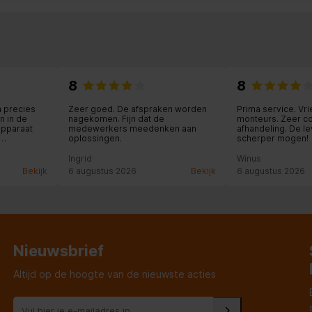
mm
e handset
8
8
 precies
Zeer goed. De afspraken worden
Prima service. Vri
n in de
nagekomen. Fijn dat de
monteurs. Zeer c
apparaat
medewerkers meedenken aan
afhandeling. De le
ixels
oplossingen.
scherper mogen!
meegeholpen
ude
Ingrid
Winus
n
Bekijk
6 augustus 2026
Bekijk
6 augustus 2026
Nieuwsbrief
Altijd op de hoogte van de nieuwste acties