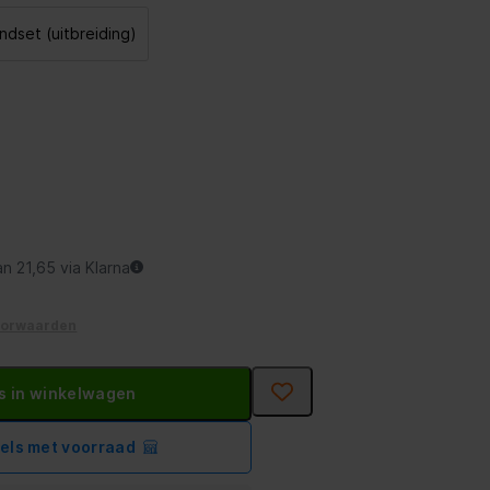
ndset (uitbreiding)
an 21,65 via Klarna
oorwaarden
s in winkelwagen
kels met voorraad