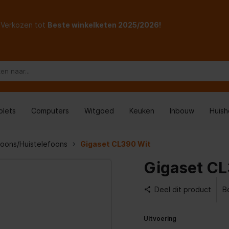
Verkozen tot
Beste winkelketen 2025/2026!
blets
Computers
Witgoed
Keuken
Inbouw
Huis
foons/Huistelefoons
Gigaset CL390 Wit
Gigaset CL
Deel dit product
B
Uitvoering