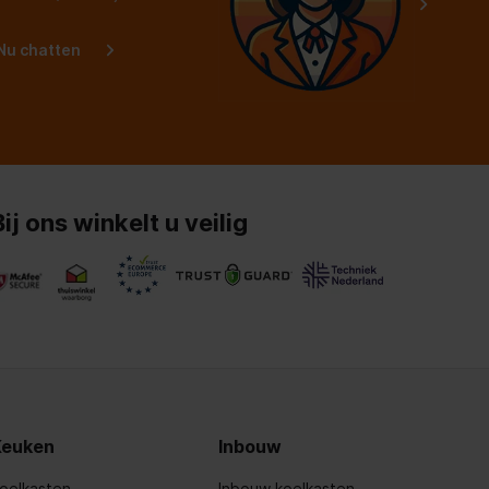
Nu chatten
Bij ons winkelt u veilig
Keuken
Inbouw
oelkasten
Inbouw koelkasten