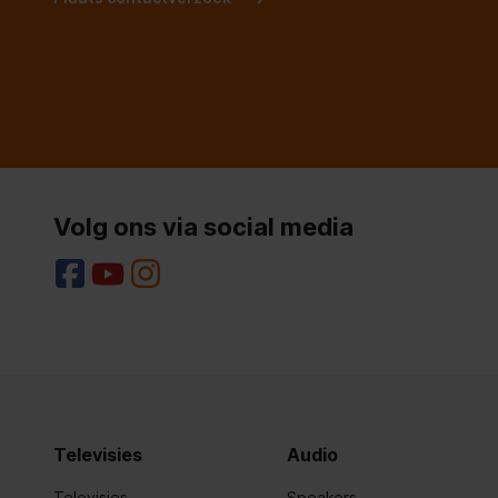
Accu/Batterij
Ondersteund aantal accu's/batterijen
2
Energie
Gesprekstijd
12 uur
Volg ons via social media
Standby tijd
180 uur
Telefoonfuncties
Babyphone functie
Nummerherkenning
Televisies
Audio
Capaciteit telefoonboek
150 entri
Televisies
Speakers