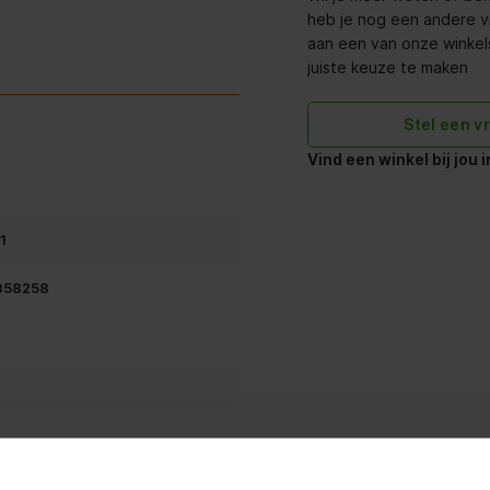
eeft met het aflezen ervan. Met
heb je nog een andere v
le cijfers en letters op het
aan een van onze winkels 
stelling vinden. Hierdoor is het
juiste keuze te maken
Stel een v
Vind een winkel bij jou 
1
858258