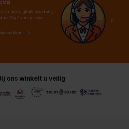
Eva
Eva, onze digitale assistent,
staat 24/7 voor je klaar
Nu chatten
Bij ons winkelt u veilig