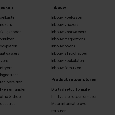
Keuken
Inbouw
oelkasten
Inbouw koelkasten
riezers
Inbouw vriezers
fzuigkappen
Inbouw vaatwassers
ornuizen
Inbouw magnetrons
ookplaten
Inbouw ovens
aatwassers
Inbouw afzuigkappen
vens
Inbouw kookplaten
irfryers
Inbouw fornuizen
agnetrons
Product retour sturen
ten bereiden
ixen en snijden
Digitaal retourformulier
offie & thee
Printversie retourformulier
odastream
Meer informatie over
retouren