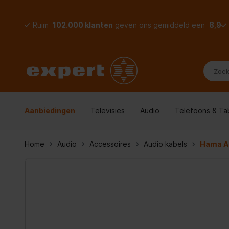
Ruim
102.000 klanten
geven ons gemiddeld een
8,9
Aanbiedingen
Televisies
Audio
Telefoons & Ta
Home
Audio
Accessoires
Audio kabels
Hama Ad