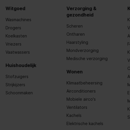
Witgoed
Verzorging &
gezondheid
Wasmachines
K
Scheren
Drogers
V
Ontharen
Koelkasten
A
Haarstyling
Vriezers
F
Mondverzorging
Vaatwassers
K
Medische verzorging
V
Huishoudelijk
O
Wonen
Stofzuigers
A
Klimaatbeheersing
Strijkijzers
M
Airconditioners
Schoonmaken
E
Mobiele airco's
M
Ventilators
K
Kachels
S
Elektrische kachels