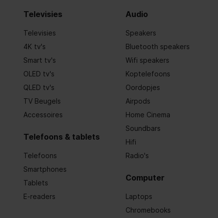
Televisies
Audio
Televisies
Speakers
4K tv's
Bluetooth speakers
Smart tv's
Wifi speakers
OLED tv's
Koptelefoons
QLED tv's
Oordopjes
TV Beugels
Airpods
Accessoires
Home Cinema
Soundbars
Telefoons & tablets
Hifi
Telefoons
Radio's
Smartphones
Computer
Tablets
E-readers
Laptops
Chromebooks