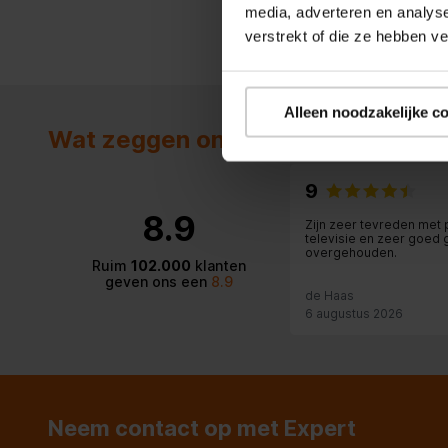
media, adverteren en analys
verstrekt of die ze hebben v
Alleen noodzakelijke c
Wat zeggen onze klanten
9
8.9
Zijn zeer tevreden met 
televisie en zeer goed 
overgehouden.
Ruim
102.000
klanten
geven ons een
8.9
de Haas
6 augustus 2026
Neem contact op met Expert