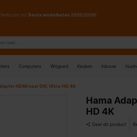
Verkozen tot
Beste winkelketen 2025/2026!
blets
Computers
Witgoed
Keuken
Inbouw
Huis
apter HDMI naar DVI, Ultra-HD 4K
Hama Adapt
HD 4K
Deel dit product
B