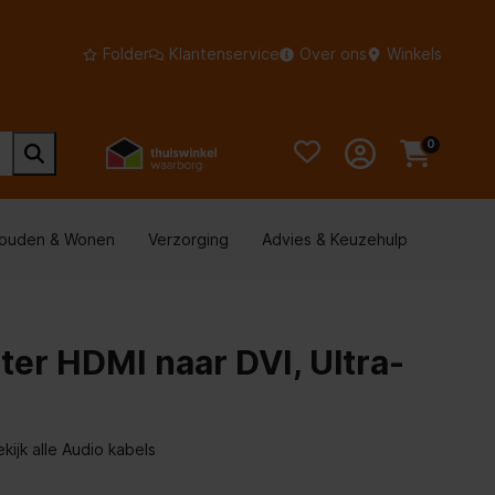
Folder
Klantenservice
Over ons
Winkels
0
houden & Wonen
Verzorging
Advies & Keuzehulp
er HDMI naar DVI, Ultra-
ekijk alle Audio kabels