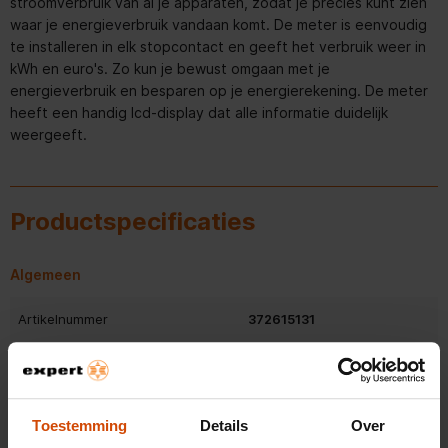
stroomverbruik van al je apparaten, zodat je precies kunt zien
waar je energieverbruik vandaan komt. De meter is eenvoudig
te installeren in elk stopcontact en geeft het verbruik weer in
kWh en euro's. Zo kun je bewust omgaan met je
energieverbruik en besparen op je energierekening. De meter
heeft een handig lcd-display dat alle informatie duidelijk
weergeeft.
Productspecificaties
Algemeen
Artikelnummer
372615131
EAN
4047443491213
Gewicht en omvang
Toestemming
Details
Over