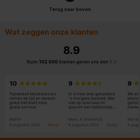
Terug naar boven
Wat zeggen onze klanten
8.9
Ruim
102.000
klanten geven ons een
8.9
10
9
9
Topwinkel! Medewerkers
Er is heel snel gehandeld
We wor
nemen de tijd en denken
‘‘s morgens besteld. Was
plezie
goed met klant mee,
niet op voorraad en
geholp
goeie service!
daarom een telefoontje.
medew
Andere uitgezocht ,
mee de
betaald en dezelfde
klantv
Martin
Mevr. A. Broekhuis
Maria
middag bezorgd. De
vooro
medewerker die de
6 augustus 2026
Bekijk
6 augustus 2026
Bekijk
6 augu
vriezer bezorgd heeft
heeft zelfs de stofzuiger
van boven gehaald om