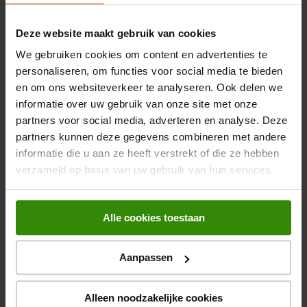
Breedte verpakking
230 mm
Deze website maakt gebruik van cookies
Diepte verpakking
90 mm
We gebruiken cookies om content en advertenties te
Hoogte verpakking
70 mm
personaliseren, om functies voor social media te bieden
Bekijk alle specificaties
en om ons websiteverkeer te analyseren. Ook delen we
Gewicht verpakking
220 g
informatie over uw gebruik van onze site met onze
partners voor social media, adverteren en analyse. Deze
Algemene eigenschappen
partners kunnen deze gegevens combineren met andere
Beoordelingen
informatie die u aan ze heeft verstrekt of die ze hebben
Beeldscherm
LCD
verzameld op basis van uw gebruik van hun services.
Ingebouwd display
Er zijn nog geen beoordelingen ingediend.
Alle cookies toestaan
Nauwkeurigheid
1,5 procent
Aanpassen
Persoonlijk advies nodig?
Alleen noodzakelijke cookies