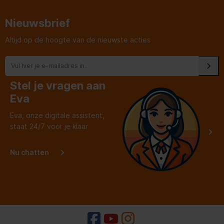
even de zuigen toen de
oude vriezer verwijderd
was. Het was bij een
Nieuwsbrief
mevrouw van bij 91 jaar.
Pluim voor deze
jongeman.
Altijd op de hoogte van de nieuwste acties
Stel je vragen aan
Eva
Eva, onze digitale assistent,
staat 24/7 voor je klaar
Nu chatten