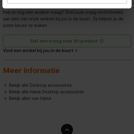
Wil je meer weten of ben je er toch nog niet helemaal uit? Of
heb je nog een andere vraag? Stel jouw vraag rechtstreeks
aan een van onze winkels bij jou in de buurt. Zij helpen je de
juiste keuze te maken
Stel een vraag over dit product
Vind een winkel bij jou in de buurt
Meer informatie
Bekijk alle Desktop accessoires
Bekijk alle Hama Desktop accessoires
Bekijk alles van Hama