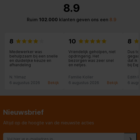
8.9
Ruim
102.000
klanten geven ons een
8.9
8
10
8
Medewerker was
Vriendelijk geholpen, niet
Dus to
behulpzaam bij een snelle
opdringerig. Het
gegaan
en duidelijke keuze en
bezorgen was zeer snel
dat ik
afhandeling
en netjes.
bij Ex
een he
medewe
N. Yilmaz
Familie Koller
Edith 
die al
en me
6 augustus 2026
Bekijk
6 augustus 2026
Bekijk
6 augu
de lev
fantast
kastde
werd n
een se
Nieuwsbrief
Altijd op de hoogte van de nieuwste acties