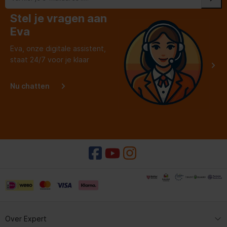
Stel je vragen aan
Eva
Eva, onze digitale assistent,
staat 24/7 voor je klaar
Nu chatten
Over Expert