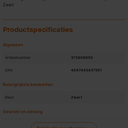
Zwart
Productspecificaties
Algemeen
Artikelnummer
372606850
EAN
4047443437501
Belangrijkste kenmerken
Kleur
Zwart
Gewicht en omvang
Breedte verpakking
105 mm