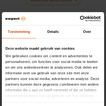
Bekijk alle specificaties
Diepte verpakking
90 mm
Hoogte verpakking
20 mm
Beoordelingen
Gewicht verpakking
21 g
Toestemming
Details
Over
Algemene eigenschappen
Er zijn nog geen beoordelingen ingediend.
Deze website maakt gebruik van cookies
Aansluiting 1
HDMI Type D (Micro)
We gebruiken cookies om content en advertenties te
Aansluiting 2
HDMI Type A (Standard)
personaliseren, om functies voor social media te bieden
en om ons websiteverkeer te analyseren. Ook delen we
informatie over uw gebruik van onze site met onze
partners voor social media, adverteren en analyse. Deze
partners kunnen deze gegevens combineren met andere
informatie die u aan ze heeft verstrekt of die ze hebben
verzameld op basis van uw gebruik van hun services.