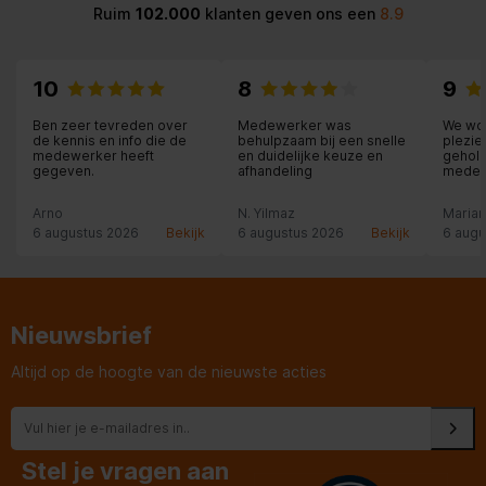
Ruim
102.000
klanten geven ons een
8.9
10
8
9
Ben zeer tevreden over
Medewerker was
We wor
de kennis en info die de
behulpzaam bij een snelle
plezie
medewerker heeft
en duidelijke keuze en
geholp
gegeven.
afhandeling
medew
mee de
klantv
Arno
N. Yilmaz
Maria
vooro
6 augustus 2026
Bekijk
6 augustus 2026
Bekijk
6 augu
Nieuwsbrief
Altijd op de hoogte van de nieuwste acties
Stel je vragen aan