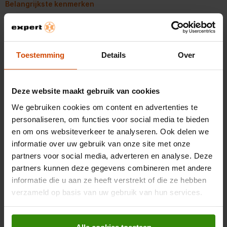
Belangrijkste kenmerken
Kleur
Zwart
Gewicht en omvang
Toestemming
Details
Over
Breedte verpakking
105 mm
Bekijk alle specificaties
Deze website maakt gebruik van cookies
Diepte verpakking
90 mm
We gebruiken cookies om content en advertenties te
personaliseren, om functies voor social media te bieden
Hoogte verpakking
25 mm
Beoordelingen
en om ons websiteverkeer te analyseren. Ook delen we
Gewicht verpakking
31 g
informatie over uw gebruik van onze site met onze
OVERZICHT VAN SCORES
partners voor social media, adverteren en analyse. Deze
Bandbreedte
340 MHz
Selecteer hieronder een rij om beoordelingen te filteren.
partners kunnen deze gegevens combineren met andere
informatie die u aan ze heeft verstrekt of die ze hebben
0 sterren
sterren
0
Algemene eigenschappen
verzameld op basis van uw gebruik van hun services.
0 beoord
0 sterren
sterren
0
0 beoord
0 sterren
sterren
0
Snoerlengte
0,1 m
0 beoord
0 sterren
sterren
0