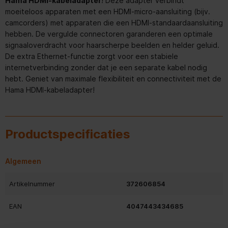
Hama HDMI-kabeladapter
! Deze adapter verbindt
moeiteloos apparaten met een HDMI-micro-aansluiting (bijv.
camcorders) met apparaten die een HDMI-standaardaansluiting
hebben. De vergulde connectoren garanderen een optimale
signaaloverdracht voor haarscherpe beelden en helder geluid.
De extra Ethernet-functie zorgt voor een stabiele
internetverbinding zonder dat je een separate kabel nodig
hebt. Geniet van maximale flexibiliteit en connectiviteit met de
Hama HDMI-kabeladapter!
Productspecificaties
Algemeen
Artikelnummer
372606854
EAN
4047443434685