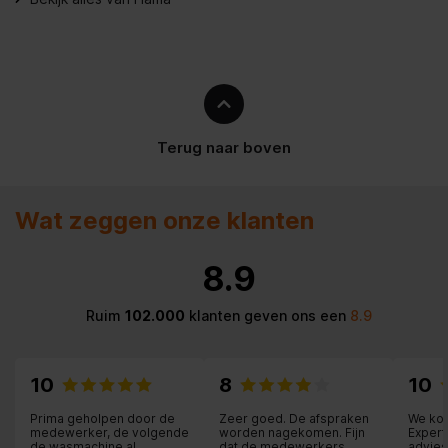
Terug naar boven
Wat zeggen onze klanten
8.9
Ruim
102.000
klanten geven ons een
8.9
10
8
10
Prima geholpen door de
Zeer goed. De afspraken
We kom
medewerker, de volgende
worden nagekomen. Fijn
Expert 
de wasmachine al
dat de medewerkers
advies