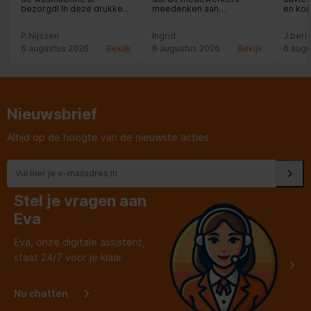
bezorgd! In deze drukke
meedenken aan
en kom
vakantietijd!!
oplossingen.
na.
P.Nijssen
Ingrid
J.berli
6 augustus 2026
Bekijk
6 augustus 2026
Bekijk
6 augu
Nieuwsbrief
Altijd op de hoogte van de nieuwste acties
Stel je vragen aan
Eva
Eva, onze digitale assistent,
staat 24/7 voor je klaar
Nu chatten