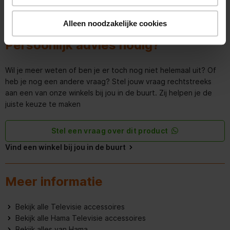
Aansluiting 1
Micro-USB
Alleen noodzakelijke cookies
Aansluiting 2
USB Type-A
Persoonlijk advies nodig?
Wil je meer weten of ben je er toch nog niet helemaal uit? Of
heb je nog een andere vraag? Stel jouw vraag rechtstreeks
aan een van onze winkels bij jou in de buurt. Zij helpen je de
juiste keuze te maken
Stel een vraag over dit product
Vind een winkel bij jou in de buurt
Meer informatie
Bekijk alle Televisie accessoires
Bekijk alle Hama Televisie accessoires
Bekijk alles van Hama