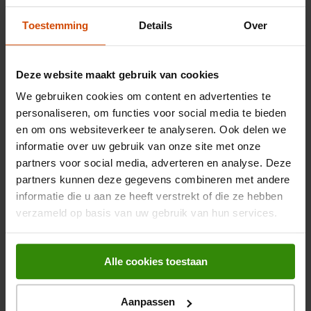
gemakkelijk mee te nemen. Je kunt hem eenvoudig in je tas of
EAN
4047443437082
Toestemming
Details
Over
zelfs in je zak stoppen, zodat je altijd en overal toegang hebt
tot je USB-apparaten.
Belangrijkste kenmerken
Eenvoudige plug-and-play functionaliteit
Deze website maakt gebruik van cookies
Kleur
Zwart
De adapter vereist geen extra software of drivers. Sluit hem
We gebruiken cookies om content en advertenties te
gewoon aan op je micro-USB-poort en hij is direct klaar voor
personaliseren, om functies voor social media te bieden
Gewicht en omvang
gebruik met je USB-apparaten. Dit maakt het aansluiten van
en om ons websiteverkeer te analyseren. Ook delen we
randapparatuur snel en probleemloos.
informatie over uw gebruik van onze site met onze
Breedte verpakking
105 mm
partners voor social media, adverteren en analyse. Deze
Bekijk alle specificaties
partners kunnen deze gegevens combineren met andere
Diepte verpakking
90 mm
informatie die u aan ze heeft verstrekt of die ze hebben
verzameld op basis van uw gebruik van hun services.
Hoogte verpakking
20 mm
Beoordelingen
Gewicht verpakking
17 g
Alle cookies toestaan
Algemene eigenschappen
Er zijn nog geen beoordelingen ingediend.
Aanpassen