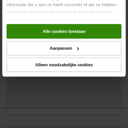
Soort
Passieve houder
informatie die u aan ze heeft verstrekt of die ze hebben
verzameld op basis van uw gebruik van hun services.
Correct gebruik
Auto
Draaihoek
360°
Alle cookies toestaan
Mobiele
Type mobiele apparatuur
telefoon/Smartphone
Aanpassen
Type bevestiging apparaat
Magnetische montage
Alleen noodzakelijke cookies
Model
Horizontaal/Verticaal