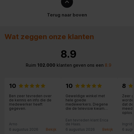
Terug naar boven
Wat zeggen onze klanten
8.9
Ruim
102.000
klanten geven ons een
8.9
10
10
8
Ben zeer tevreden over
Geweldige winkel met
Zeer g
de kennis en info die de
hele goede
worden
medewerker heeft
medewerkers. Diegene
dat d
gegeven.
die de televisie kwam
meede
plaatsen zeer vakkundig
oploss
en heel beleefd. Ik raad
Een tevreden klant Erica
iedereen daar de spullen
Arno
de Haas.
Ingrid
te kopen.
6 augustus 2026
Bekijk
6 augustus 2026
Bekijk
6 augu