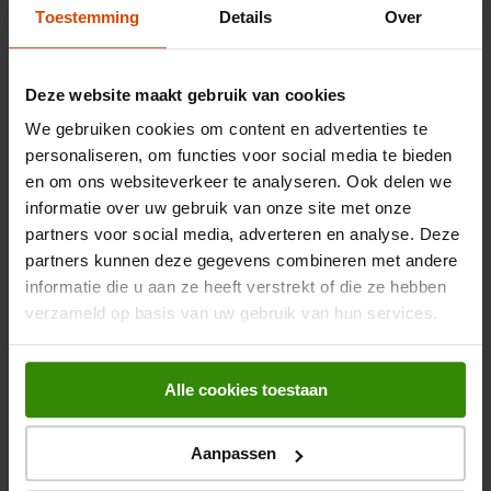
overzetten, apparaten wilt aansluiten of gewoon je data wilt
Toestemming
Details
Over
synchroniseren, deze kabel staat voor je klaar.
Belangrijkste kenmerken
Kies voor Hama voor hoogwaardige connectiviteitsoplossingen
Deze website maakt gebruik van cookies
die aan je verwachtingen voldoen. De Hama USB 3.0-kabel
Kleur
Zwart
Type A-A 1.50m biedt de snelheid en betrouwbaarheid die je
We gebruiken cookies om content en advertenties te
nodig hebt voor je USB 3.0-apparaten.
Gewicht en omvang
personaliseren, om functies voor social media te bieden
en om ons websiteverkeer te analyseren. Ook delen we
Breedte verpakking
230 mm
informatie over uw gebruik van onze site met onze
Bekijk alle specificaties
partners voor social media, adverteren en analyse. Deze
Diepte verpakking
90 mm
partners kunnen deze gegevens combineren met andere
informatie die u aan ze heeft verstrekt of die ze hebben
Hoogte verpakking
35 mm
Beoordelingen
verzameld op basis van uw gebruik van hun services.
Gewicht verpakking
101 g
Alle cookies toestaan
Algemene eigenschappen
Er zijn nog geen beoordelingen ingediend.
Snoerlengte
1,5 m
Aanpassen