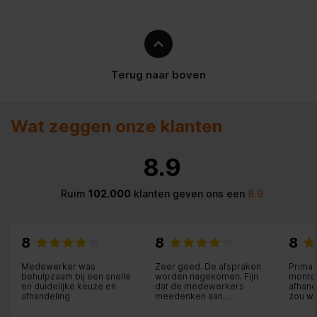
Terug naar boven
Wat zeggen onze klanten
8.9
Ruim
102.000
klanten geven ons een
8.9
8
8
8
Medewerker was
Zeer goed. De afspraken
Prima 
behulpzaam bij een snelle
worden nagekomen. Fijn
monteu
en duidelijke keuze en
dat de medewerkers
afhand
afhandeling
meedenken aan
zou wa
oplossingen.