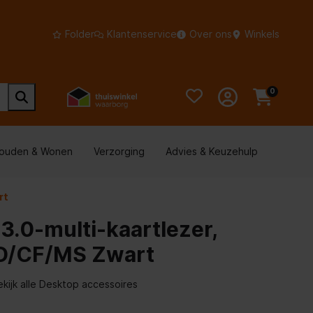
Folder
Klantenservice
Over ons
Winkels
0
houden & Wonen
Verzorging
Advies & Keuzehulp
rt
.0-multi-kaartlezer,
D/CF/MS Zwart
ekijk alle Desktop accessoires