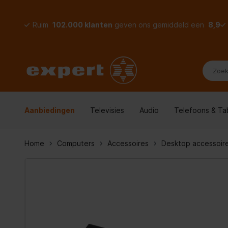
Ruim
102.000 klanten
geven ons gemiddeld een
8,9
Aanbiedingen
Televisies
Audio
Telefoons & Ta
Home
Computers
Accessoires
Desktop accessoir