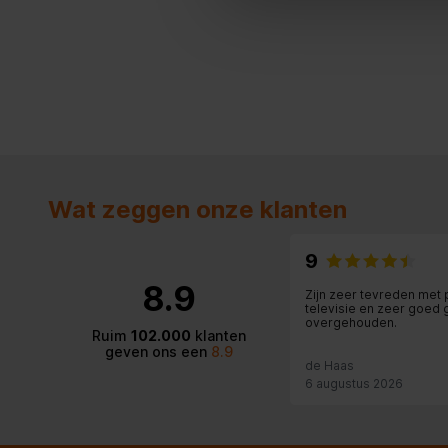
MS Duo, M
Compatibele geheugenkaarten
Geheugens
MicroSDH
Interface
USB 3.2 Ge
Intern
Minimale systeemeisen
Wat zeggen onze klanten
Ondersteunt Mac-besturingssysteem
9
Ondersteunt Windows
8.9
Zijn zeer tevreden met 
televisie en zeer goed 
overgehouden.
Inhoud van de verpakking
Ruim
102.000
klanten
geven ons een
8.9
de Haas
Aantal adpaters inclusief
0 stuk(s)
6 augustus 2026