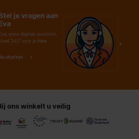
Stel je vragen aan
Eva
Eva, onze digitale assistent,
staat 24/7 voor je klaar
Nu chatten
Bij ons winkelt u veilig