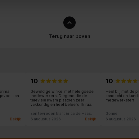
S PRO Duo, MS Pro-HG Duo,
tick, MicroSD (TransFlash),
C, MicroSDXC, SD, SDHC, SDXC
n 1 (3.1 Gen 1) Type-A
Terug naar boven
10
10
prima
Geweldige winkel met hele goede
Heel blij met de p
gevoel aan
medewerkers. Diegene die de
aandacht en kundi
televisie kwam plaatsen zeer
medewerkster!
vakkundig en heel beleefd. Ik raad
iedereen daar de spullen te kopen.
Een tevreden klant Erica de Haas.
Gonne
Bekijk
6 augustus 2026
Bekijk
6 augustus 2026