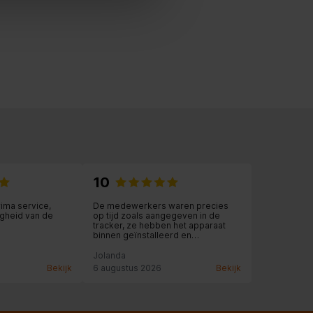
10
rima service,
De medewerkers waren precies
gheid van de
op tijd zoals aangegeven in de
tracker, ze hebben het apparaat
binnen geïnstalleerd en
aangesloten en zelfs meegeholpen
met overladen en de oude
Jolanda
apparaten meegenomen
Bekijk
6 augustus 2026
Bekijk