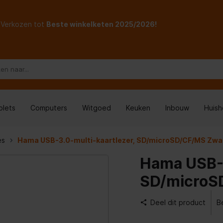
Verkozen tot
Beste winkelketen 2025/2026!
blets
Computers
Witgoed
Keuken
Inbouw
Huis
es
Hama USB-3.0-multi-kaartlezer, SD/microSD/CF/MS Zwa
Hama USB-3
SD/microS
Deel dit product
B