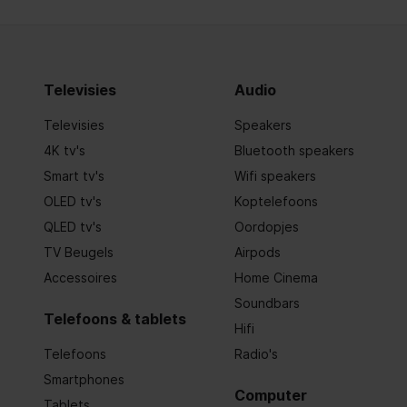
Televisies
Audio
Televisies
Speakers
4K tv's
Bluetooth speakers
Smart tv's
Wifi speakers
OLED tv's
Koptelefoons
QLED tv's
Oordopjes
TV Beugels
Airpods
Accessoires
Home Cinema
Soundbars
Telefoons & tablets
Hifi
Telefoons
Radio's
Smartphones
Computer
Tablets