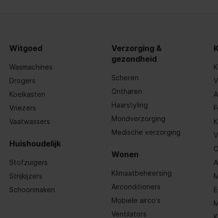
Witgoed
Verzorging &
gezondheid
Wasmachines
K
Scheren
Drogers
V
Ontharen
Koelkasten
A
Haarstyling
Vriezers
F
Mondverzorging
Vaatwassers
K
Medische verzorging
V
Huishoudelijk
O
Wonen
Stofzuigers
A
Klimaatbeheersing
Strijkijzers
M
Airconditioners
Schoonmaken
E
Mobiele airco's
M
Ventilators
K