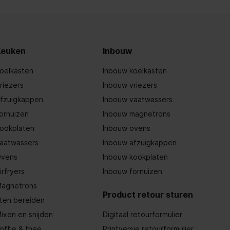
Keuken
Inbouw
oelkasten
Inbouw koelkasten
riezers
Inbouw vriezers
fzuigkappen
Inbouw vaatwassers
ornuizen
Inbouw magnetrons
ookplaten
Inbouw ovens
aatwassers
Inbouw afzuigkappen
vens
Inbouw kookplaten
irfryers
Inbouw fornuizen
agnetrons
Product retour sturen
ten bereiden
ixen en snijden
Digitaal retourformulier
offie & thee
Printversie retourformulier