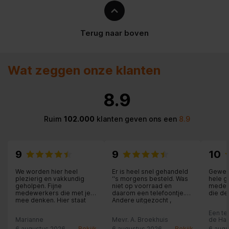
Terug naar boven
Wat zeggen onze klanten
8.9
Ruim
102.000
klanten geven ons een
8.9
9
9
10
We worden hier heel
Er is heel snel gehandeld
Geweld
plezierig en vakkundig
‘‘s morgens besteld. Was
hele 
geholpen. Fijne
niet op voorraad en
medew
medewerkers die met je
daarom een telefoontje.
die de
mee denken. Hier staat
Andere uitgezocht ,
plaats
klantvriendelijkheid nog
betaald en dezelfde
en hee
Een te
voorop.
middag bezorgd. De
iedere
Marianne
Mevr. A. Broekhuis
de Haa
medewerker die de
te kop
6 augustus 2026
Bekijk
vriezer bezorgd heeft
6 augustus 2026
Bekijk
6 augu