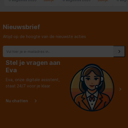
heeft zelfs de stofzuiger
van boven gehaald om
even de zuigen toen de
oude vriezer verwijderd
was. Het was bij een
mevrouw van bij 91 jaar.
Nieuwsbrief
Pluim voor deze
jongeman.
Altijd op de hoogte van de nieuwste acties
Stel je vragen aan
Eva
Eva, onze digitale assistent,
staat 24/7 voor je klaar
Nu chatten