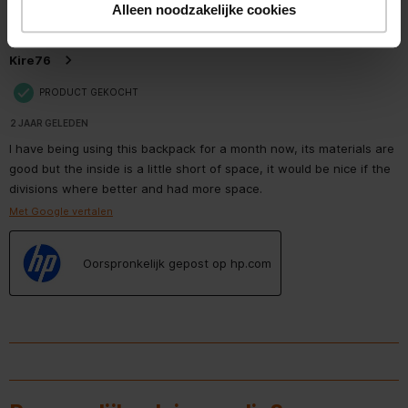
Alleen noodzakelijke cookies
4 van 5 sterren.
Hoofdkleur van product
Zwart, Blauw
Light and save.
Kire76
Certificaten
PRODUCT GEKOCHT
Naleving van duurzaamheid
2 JAAR GELEDEN
I have being using this backpack for a month now, its materials are
Materiaal
good but the inside is a little short of space, it would be nice if the
divisions where better and had more space.
100% gerecycled plastic
Met Google vertalen
uit
consumentenproducten; De
Duurzame technologieën en
LDPE-tas bevat 100%
materialen
gerecycled plastic; Het
Oorspronkelijk gepost op hp.com
label is gemaakt van 100%
gerecycled papier