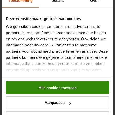
Toestemming
Details
Over
Algemene eigenschappen
0 beoord
1 ster
sterren
0
0 beoord
ALGEMENE SCORE
Materiaal
Polyester
4.0
Deze website maakt gebruik van cookies
Geschikt voor de meeste
1 beoordeling
We gebruiken cookies om content en advertenties te
Compatibiliteit
laptops van 15,6 inch (39,6
cm).
personaliseren, om functies voor social media te bieden
Ge
Regionale beoordelingen
en om ons websiteverkeer te analyseren. Ook delen we
Inhoud
Documentatie; Rugzak
informatie over uw gebruik van onze site met onze
Sorteren op
Regionaal
partners voor social media, adverteren en analyse. Deze
Type etui
Rugzak
1
partners kunnen deze gegevens combineren met andere
1
–
1 van 1
Beoordeling
tot
informatie die u aan ze heeft verstrekt of die ze hebben
Veiligheidsfunties
Waterbestendig
1
van
verzameld op basis van uw gebruik van hun services.
1
Volume
18 l
Beoordeling.
Regionale beoordelingen
Alle cookies toestaan
Waterbestendig
0 regionale beoordelingen. Selecteer een sterrenscore om het
HP-segment
Thuis
product te beoordelen
Aanpassen
Wereldwijde beoordelingen
Kleurnaam
Blue; Taupe