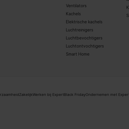
Ventilators
K
Kachels
S
Elektrische kachels
Luchtreinigers
Luchtbevochtigers
Luchtontvochtigers
Smart Home
rzaamheid
Zakelijk
Werken bij Expert
Black Friday
Ondernemen met Exper