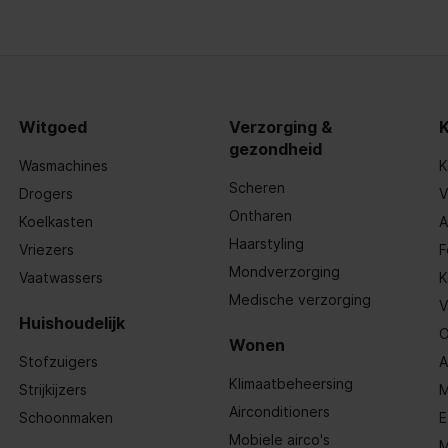
Witgoed
Verzorging &
gezondheid
Wasmachines
K
Scheren
Drogers
V
Ontharen
Koelkasten
A
Haarstyling
Vriezers
F
Mondverzorging
Vaatwassers
K
Medische verzorging
V
Huishoudelijk
O
Wonen
Stofzuigers
A
Klimaatbeheersing
Strijkijzers
M
Airconditioners
Schoonmaken
E
Mobiele airco's
M