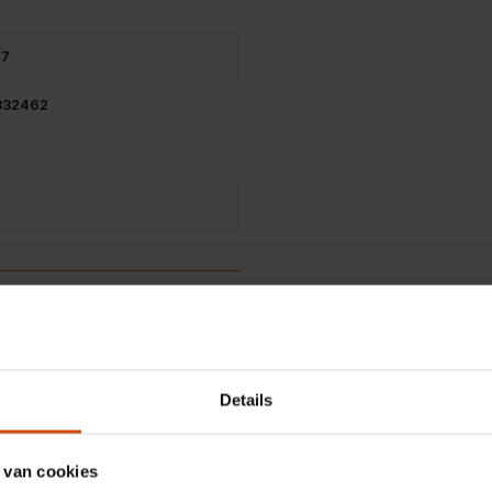
67
332462
Details
 van cookies