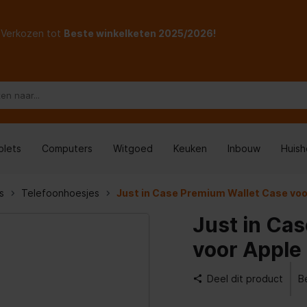
Verkozen tot
Beste winkelketen 2025/2026!
blets
Computers
Witgoed
Keuken
Inbouw
Huis
s
Telefoonhoesjes
Just in Case Premium Wallet Case voo
Just in Ca
voor Apple
Deel dit product
B