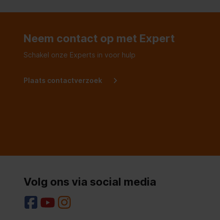
vriezer verwijderd was. 
een mevrouw van bij 91 j
voor deze jongeman.
Neem contact op met Expert
Schakel onze Experts in voor hulp
Plaats contactverzoek
Volg ons via social media