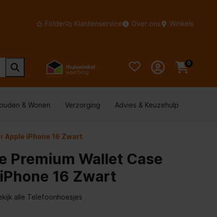
Folder
Klantenservice
Over ons
Winkels
0
houden & Wonen
Verzorging
Advies & Keuzehulp
r Apple iPhone 16 Zwart
se Premium Wallet Case
 iPhone 16 Zwart
ekijk alle Telefoonhoesjes