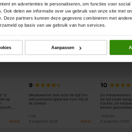
ent en advertenties te personaliseren, om functies voor social
. Ook delen we informatie over uw gebruik van onze site met on
e. Deze partners kunnen deze gegevens combineren met andere i
erzameld op basis van uw gebruik van hun services.
Terug naar boven
ookies
Aanpassen
A
9
10
 ‘‘s
Medewerker nam echt de tijd Om
De medewerkers 
iet op
een passend apparaat voor mij uit
op tijd zoals aan
n
te zoeken
tracker, ze hebbe
ezocht ,
binnen geïnstalle
ddag
aangesloten en z
r die de
met overladen en
Lidy
Jolanda
eeft zelfs
apparaten meeg
Bekijk
6 augustus 2026
Bekijk
6 augustus 2026
n gehaald
n de oude