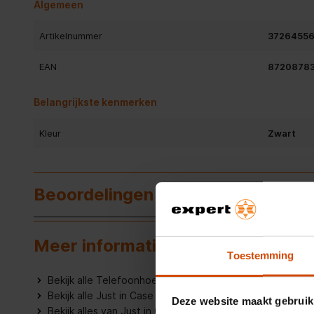
Algemeen
Artikelnummer
3726455
EAN
8720878
Belangrijkste kenmerken
Kleur
Zwart
Beoordelingen
Meer informatie
Toestemming
Bekijk alle Telefoonhoesjes
Bekijk alle Just in Case Telefoonhoesjes
Deze website maakt gebruik
Bekijk alles van Just in Case