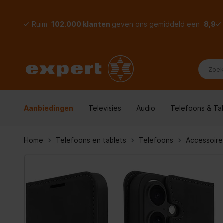
Ruim
102.000 klanten
geven ons gemiddeld een
8,9
Aanbiedingen
Televisies
Audio
Telefoons & Ta
Home
Telefoons en tablets
Telefoons
Accessoire