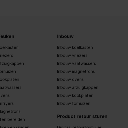
Keuken
Inbouw
oelkasten
Inbouw koelkasten
riezers
Inbouw vriezers
fzuigkappen
Inbouw vaatwassers
ornuizen
Inbouw magnetrons
ookplaten
Inbouw ovens
aatwassers
Inbouw afzuigkappen
vens
Inbouw kookplaten
irfryers
Inbouw fornuizen
agnetrons
Product retour sturen
ten bereiden
ixen en snijden
Digitaal retourformulier