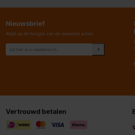
Het was bij
aar. Pluim
Nieuwsbrief
Altijd op de hoogte van de nieuwste acties
Vertrouwd betalen