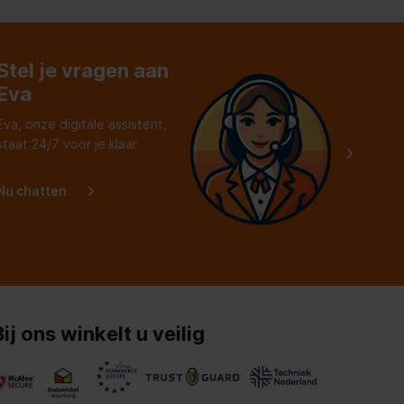
aankoop.
Stel je vragen aan
Eva
Eva, onze digitale assistent,
staat 24/7 voor je klaar
Nu chatten
Bij ons winkelt u veilig