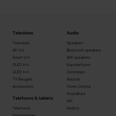
Televisies
Audio
Televisies
Speakers
4K tv's
Bluetooth speakers
Smart tv's
Wifi speakers
OLED tv's
Koptelefoons
QLED tv's
Oordopjes
TV Beugels
Airpods
Accessoires
Home Cinema
Soundbars
Telefoons & tablets
Hifi
Telefoons
Radio's
Smartphones