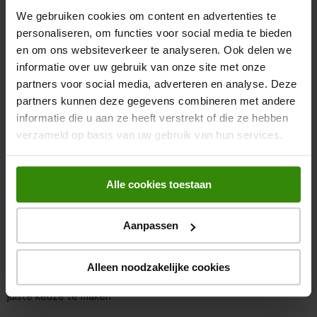
Kleur
Bruin
We gebruiken cookies om content en advertenties te
personaliseren, om functies voor social media te bieden
en om ons websiteverkeer te analyseren. Ook delen we
Beoordelingen
informatie over uw gebruik van onze site met onze
partners voor social media, adverteren en analyse. Deze
partners kunnen deze gegevens combineren met andere
informatie die u aan ze heeft verstrekt of die ze hebben
Er zijn nog geen beoordelingen ingediend.
verzameld op basis van uw gebruik van hun services.
Alle cookies toestaan
Persoonlijk advies nodig?
Aanpassen
Wil je meer weten of ben je er toch nog niet helemaal uit? Of
heb je nog een andere vraag? Stel jouw vraag rechtstreeks
Alleen noodzakelijke cookies
aan een van onze winkels bij jou in de buurt. Zij helpen je de
juiste keuze te maken