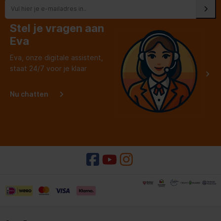
Stel je vragen aan
Eva
Eva, onze digitale assistent,
staat 24/7 voor je klaar
Nu chatten