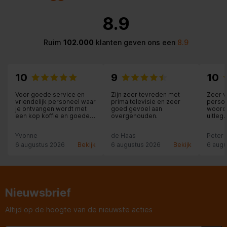
8.9
Ruim
102.000
klanten geven ons een
8.9
10
9
10
Voor goede service en
Zijn zeer tevreden met
Zeer 
vriendelijk personeel waar
prima televisie en zeer
persone
je ontvangen wordt met
goed gevoel aan
woord 
een kop koffie en goede
overgehouden.
uitleg.
uitleg krijgt moet je echt
nakome
hier zijn.
schrij
Yvonne
de Haas
Peter
is dez
Landgr
6 augustus 2026
Bekijk
6 augustus 2026
Bekijk
6 augu
ervare
glimla
deze w
ervari
Uw aa
Nieuwsbrief
Altijd op de hoogte van de nieuwste acties