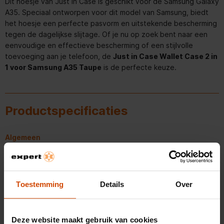
Dit hoesje van Just in Case is geschikt voor de Samsung Galaxy
A35. Speciaal ontworpen voor dit model van Samsung, biedt
het hoesje een perfecte pasvorm en uitstekende bescherming
tegen de dagelijkse slijtage. Of je nu op zoek bent naar een
eenvoudige en effectieve bescherming of een stijlvolle
toevoeging aan je telefoon, de
Just in Case Wallet Case 2 in
1 voor Samsung A35 Taupe
is de perfecte keuze.
Productspecificaties
Algemeen
Artikelnummer
372645911
EAN
8720878446473
Toestemming
Details
Over
Belangrijkste kenmerken
Deze website maakt gebruik van cookies