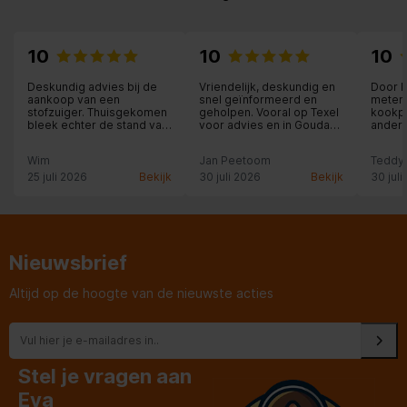
10
10
10
Deskundig advies bij de
Vriendelijk, deskundig en
Door k
aankoop van een
snel geïnformeerd en
meterk
stofzuiger. Thuisgekomen
geholpen. Vooral op Texel
kookpl
bleek echter de stand van
voor advies en in Gouda
andere
de telescoopbuis niet te
voor deskundige hulp
Expert
fixeren; de enthousiaste
volge
Wim
Jan Peetoom
Teddy
medewerker voorzag ons
medew
onmiddellijk van een
nismaa
25 juli 2026
Bekijk
30 juli 2026
Bekijk
30 juli
ander (goed werkend)
Kreeg 
exemplaar. Professioneel
met e
opgelost!
van ko
keuze 
doorg
gekoz
Nieuwsbrief
wel be
dagen 
de koo
Altijd op de hoogte van de nieuwste acties
dag b
een a
voor de
schets
dezel
medew
Stel je vragen aan
al bre
Heel fi
Eva
lamp, 