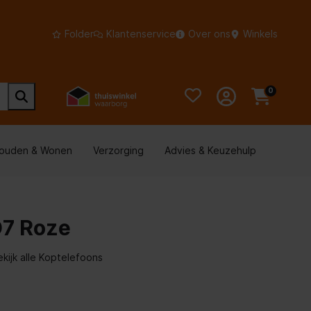
Folder
Klantenservice
Over ons
Winkels
0
houden & Wonen
Verzorging
Advies & Keuzehulp
7 Roze
ekijk alle Koptelefoons