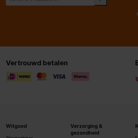
Vertrouwd betalen
 doos
Witgoed
Verzorging &
gezondheid
d
Wasmachines
K