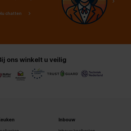
Nu chatten
Bij ons winkelt u veilig
Keuken
Inbouw
oelkasten
Inbouw koelkasten