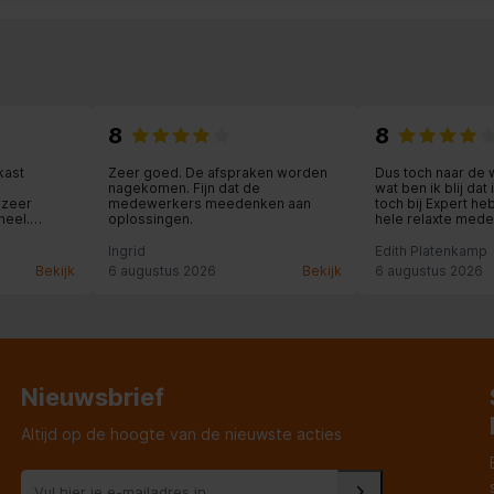
8
8
kast
Zeer goed. De afspraken worden
Dus toch naar de 
nagekomen. Fijn dat de
wat ben ik blij da
 zeer
medewerkers meedenken aan
toch bij Expert he
neel.
oplossingen.
hele relaxte mede
ekend werd
winkel, die alle t
met me meedacht.
Ingrid
Edith Platenkamp
was fantastisch: z
Bekijk
6 augustus 2026
Bekijk
6 augustus 2026
kastdeurtje in de
rechtgezet: wat e
Nieuwsbrief
Altijd op de hoogte van de nieuwste acties