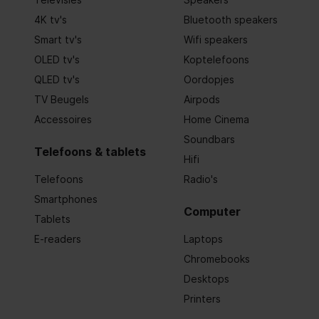
4K tv's
Bluetooth speakers
Soort magneet
Ferriet
Smart tv's
Wifi speakers
Contact geleider materiaal
Nikkel
OLED tv's
Koptelefoons
QLED tv's
Oordopjes
Aanbevolen gebruik
Muziek
TV Beugels
Airpods
Volumeregeling
Digitaal
Accessoires
Home Cinema
Soundbars
Inklapbaar
Telefoons & tablets
Hifi
Telefoons
Radio's
Draadloos opladen
Smartphones
Computer
Code geharmoniseerd systeem (HS)
8518300
Tablets
E-readers
Laptops
Type product
Hoofdtel
Chromebooks
Desktops
Prestatie
Printers
Virtuele surround