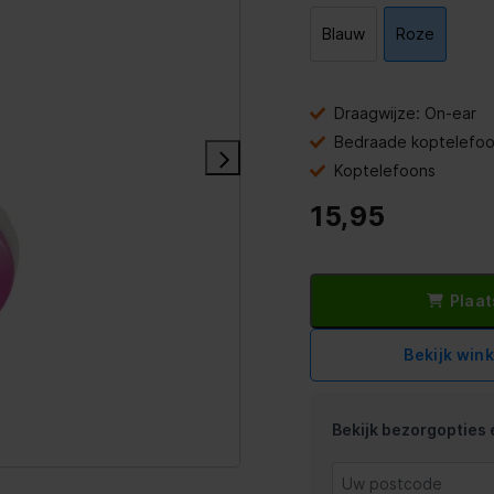
Blauw
Roze
Draagwijze: On-ear
Bedraade koptelefo
Koptelefoons
15,95
Plaat
Bekijk win
Bekijk bezorgopties e