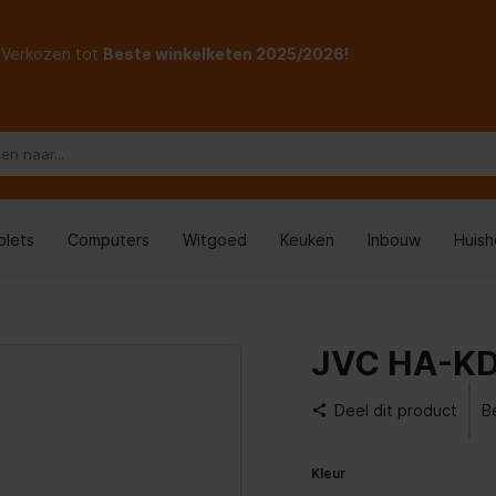
Verkozen tot
Beste winkelketen 2025/2026!
blets
Computers
Witgoed
Keuken
Inbouw
Huis
JVC HA-KD
Deel dit product
B
Kleur