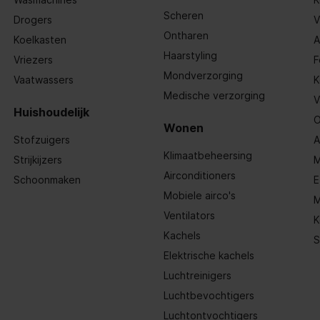
Scheren
Drogers
V
Ontharen
Koelkasten
A
Haarstyling
Vriezers
F
Mondverzorging
Vaatwassers
K
Medische verzorging
V
Huishoudelijk
O
Wonen
Stofzuigers
A
Klimaatbeheersing
Strijkijzers
M
Airconditioners
Schoonmaken
E
Mobiele airco's
M
Ventilators
090
K
Kachels
S
efoons
Elektrische kachels
Luchtreinigers
Luchtbevochtigers
Luchtontvochtigers