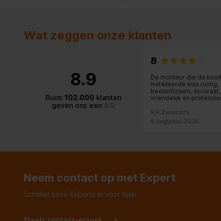
Geschikt voor sport
Wat zeggen onze klanten
Multipoint pairing
8
Kindvriendelijk
8.9
De monteur die de koel
installeerde was rustig,
Gewicht en omvang
bedachtzaam, accuraat,
Ruim
102.000
klanten
vriendelijk en professio
geven ons een
8.9
Moeilijke klus die uitst
Hoogte
17 cm
afgerond. Chapeau!
R.P.Zwierstra
6 augustus 2026
Breedte
15 cm
Diepte
7 cm
Gewicht
120 g
Neem contact op met Expert
Schakel onze Experts in voor hulp
Breedte verpakking
160 mm
Diepte verpakking
78 mm
Plaats contactverzoek