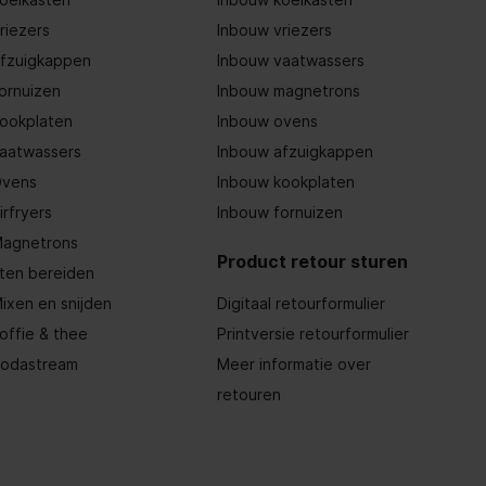
riezers
Inbouw vriezers
fzuigkappen
Inbouw vaatwassers
ornuizen
Inbouw magnetrons
ookplaten
Inbouw ovens
aatwassers
Inbouw afzuigkappen
vens
Inbouw kookplaten
irfryers
Inbouw fornuizen
agnetrons
Product retour sturen
ten bereiden
ixen en snijden
Digitaal retourformulier
offie & thee
Printversie retourformulier
odastream
Meer informatie over
retouren