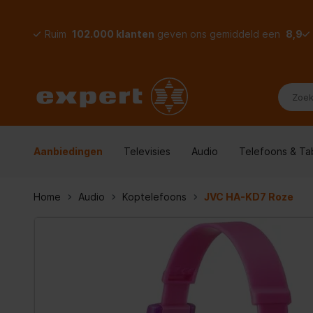
Ruim
102.000 klanten
geven ons gemiddeld een
8,9
Aanbiedingen
Televisies
Audio
Telefoons & Ta
Home
Audio
Koptelefoons
JVC HA-KD7 Roze