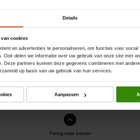
t
Details
on licht en comfortabel om te
f educatieve content zonder
 van cookies
ent en advertenties te personaliseren, om functies voor social
. Ook delen we informatie over uw gebruik van onze site met on
e. Deze partners kunnen deze gegevens combineren met andere i
erzameld op basis van uw gebruik van hun services.
ookies
Aanpassen
A
Terug naar boven