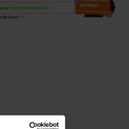
raag over dit product
in de buurt