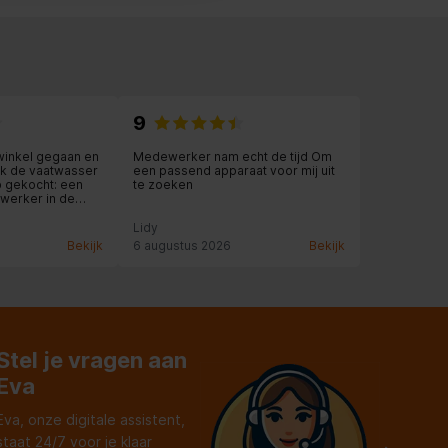
9
winkel gegaan en
Medewerker nam echt de tijd Om
t ik de vaatwasser
een passend apparaat voor mij uit
b gekocht: een
te zoeken
werker in de
ijd voor me nam en
 Ook de levering
Lidy
elfs een
Bekijk
6 augustus 2026
Bekijk
 keuken werd nog
en service!
Stel je vragen aan
Eva
Eva, onze digitale assistent,
staat 24/7 voor je klaar