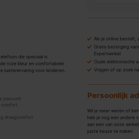
Als je online bestelt
Gratis bezorging van
Expertwinkel
elefoon die speciaal is
Oude elektronische 
nde roze kleur en comfortabele
Vragen of op zoek n
 luisterervaring voor kinderen.
Persoonlijk a
te pasvorm
a comfort
Wil je meer weten of ben
n
rig draagcomfort
heb je nog een andere v
aan een van onze winkels 
juiste keuze te maken