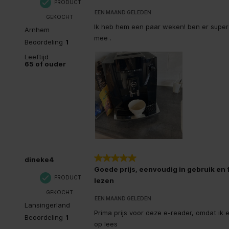
PRODUCT
Capaciteit van de accu/batterij
1500 mAh
EEN MAAND GELEDEN
GEKOCHT
Ik heb hem een paar weken! ben er super 
Arnhem
Bestandsformaten
mee .
Beoordeling
1
CBR, CBZ,
Leeftijd
Ondersteunde documentformaten
MOBI, PDF
65 of ouder
Netwerk
802.11b, 8
Wi-Fi-standaarden
(802.11ac
Wifi
5 van 5 sterren.
dineke4
Camera
Goede prijs, eenvoudig in gebruik en f
PRODUCT
lezen
Type processor
GEKOCHT
EEN MAAND GELEDEN
Lansingerland
Prima prijs voor deze e-reader, omdat ik e
Inputs
Beoordeling
1
op lees