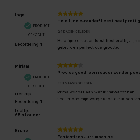
Ondersteund beeldformaat
BMP, GIF,
5 van 5 sterren.
Inge
Hele fijne e-reader! Leest heel prettig
Technologie
E Ink Cart
PRODUCT
24 DAGEN GELEDEN
GEKOCHT
Tradition
Hele fijne ereader, leest heel prettig, fijn 
Duits, Ne
Beoordeling
1
Menutalen
gebruik en perfect qua grootte.
Frans, Ita
Portugee
4 van 5 sterren.
Mirjam
Minimale systeemeisen
Precies goed: een reader zonder poe
PRODUCT
Frequentie van processor
1000 MHz
EEN MAAND GELEDEN
GEKOCHT
Prima voldoet aan wat ik verwacht heb. D
Frankrijk
Inhoud van de verpakking
sneller dan mijn vorige Kobo die ik ben ve
Beoordeling
1
Leeftijd
Inclusief AC-adapter
65 of ouder
Accu/Batterij
5 van 5 sterren.
Bruno
Fantastisch Jura machine