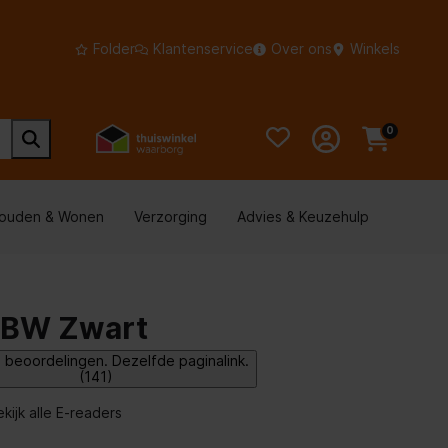
Folder
Klantenservice
Over ons
Winkels
0
houden & Wonen
Verzorging
Advies & Keuzehulp
 BW Zwart
 beoordelingen. Dezelfde paginalink.
(141)
ekijk alle E-readers