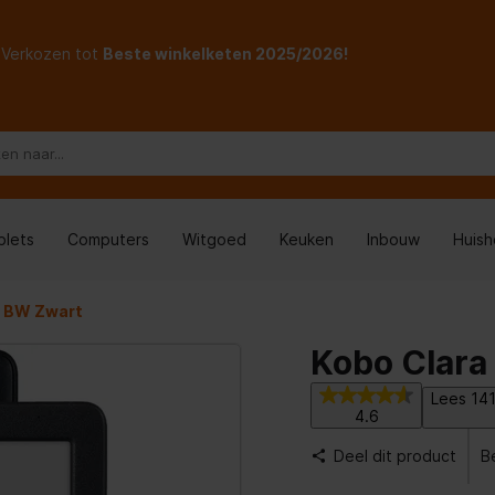
Verkozen tot
Beste winkelketen 2025/2026!
blets
Computers
Witgoed
Keuken
Inbouw
Huis
a BW Zwart
Kobo Clara
Lees 141
4.6
Deel dit product
B