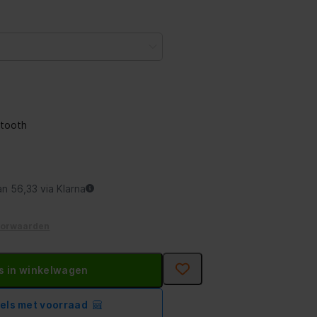
etooth
an 56,33 via Klarna
oorwaarden
s in winkelwagen
kels met voorraad