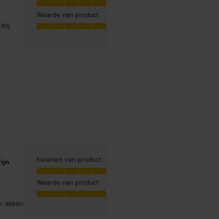
5.0
Waarde van product
Waarde van product, 5.0 van 5
blij
5.0
 EPUB, EPUB3, FlePub, HTML,
, RTF, TXT
02.11g, Wi-Fi 4 (802.11n), Wi-Fi 5
)
Kwaliteit van product
ijn
Kwaliteit van product, 5.0 van 5
5.0
Waarde van product
Waarde van product, 5.0 van 5
5.0
r alleen