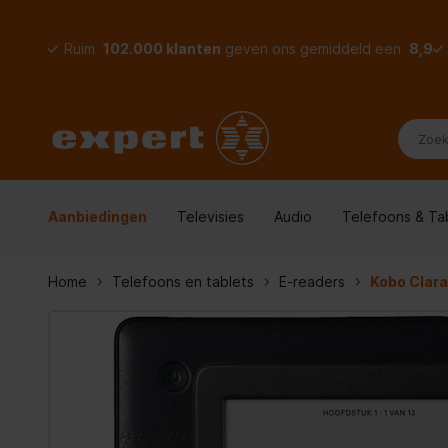
Ruim
102.000 klanten
geven ons gemiddeld een
8,9
Aanbiedingen
Televisies
Audio
Telefoons & Ta
Home
Telefoons en tablets
E-readers
Kobo Clar