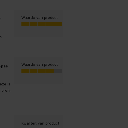
 JPEG, PNG, TIFF
Waarde van product
!
Waarde van product, 5.0 van 5
a
5.0
eel Chinees, Tsjechisch, Deens,
in
derlands, Engels, Spaans, Fins,
liaans, Japans, Noors, Pools,
s, Roemeens, Zweeds, Turks
Waarde van product
spas
Waarde van product, 4.0 van 5
4.0
eze is
rloren.
Kwaliteit van product
Kwaliteit van product, 5.0 van 5